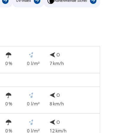
UV-Index
Abnehmende Sichel
O
0 %
0 l/m²
7 km/h
O
0 %
0 l/m²
8 km/h
O
0 %
0 l/m²
12 km/h