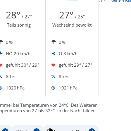
Zur Sonnenscheindauerkarte
Zur Gewitterrisi
28°
27°
/ 27°
/ 25°
Teils sonnig
Wechselnd bewölkt
0 %
0 %
NO
20 km/h
O
8 km/h
gefühlt
30° / 29°
gefühlt
29° / 27°
80 %
85 %
1020 hPa
1021 hPa
immel bei Temperaturen von 24°C. Des Weiteren
mperaturen von 27 bis 32°C. In der Nacht bilden