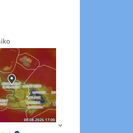
siko
Windböen
Windböen heute