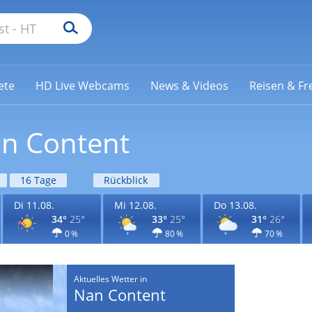
ete
HD Live Webcams
News & Videos
Reisen & Fre
an Content
16 Tage
Rückblick
Di 11.08.
Mi 12.08.
Do 13.08.
34°
25°
33°
25°
31°
26°
0 %
80 %
70 %
Aktuelles Wetter in
Nan Content