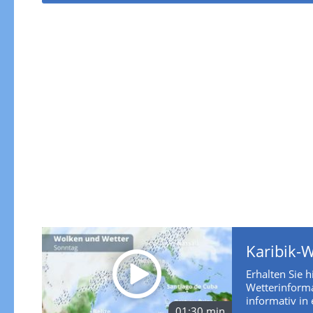
Karibik-W
Erhalten Sie h
Wetterinforma
informativ in e
01:30 min