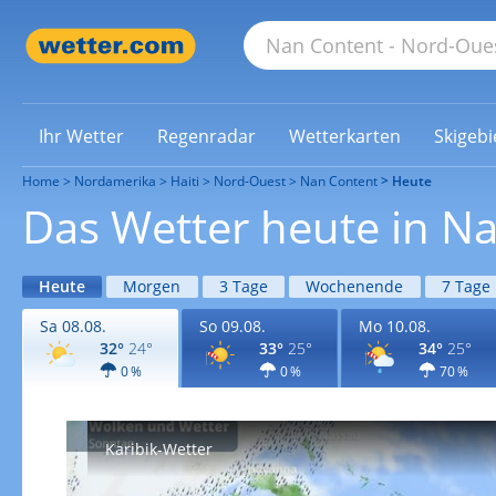
Ihr Wetter
Regenradar
Wetterkarten
Skigebi
Home
Nordamerika
Haiti
Nord-Ouest
Nan Content
Heute
Das Wetter heute in N
Heute
Morgen
3 Tage
Wochenende
7 Tage
Sa 08.08.
So 09.08.
Mo 10.08.
32°
24°
33°
25°
34°
25°
0 %
0 %
70 %
Karibik-Wetter