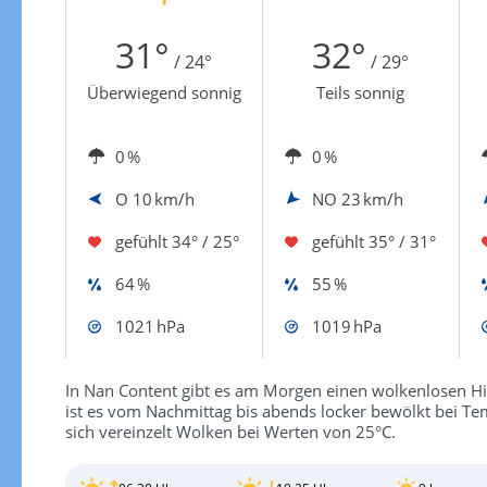
Zur Windgeschwindigkeitenkarte
31°
32°
/ 24°
/ 29°
Überwiegend sonnig
Teils sonnig
0 %
0 %
O
10 km/h
NO
23 km/h
gefühlt
34° / 25°
gefühlt
35° / 31°
64 %
55 %
1021 hPa
1019 hPa
In Nan Content gibt es am Morgen einen wolkenlosen H
ist es vom Nachmittag bis abends locker bewölkt bei Te
sich vereinzelt Wolken bei Werten von 25°C.