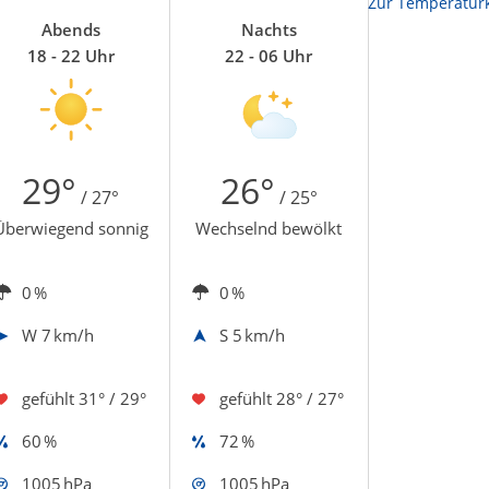
Zur Temperaturk
Abends
Nachts
18 - 22 Uhr
22 - 06 Uhr
29°
26°
/ 27°
/ 25°
Überwiegend sonnig
Wechselnd bewölkt
0 %
0 %
W
7 km/h
S
5 km/h
gefühlt
31° / 29°
gefühlt
28° / 27°
60 %
72 %
1005 hPa
1005 hPa