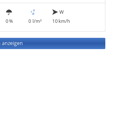
W
0 %
0 l/m²
10 km/h
 anzeigen