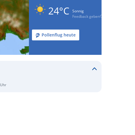
24°C
Sonnig
Feedback geben
Pollenflug heute
 Uhr