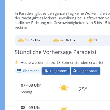
In Paradeisi gibt es den ganzen Tag keine Wolken, die So
der Nacht gibt es lockere Bewölkung bei Tiefstwerten vo
südlicher Richtung mit Geschwindigkeiten von 5 bis 15 
rechnen.
06:19 Uhr
20:07 Uhr
13 h
Stündliche Vorhersage Paradeisi
Heute werden bis zu 13 Sonnenstunden erwartet
Übersicht
Diagramm
Regenradar
07 - 08 Uhr
25°
Sonnig
08 - 09 Uhr