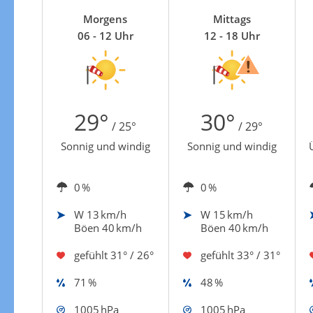
Zur Gewitterrisikokarte
Morgens
Mittags
06 - 12 Uhr
12 - 18 Uhr
29°
30°
/ 25°
/ 29°
Sonnig und windig
Sonnig und windig
0 %
0 %
W
13 km/h
W
15 km/h
Böen 40 km/h
Böen 40 km/h
gefühlt
31° / 26°
gefühlt
33° / 31°
71 %
48 %
1005 hPa
1005 hPa