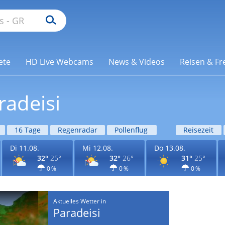
ete
HD Live Webcams
News & Videos
Reisen & Fre
radeisi
16 Tage
Regenradar
Pollenflug
Reisezeit
Di 11.08.
Mi 12.08.
Do 13.08.
32°
25°
32°
26°
31°
25°
0 %
0 %
0 %
Aktuelles Wetter in
Paradeisi