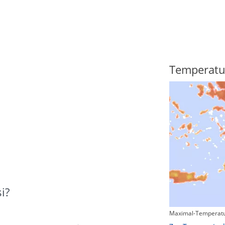
Regenradar
Temperatu
i?
Maximal-Temperatu
Zum animierten Regenradar