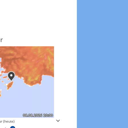
r
Windgeschwindigkeite
r (heute)
Windgeschwindigkeiten in 3h