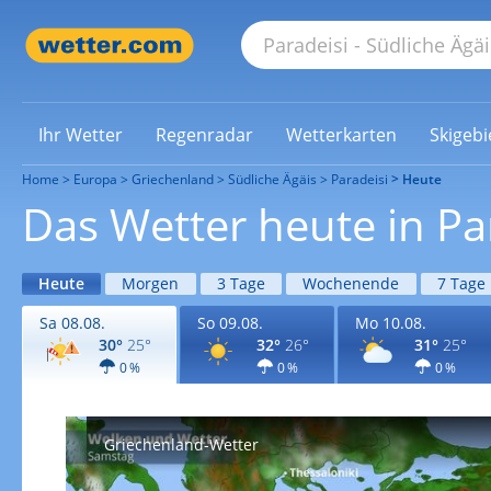
Ihr Wetter
Regenradar
Wetterkarten
Skigebi
Home
Europa
Griechenland
Südliche Ägäis
Paradeisi
Heute
Das Wetter heute in Pa
Heute
Morgen
3 Tage
Wochenende
7 Tage
Sa 08.08.
So 09.08.
Mo 10.08.
30°
25°
32°
26°
31°
25°
0 %
0 %
0 %
Griechenland-Wetter