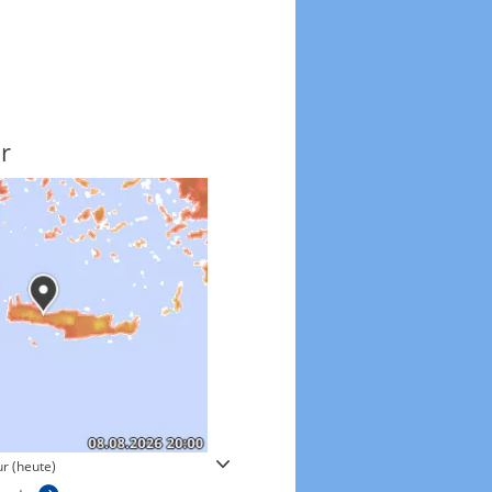
r
Windgeschwindigkeite
r (heute)
Windgeschwindigkeiten in 3h