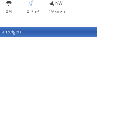
NW
0 %
0 l/m²
19 km/h
 anzeigen