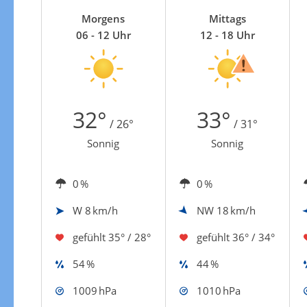
Zur Gewitterrisikokarte
Morgens
Mittags
06 - 12 Uhr
12 - 18 Uhr
32°
33°
/ 26°
/ 31°
Sonnig
Sonnig
0 %
0 %
W
8 km/h
NW
18 km/h
gefühlt
35° / 28°
gefühlt
36° / 34°
54 %
44 %
1009 hPa
1010 hPa