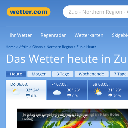
Ihr Wetter
Regenradar
Wetterkarten
Skigebi
Home
Afrika
Ghana
Northern Region
Zuo
Heute
Das Wetter heute in Z
Heute
Morgen
3 Tage
Wochenende
7 Tage
Do 06.08.
Fr 07.08.
Sa 08.08.
32°
24°
30°
23°
31°
23°
0 %
0 %
70 %
Jetstream - 5-Tages-Vorhersage