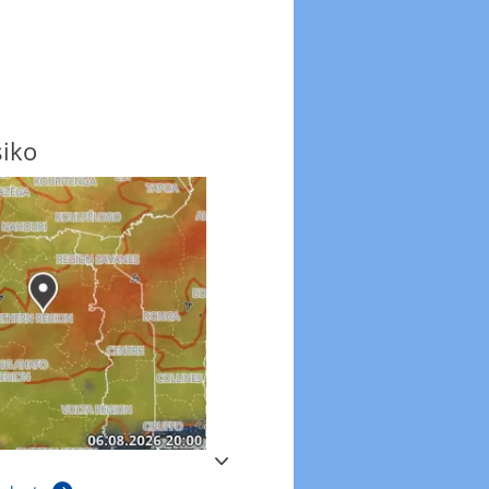
siko
Windböen
Windböen heute