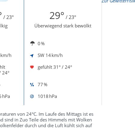
Zur Sonnenscheindauerkarte
Zur Gewitterrisi
°
29°
/ 23°
/ 23°
lkig
Überwiegend stark bewölkt
0 %
 km/h
SW
14 km/h
hlt
gefühlt
31° / 24°
/ 24°
%
77 %
6 hPa
1018 hPa
aturen von 24°C. Im Laufe des Mittags ist es
d sind in Zuo Teile des Himmels mit Wolken
lkenfelder durch und die Luft kühlt sich auf