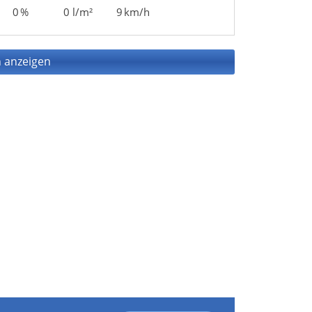
0 %
0 l/m²
9 km/h
 anzeigen