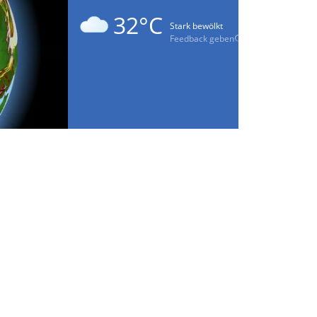
32°C
Stark bewölkt
Feedback geben