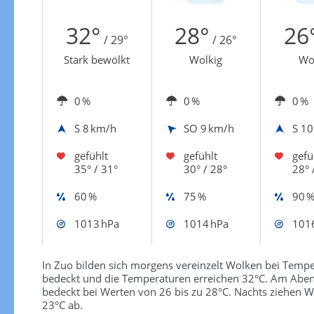
Zur Windgeschwindigkeitenkarte
32°
28°
26
/ 29°
/ 26°
Stark bewölkt
Wolkig
Wo
0 %
0 %
0 %
S
8 km/h
SO
9 km/h
S
10
gefühlt
gefühlt
gefü
35° / 31°
30° / 28°
28° 
60 %
75 %
90 
1013 hPa
1014 hPa
101
In Zuo bilden sich morgens vereinzelt Wolken bei Temper
bedeckt und die Temperaturen erreichen 32°C. Am Aben
bedeckt bei Werten von 26 bis zu 28°C. Nachts ziehen Wo
23°C ab.