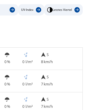
UV-Index
Letztes Viertel
S
0 %
0 l/m²
8 km/h
S
0 %
0 l/m²
7 km/h
S
0 %
0 l/m²
7 km/h