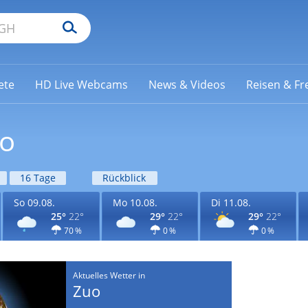
ete
HD Live Webcams
News & Videos
Reisen & Fre
uo
16 Tage
Rückblick
So 09.08.
Mo 10.08.
Di 11.08.
25°
22°
29°
22°
29°
22°
70 %
0 %
0 %
Aktuelles Wetter in
Zuo