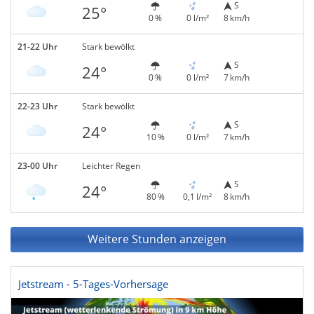
S
25°
0 %
0 l/m²
8 km/h
21-22 Uhr
Stark bewölkt
S
24°
0 %
0 l/m²
7 km/h
22-23 Uhr
Stark bewölkt
S
24°
10 %
0 l/m²
7 km/h
23-00 Uhr
Leichter Regen
S
24°
80 %
0,1 l/m²
8 km/h
Weitere Stunden anzeigen
Jetstream - 5-Tages-Vorhersage