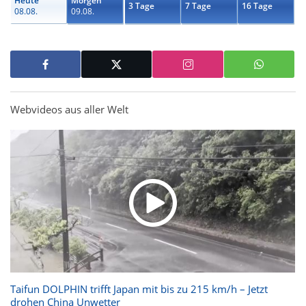
Heute
Morgen
3 Tage
7 Tage
16 Tage
08.08.
09.08.
Webvideos aus aller Welt
Taifun DOLPHIN trifft Japan mit bis zu 215 km/h – Jetzt
drohen China Unwetter