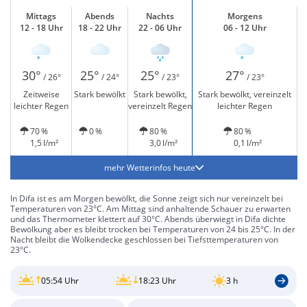
Mittags
Abends
Nachts
Morgens
12 - 18 Uhr
18 - 22 Uhr
22 - 06 Uhr
06 - 12 Uhr
30°
25°
25°
27°
/ 26°
/ 24°
/ 23°
/ 23°
Zeitweise
Stark bewölkt
Stark bewölkt,
Stark bewölkt, vereinzelt
leichter Regen
vereinzelt Regen
leichter Regen
70 %
0 %
80 %
80 %
1,5 l/m²
3,0 l/m²
0,1 l/m²
mehr Wetterinfos heute
In Difa ist es am Morgen bewölkt, die Sonne zeigt sich nur vereinzelt bei
Temperaturen von 23°C. Am Mittag sind anhaltende Schauer zu erwarten
und das Thermometer klettert auf 30°C. Abends überwiegt in Difa dichte
Bewölkung aber es bleibt trocken bei Temperaturen von 24 bis 25°C. In der
Nacht bleibt die Wolkendecke geschlossen bei Tiefsttemperaturen von
23°C.
05:54 Uhr
18:23 Uhr
3 h