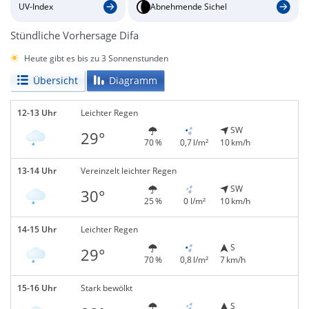
UV-Index
Abnehmende Sichel
Stündliche Vorhersage Difa
Heute gibt es bis zu 3 Sonnenstunden
Übersicht
Diagramm
12-13 Uhr
Leichter Regen
SW
29°
70 %
0,7 l/m²
10 km/h
13-14 Uhr
Vereinzelt leichter Regen
SW
30°
25 %
0 l/m²
10 km/h
14-15 Uhr
Leichter Regen
S
29°
70 %
0,8 l/m²
7 km/h
15-16 Uhr
Stark bewölkt
S