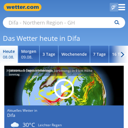
Das Wetter heute in Difa
Heute
Morgen
3 Tage
Wochenende
7 Tage
16 Tage
08.08.
09.08.
Jetstream - 5-Tages-Vorhersage
Aktuelles Wetter in
Difa
30°C
Leichter Regen