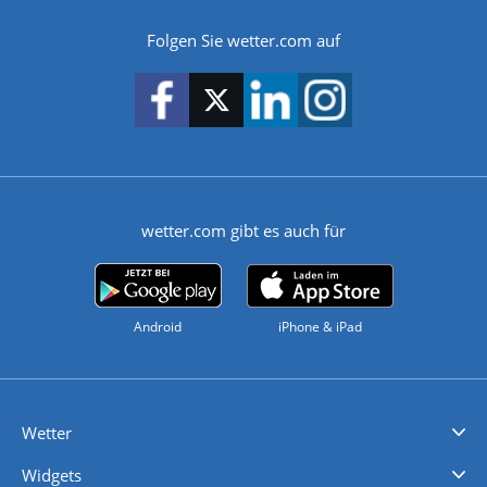
Folgen Sie wetter.com auf
wetter.com gibt es auch für
Android
iPhone & iPad
Wetter
Videovorhersagen
Kolumnen
Unwetterwarnungen
wetter.com Deutschland
wetter.com Schweiz
wetter.com Österreich
Werben
Homepage Widget
Wetter API
Wetter- und Geodaten - meteonomiqs.com
tiempo.es
meteos24.fr
ilmeteo24.it
pogoda24.pl
weather24.co.uk
Widgets