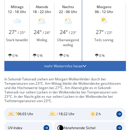
Mittags
Abends
Nachts
Morgens
12 - 18 Uhr
18 - 22 Uhr
22 - 06 Uhr
06 - 12 Uhr
27°
24°
24°
27°
/ 25°
/ 24°
/ 23°
/ 23°
Stark bewölkt
Wolkig
Überwiegend
Teils sonnig
wolkig
0 %
0 %
0 %
0 %
mehr Wetterinfos heute
In Sekondi-Takoradi ziehen am Morgen Wolkenfelder durch bei
Temperaturen von 23°C. Am Mittag bleibt die Wolkendecke geschlossen
und die Höchstwerte liegen bei 27°C. Am Abend gibt es in Sekondi-
Takoradi nur selten Lücken in der Wolkendecke bei Temperaturen von
23°C. In der Nacht gibt es nur selten Lücken in der Wolkendecke bei
Tiefsttemperaturen von 23°C.
06:03 Uhr
18:22 Uhr
2 h
UV-Index
Abnehmende Sichel