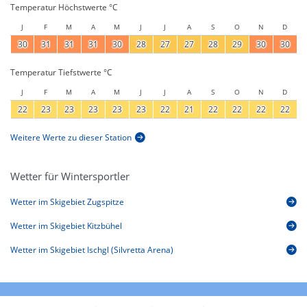
Temperatur Höchstwerte °C
J
F
M
A
M
J
J
A
S
O
N
D
30
31
31
31
30
28
27
27
28
29
30
30
Temperatur Tiefstwerte °C
J
F
M
A
M
J
J
A
S
O
N
D
22
23
23
23
23
23
22
21
22
22
22
22
Weitere Werte zu dieser Station
Wetter für Wintersportler
Wetter im Skigebiet Zugspitze
Wetter im Skigebiet Kitzbühel
Wetter im Skigebiet Ischgl (Silvretta Arena)