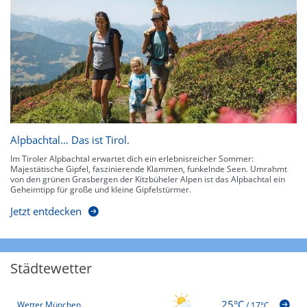
Alpbachtal… Das ist Tirol.
Im Tiroler Alpbachtal erwartet dich ein erlebnisreicher Sommer:
Majestätische Gipfel, faszinierende Klammen, funkelnde Seen. Umrahmt
von den grünen Grasbergen der Kitzbüheler Alpen ist das Alpbachtal ein
Geheimtipp für große und kleine Gipfelstürmer.
Jetzt entdecken
Städtewetter
25°C
Wetter München
/
17°C