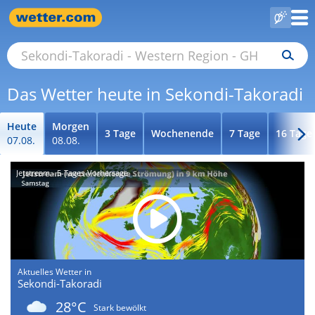
Das Wetter heute in Sekondi-Takoradi
Heute
Morgen
3 Tage
Wochenende
7 Tage
16 Tage
07.08.
08.08.
Jetstream - 5-Tages-Vorhersage
Aktuelles Wetter in
Sekondi-Takoradi
28°C
Stark bewölkt