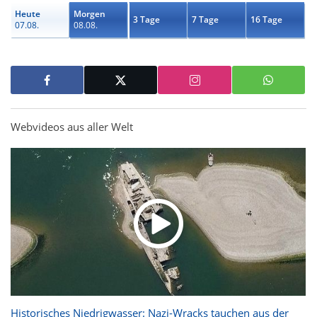
Heute
Morgen
3 Tage
7 Tage
16 Tage
07.08.
08.08.
Webvideos aus aller Welt
Historisches Niedrigwasser: Nazi-Wracks tauchen aus der