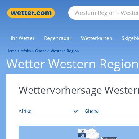
Ihr Wetter
Regenradar
Wetterkarten
Skigebi
Home
Afrika
Ghana
Western Region
Wetter Western Region
Wettervorhersage Wester