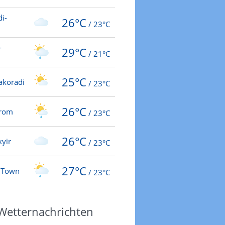
i-
26°C
/
23°C
-
29°C
/
21°C
25°C
akoradi
/
23°C
26°C
krom
/
23°C
26°C
yir
/
23°C
27°C
 Town
/
23°C
 Wetternachrichten