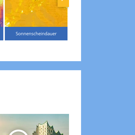
Sonnenscheindauer
Temperaturen