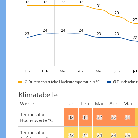
32
32
32
32
31
29
27
24
24
24
23
23
23
22
Jan
Feb
Mar
Apr
Mai
Jun
Jul
Ø Durchschnittliche Höchsttemperatur in °C
Ø Durchschnitt
Klimatabelle
Werte
Jan
Feb
Mar
Apr
Mai
Temperatur
32
32
32
32
31
Höchstwerte °C
Temperatur
23
24
24
24
23