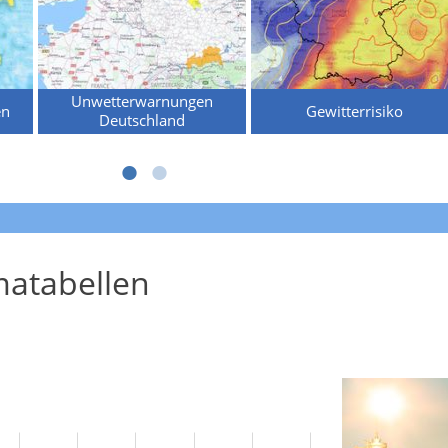
Unwetterwarnungen
en
Gewitterrisiko
Deutschland
atabellen