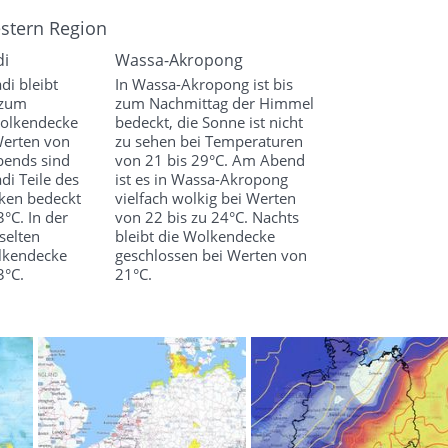
estern Region
di
Wassa-Akropong
di bleibt
In Wassa-Akropong ist bis
 zum
zum Nachmittag der Himmel
Wolkendecke
bedeckt, die Sonne ist nicht
Werten von
zu sehen bei Temperaturen
bends sind
von 21 bis 29°C. Am Abend
di Teile des
ist es in Wassa-Akropong
ken bedeckt
vielfach wolkig bei Werten
°C. In der
von 22 bis zu 24°C. Nachts
selten
bleibt die Wolkendecke
lkendecke
geschlossen bei Werten von
3°C.
21°C.