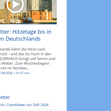
ter: Hitzetage bis in
n Deutschlands
nde kehrt die Hitze nach
rück - und das bis hoch in den
UIRIAKUS bringt viel Sonne und
es Wetter. Zum Wochenbeginn
front im Nordwe...
07.08.2026 |
01:37 min
etter
nis: Countdown zur SoFi 2026