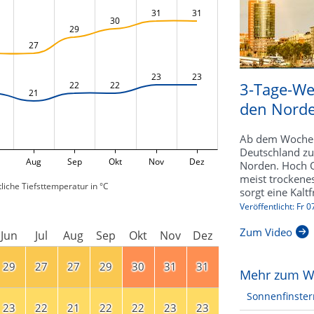
31
31
30
29
27
23
23
3-Tage-Wet
22
22
21
den Norde
Ab dem Wochene
Deutschland zu
Aug
Sep
Okt
Nov
Dez
Norden. Hoch Q
meist trocken
liche Tiefsttemperatur in °C
sorgt eine Kalt
Veröffentlicht: Fr 
Zum Video
Jun
Jul
Aug
Sep
Okt
Nov
Dez
29
27
27
29
30
31
31
Mehr zum W
Sonnenfinster
23
22
21
22
22
23
23