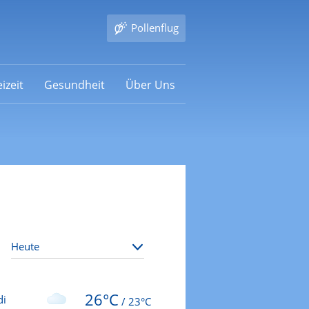
Pollenflug
izeit
Gesundheit
Über Uns
26°C
di
/
23°C