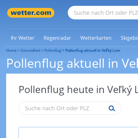
Ihr Wetter
Regenradar
Wetterkarten
Skigebi
Home
Gesundheit
Pollenflug
Pollenflug aktuell in Veľký Lom
Pollenflug aktuell in V
Pollenflug heute in Veľký