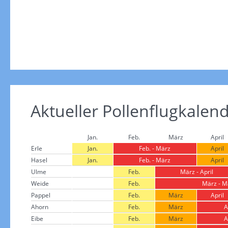
Aktueller Pollenflugkalen
Jan.
Feb.
März
April
Erle
Jan.
Feb. - März
April
Hasel
Jan.
Feb. - März
April
Ulme
Feb.
März - April
Weide
Feb.
März - M
Pappel
Feb.
März
April
Ahorn
Feb.
März
A
Eibe
Feb.
März
A