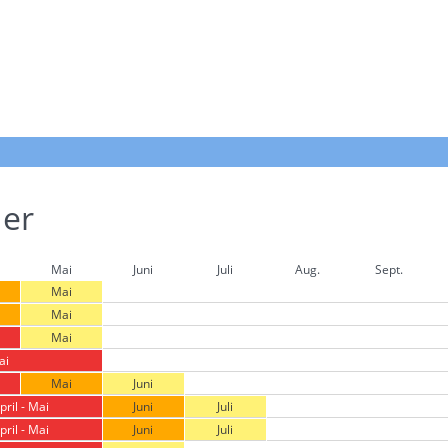
der
Mai
Juni
Juli
Aug.
Sept.
Mai
Mai
Mai
ai
Mai
Juni
pril - Mai
Juni
Juli
pril - Mai
Juni
Juli