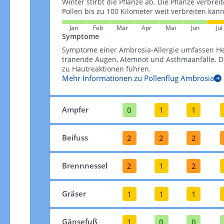
Winter stirbt die Pflanze ab. Die Pflanze verbrei
Pollen bis zu 100 Kilometer weit verbreiten kann​​
Jan
Feb
Mar
Apr
Mai
Jun
Jul
Symptome
Symptome einer Ambrosia-Allergie umfassen H
tränende Augen, Atemnot und Asthmaanfälle. De
zu Hautreaktionen führen​​.
Mehr Informationen zu Pollenflug Ambrosia
Ampfer
0
1
1
Beifuss
2
2
2
Brennnessel
2
1
2
Gräser
1
1
1
Gänsefuß
1
0
0