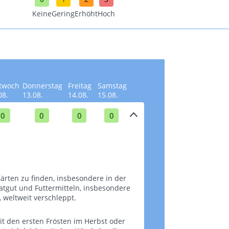
Keine
Gering
Erhöht
Hoch
twoch
Donnerstag
Freitag
Samstag
08.
13.08.
14.08.
15.08.
0
0
0
0
ärten zu finden, insbesondere in der
aatgut und Futtermitteln, insbesondere
tweit verschleppt​​​​.
it den ersten Frösten im Herbst oder