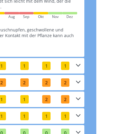
tet sich leicht mit dem Wind, der die
.
Aug
Sep
Okt
Nov
Dez
euschnupfen, geschwollene und
r Kontakt mit der Pflanze kann auch
1
1
1
1
2
2
2
2
1
1
2
2
1
1
1
1
0
0
0
0