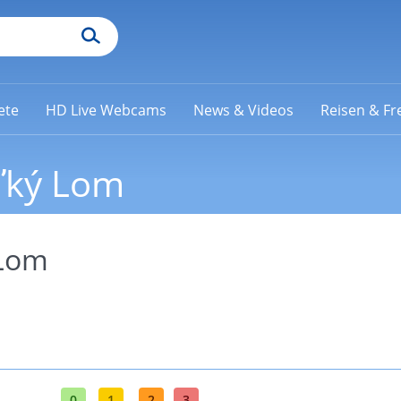
ete
HD Live Webcams
News & Videos
Reisen & Fre
eľký Lom
 Lom
0
1
2
3