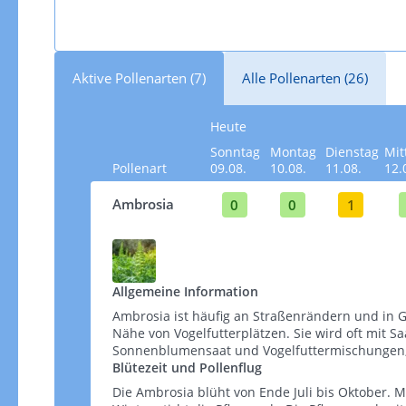
Aktive Pollenarten (7)
Alle Pollenarten (26)
Heute
Sonntag
Montag
Dienstag
Mit
Pollenart
09.08.
10.08.
11.08.
12.
Ambrosia
0
0
1
Allgemeine Information
Ambrosia ist häufig an Straßenrändern und in G
Nähe von Vogelfutterplätzen. Sie wird oft mit S
Sonnenblumensaat und Vogelfuttermischungen, wel
Blütezeit und Pollenflug
Die Ambrosia blüht von Ende Juli bis Oktober. M