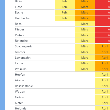
Birke
Feb.
März
A
Eiche
Feb.
März
A
Esche
Feb.
März
A
Hainbuche
Feb.
März
A
Raps
März
Flieder
März
A
Platane
März
A
Rotbuche
März
A
Spitzwegerich
März
April
Ampfer
März
April
Löwenzahn
März
April
Fichte
März
April
Walnuss
März
April
Hopfen
April
Akazie
April
Rosskastanie
April
Weizen
April
Gräser
April
Kiefer
April
Holunder
April