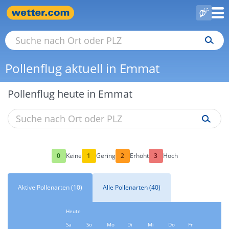
Pollenflug aktuell in Emmat
Pollenflug heute in Emmat
0
1
2
3
Keine
Gering
Erhöht
Hoch
Aktive Pollenarten (10)
Alle Pollenarten (40)
Heute
Sa
So
Mo
Di
Mi
Do
Fr