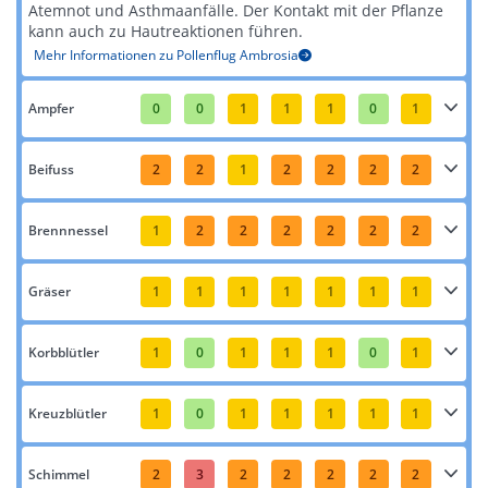
Atemnot und Asthmaanfälle. Der Kontakt mit der Pflanze
kann auch zu Hautreaktionen führen​​.
Mehr Informationen zu Pollenflug Ambrosia
Ampfer
0
0
1
1
1
0
1
Beifuss
2
2
1
2
2
2
2
Brennnessel
1
2
2
2
2
2
2
Gräser
1
1
1
1
1
1
1
Korbblütler
1
0
1
1
1
0
1
Kreuzblütler
1
0
1
1
1
1
1
Schimmel
2
3
2
2
2
2
2