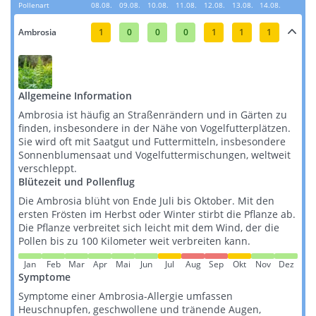
Pollenart
08.08.
09.08.
10.08.
11.08.
12.08.
13.08.
14.08.
Ambrosia
1
0
0
0
1
1
1
Allgemeine Information
Ambrosia ist häufig an Straßenrändern und in Gärten zu
finden, insbesondere in der Nähe von Vogelfutterplätzen.
Sie wird oft mit Saatgut und Futtermitteln, insbesondere
Sonnenblumensaat und Vogelfuttermischungen, weltweit
verschleppt​​​​.
Blütezeit und Pollenflug
Die Ambrosia blüht von Ende Juli bis Oktober. Mit den
ersten Frösten im Herbst oder Winter stirbt die Pflanze ab.
Die Pflanze verbreitet sich leicht mit dem Wind, der die
Pollen bis zu 100 Kilometer weit verbreiten kann​​.
Jan
Feb
Mar
Apr
Mai
Jun
Jul
Aug
Sep
Okt
Nov
Dez
Symptome
Symptome einer Ambrosia-Allergie umfassen
Heuschnupfen, geschwollene und tränende Augen,