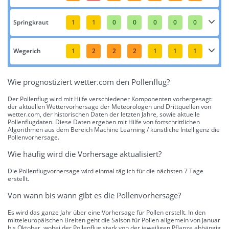
Springkraut
1
1
0
0
0
0
0
Wegerich
1
2
2
2
1
1
1
Wie prognostiziert wetter.com den Pollenflug?
Der Pollenflug wird mit Hilfe verschiedener Komponenten vorhergesagt:
der aktuellen Wettervorhersage der Meteorologen und Drittquellen von
wetter.com, der historischen Daten der letzten Jahre, sowie aktuelle
Pollenflugdaten. Diese Daten ergeben mit Hilfe von fortschrittlichen
Algorithmen aus dem Bereich Machine Learning / künstliche Intelligenz die
Pollenvorhersage.
Wie häufig wird die Vorhersage aktualisiert?
Die Pollenflugvorhersage wird einmal täglich für die nächsten 7 Tage
erstellt.
Von wann bis wann gibt es die Pollenvorhersage?
Es wird das ganze Jahr über eine Vorhersage für Pollen erstellt. In den
mitteleuropäischen Breiten geht die Saison für Pollen allgemein von Januar
bis Oktober, wobei der Pollenflug stark von der jeweiligen Pflanze abhängig