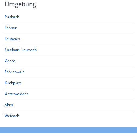
Umgebung
Puitbach
Lehner
Leutasch
Spielpark Leutasch
Gasse
Föhrenwald
Kirchplatzl
Unterweidach
Ahrn
Weidach