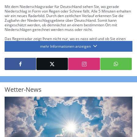
Mit dem Niederschlagsradar für Deutschland sehen Sie, wo gerade
Niederschlag in Form von Regen oder Schnee fällt. Alle 5 Minuten erhalten
wir ein neues Radarbild. Durch den zeitlichen Verlauf erkennen Sie die
Zugbahn der Niederschlagsgebiete über Deutschland. Somit kann
eingeschätzt werden, ob demnächst an einem bestimmten Ort mit
Niederschlägen gerechnet werden muss oder nicht.
Das Regenradar zeigt Ihnen nicht nur, wo es nass wird und ob Sie einen
Regenschirm brauchen, sondern gibt Ihnen zusätzlich Informationen über
mehr Informationen anzeigen
die Niederschlagsintensität. Diese bezieht sich laut offiziellen Richtlinien
jeweils auf die Niederschlagsmenge in l/m² pro Stunde Regen- bzw.
Schneefall. Die 6 Stufen sind wie folgt gegliedert: Die hellen Blautöne
symbolisieren leichte bis mäßige Regen- bzw. Schneefälle mit einer
Intensität bis 8.1 l/m² pro Stunde. Dunkelblau repräsentiert mäßige bis
starke Niederschläge bis 35 l/m² pro Stunde. Hier können bereits Gewitter
auftreten. Extreme bzw. unwetterartige Niederschlagsereignisse mit
heftigen Gewittern, Starkregen, Hagel oder Graupel werden in Orange und
Rot dargestellt. Die oberste Kategorie der Farbskala gibt Niederschläge mit
Wetter-News
über 150 l/m² pro Stunde an. Solche
Niederschlagsintensitäten
treten
ausschließlich bei Regen, nicht bei Schneefall auf.
Neben der Niederschlagsintensität kann auch die Zuggeschwindigkeit der
Niederschlagsgebiete und damit die Niederschlagsdauer abgeschätzt
werden. Neben der 5-minütigen Radaraufzeichnung gibt es eine
Niederschlagsprognose
für die nächsten 2 Stunden. So sehen Sie genau,
wann und wo in Deutschland mit Regen oder Schneefall zu rechnen ist bzw.
kennen zu jeder Zeit den genauen Verlauf einer Niederschlagsfront.