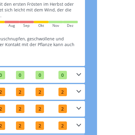
it den ersten Frösten im Herbst oder
tet sich leicht mit dem Wind, der die
.
Aug
Sep
Okt
Nov
Dez
euschnupfen, geschwollene und
r Kontakt mit der Pflanze kann auch
0
0
0
0
2
2
2
2
2
2
2
2
2
2
2
2