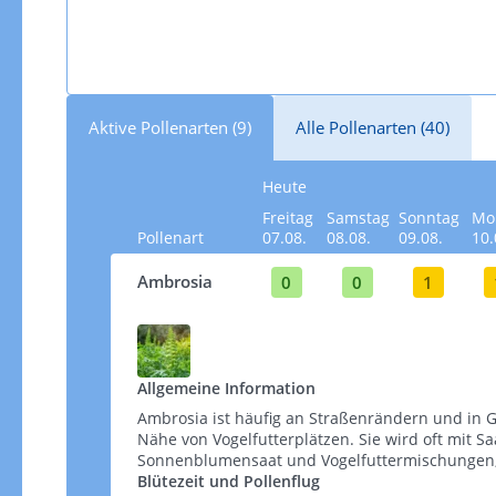
Aktive Pollenarten (9)
Alle Pollenarten (40)
Heute
Freitag
Samstag
Sonntag
Mo
Pollenart
07.08.
08.08.
09.08.
10.
Ambrosia
0
0
1
Allgemeine Information
Ambrosia ist häufig an Straßenrändern und in G
Nähe von Vogelfutterplätzen. Sie wird oft mit S
Sonnenblumensaat und Vogelfuttermischungen, wel
Blütezeit und Pollenflug