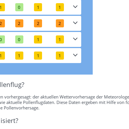
1
0
1
1
2
2
2
2
0
0
1
1
1
1
1
1
lenflug?
en vorhergesagt: der aktuellen Wettervorhersage der Meteorologe
wie aktuelle Pollenflugdaten. Diese Daten ergeben mit Hilfe von f
ie Pollenvorhersage.
isiert?