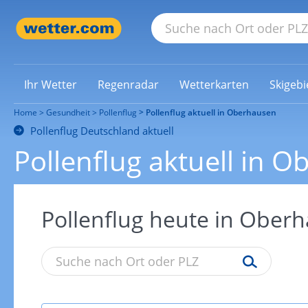
Ihr Wetter
Regenradar
Wetterkarten
Skigebi
Home
Gesundheit
Pollenflug
Pollenflug aktuell in Oberhausen
Pollenflug Deutschland aktuell
Pollenflug aktuell in 
Pollenflug heute in Ober