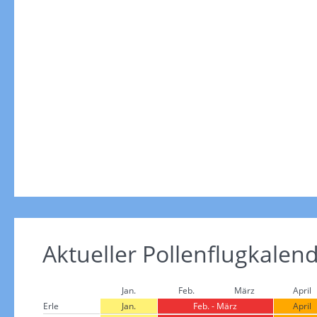
Aktueller Pollenflugkalen
Jan.
Feb.
März
April
Erle
Jan.
Feb. - März
April