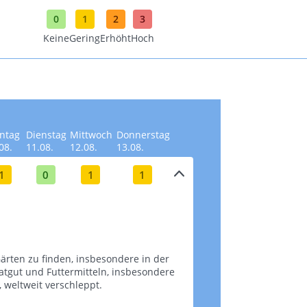
0
1
2
3
Keine
Gering
Erhöht
Hoch
ntag
Dienstag
Mittwoch
Donnerstag
08.
11.08.
12.08.
13.08.
1
0
1
1
ärten zu finden, insbesondere in der
aatgut und Futtermitteln, insbesondere
tweit verschleppt​​​​.