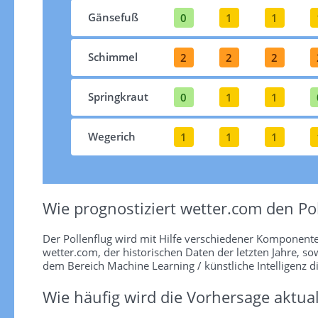
Gänsefuß
0
1
1
Schimmel
2
2
2
Springkraut
0
1
1
Wegerich
1
1
1
Wie prognostiziert wetter.com den Pol
Der Pollenflug wird mit Hilfe verschiedener Komponent
wetter.com, der historischen Daten der letzten Jahre, so
dem Bereich Machine Learning / künstliche Intelligenz d
Wie häufig wird die Vorhersage aktual