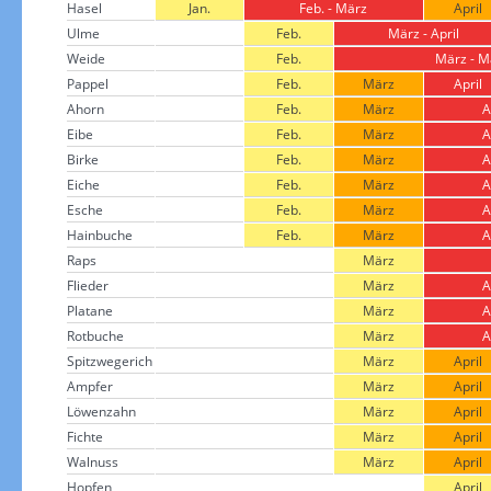
Hasel
Jan.
Feb. - März
April
Ulme
Feb.
März - April
Weide
Feb.
März - M
Pappel
Feb.
März
April
Ahorn
Feb.
März
A
Eibe
Feb.
März
A
Birke
Feb.
März
A
Eiche
Feb.
März
A
Esche
Feb.
März
A
Hainbuche
Feb.
März
A
Raps
März
Flieder
März
A
Platane
März
A
Rotbuche
März
A
Spitzwegerich
März
April
Ampfer
März
April
Löwenzahn
März
April
Fichte
März
April
Walnuss
März
April
Hopfen
April