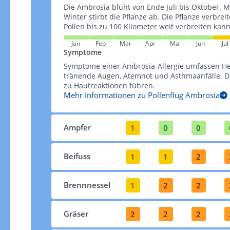
Die Ambrosia blüht von Ende Juli bis Oktober. M
Winter stirbt die Pflanze ab. Die Pflanze verbrei
Pollen bis zu 100 Kilometer weit verbreiten kann​​
Jan
Feb
Mar
Apr
Mai
Jun
Jul
Symptome
Symptome einer Ambrosia-Allergie umfassen H
tränende Augen, Atemnot und Asthmaanfälle. De
zu Hautreaktionen führen​​.
Mehr Informationen zu Pollenflug Ambrosia
Ampfer
1
0
0
Beifuss
1
1
2
Brennnessel
1
2
2
Gräser
2
2
2