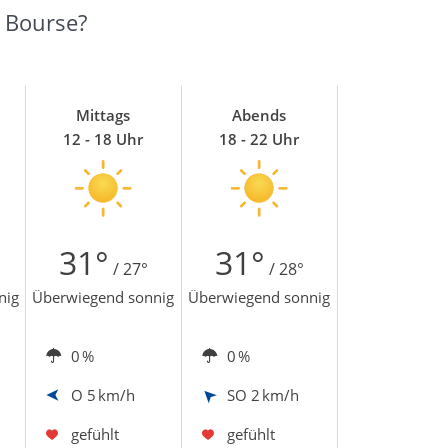
2 Bourse?
Mittags
Abends
12 - 18 Uhr
18 - 22 Uhr
31°
31°
/ 27°
/ 28°
nig
Überwiegend sonnig
Überwiegend sonnig
0 %
0 %
O
5 km/h
SO
2 km/h
gefühlt
gefühlt