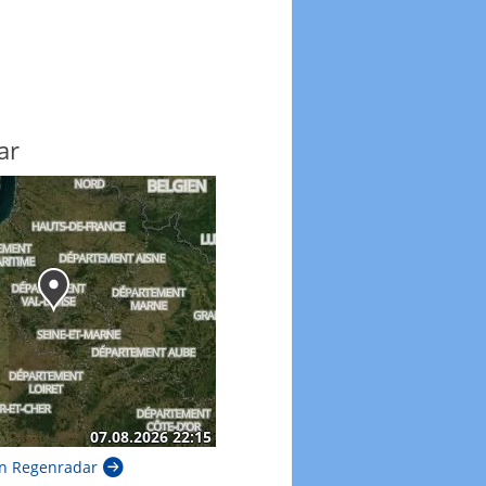
ar
n Regenradar