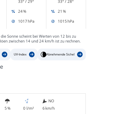
33° / 29°
33° / 28°
24 %
21 %
1017 hPa
1015 hPa
 die Sonne scheint bei Werten von 12 bis zu
 Böen zwischen 14 und 24 km/h ist zu rechnen.
UV-Index
Abnehmende Sichel
se
NO
5 %
0 l/m²
6 km/h