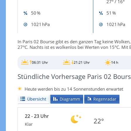
27° / 16°
50 %
51 %
1021 hPa
1021 hPa
In Paris 02 Bourse gibt es den ganzen Tag keine Wolken,
27°C. Nachts ist es wolkenlos bei Werten von 15°C. Mit
06:31 Uhr
21:21 Uhr
14 h
Stündliche Vorhersage Paris 02 Bour
Heute werden bis zu 14 Sonnenstunden erwartet
Übersicht
Diagramm
Regenradar
22 - 23 Uhr
22°
Klar