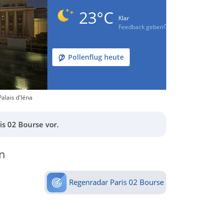
23°C
Klar
Feedback geben
Pollenflug heute
alais d'Iéna
s 02 Bourse vor.
n
Regenradar Paris 02 Bourse