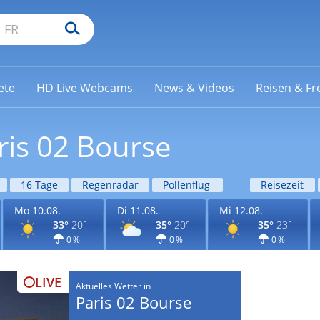
ete
HD Live Webcams
News & Videos
Reisen & Fre
ris 02 Bourse
16 Tage
Regenradar
Pollenflug
Reisezeit
Mo 10.08.
Di 11.08.
Mi 12.08.
33°
20°
35°
20°
35°
23°
0 %
0 %
0 %
LIVE
Aktuelles Wetter in
Paris 02 Bourse