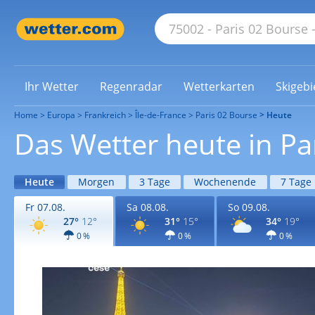
Ihr Wetter
Regenradar
Wetterkarten
Skigebi
Home
Europa
Frankreich
Île-de-France
Paris 02 Bourse
Heute
Das Wetter heute in Pa
Heute
Morgen
3 Tage
Wochenende
7 Tage
Fr 07.08.
Sa 08.08.
So 09.08.
27°
12°
31°
15°
34°
19°
0 %
0 %
0 %