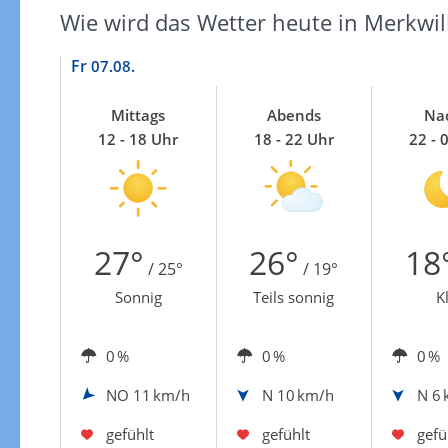
Wie wird das Wetter heute in Merkwil
Fr
07.08.
Mittags
Abends
Na
12 - 18 Uhr
18 - 22 Uhr
22 - 
27°
26°
18
/ 25°
/ 19°
Sonnig
Teils sonnig
K
0 %
0 %
0 %
NO
11 km/h
N
10 km/h
N
6 
gefühlt
gefühlt
gefü