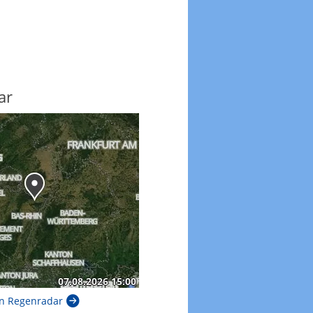
ar
n Regenradar