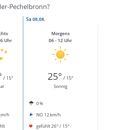
ler-Pechelbronn?
Sa
08.08.
chts
Morgens
06 Uhr
06 - 12 Uhr
°
25°
/ 15°
/ 15°
lar
Sonnig
0 %
km/h
NO
12 km/h
hlt
gefühlt
26° / 15°