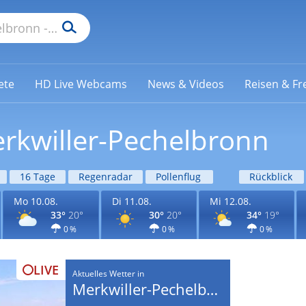
ete
HD Live Webcams
News & Videos
Reisen & Fre
erkwiller-Pechelbronn
16 Tage
Regenradar
Pollenflug
Rückblick
Mo 10.08.
Di 11.08.
Mi 12.08.
33°
20°
30°
20°
34°
19°
0 %
0 %
0 %
LIVE
Aktuelles Wetter in
Merkwiller-Pechelbronn