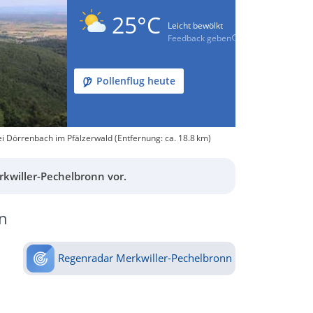
25°C
Leicht bewölkt
Feedback geben
Pollenflug heute
i Dörrenbach im Pfälzerwald (Entfernung: ca. 18.8 km)
kwiller-Pechelbronn vor.
n
Regenradar Merkwiller-Pechelbronn