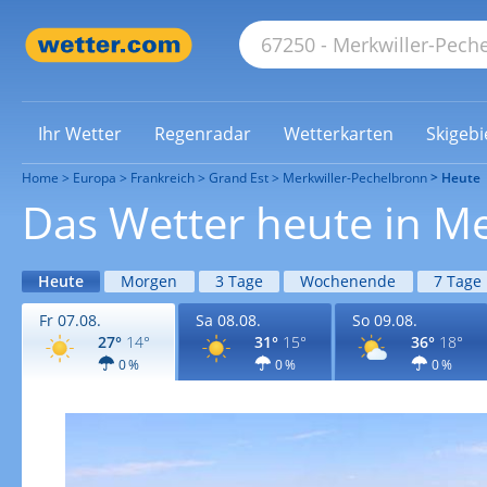
Ihr Wetter
Regenradar
Wetterkarten
Skigebi
Home
Europa
Frankreich
Grand Est
Merkwiller-Pechelbronn
Heute
Das Wetter heute in M
Heute
Morgen
3 Tage
Wochenende
7 Tage
Fr 07.08.
Sa 08.08.
So 09.08.
27°
14°
31°
15°
36°
18°
0 %
0 %
0 %