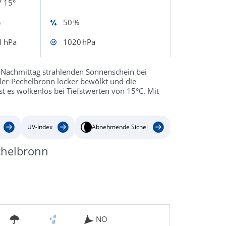
/ 15°
%
50 %
1 hPa
1020 hPa
 Nachmittag strahlenden Sonnenschein bei
ler-Pechelbronn locker bewölkt und die
t es wolkenlos bei Tiefstwerten von 15°C. Mit
UV-Index
Abnehmende Sichel
chelbronn
NO