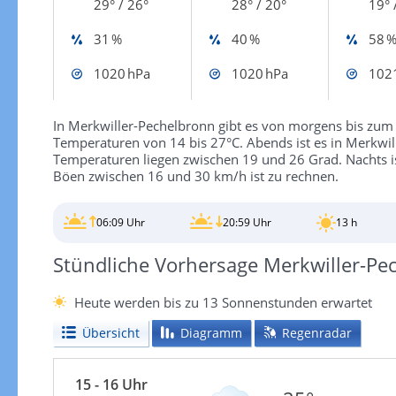
29° / 26°
28° / 20°
19° 
31 %
40 %
58 
1020 hPa
1020 hPa
102
In Merkwiller-Pechelbronn gibt es von morgens bis zum
Temperaturen von 14 bis 27°C. Abends ist es in Merkwil
Temperaturen liegen zwischen 19 und 26 Grad. Nachts is
Böen zwischen 16 und 30 km/h ist zu rechnen.
06:09 Uhr
20:59 Uhr
13 h
Stündliche Vorhersage Merkwiller-Pe
Heute werden bis zu 13 Sonnenstunden erwartet
Übersicht
Diagramm
Regenradar
15 - 16 Uhr