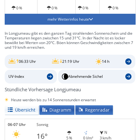
0 %
0 %
0 %
0 %
mehr Wetterinfos heute
In Longjumeau gibt es den ganzen Tag strahlenden Sonnenschein und die
Temperaturen liegen zwischen 15 und 31°C. In der Nacht ist es locker
bewölkt bei Werten von 20°C. Böen können Geschwindigkeiten zwischen 7
und 19 km/h erreichen.
06:33 Uhr
21:19 Uhr
14 h
UV-Index
Abnehmende Sichel
Stündliche Vorhersage Longjumeau
Heute werden bis zu 14 Sonnenstunden erwartet
Übersicht
Diagramm
Regenradar
06-07 Uhr
Sonnig
N
16°
5 %
0 l/m²
3 km/h