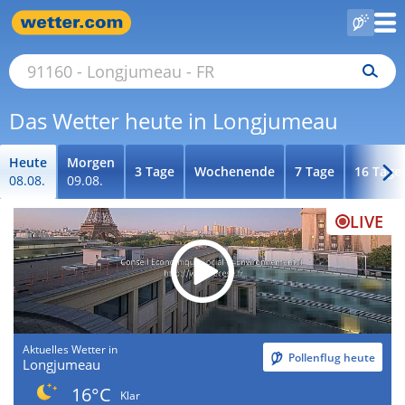
Das Wetter heute in Longjumeau
Heute
Morgen
3 Tage
Wochenende
7 Tage
16 Tage
08.08.
09.08.
LIVE
Aktuelles Wetter in
Pollenflug heute
Longjumeau
16°C
Klar