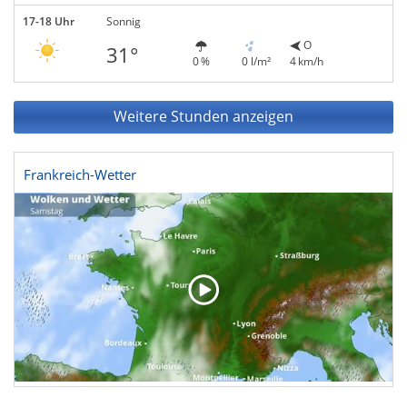
17-18 Uhr
Sonnig
O
31°
0 %
0 l/m²
4 km/h
Weitere Stunden anzeigen
Frankreich-Wetter