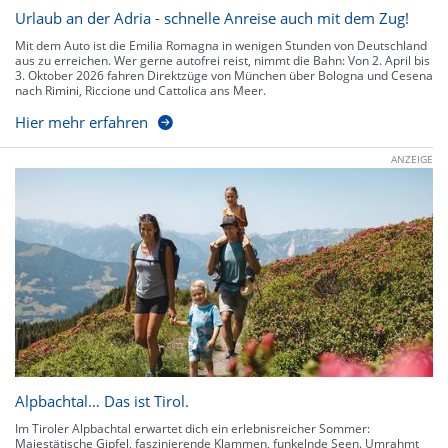
Urlaub an der Adria - schnelle Anreise auch mit dem Zug!
Mit dem Auto ist die Emilia Romagna in wenigen Stunden von Deutschland
aus zu erreichen. Wer gerne autofrei reist, nimmt die Bahn: Von 2. April bis
3. Oktober 2026 fahren Direktzüge von München über Bologna und Cesena
nach Rimini, Riccione und Cattolica ans Meer.
Hier mehr erfahren
ANZEIGE
Alpbachtal… Das ist Tirol.
Im Tiroler Alpbachtal erwartet dich ein erlebnisreicher Sommer:
Majestätische Gipfel, faszinierende Klammen, funkelnde Seen. Umrahmt