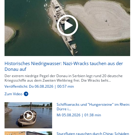
Historisches Niedrigwasser: Nazi-Wracks tauchen aus der
Donau auf
Der extrem niedrige Pegel der Donau in Serbien legt rund 20 deutsche
Kriegsschiffe aus dem Zweiten Weltkrieg frei. Die Wracks behi...
Veröffentlicht: Do 06.08.2026 | 00:57 min
Zum Video
Schiffswracks und "Hungersteine" im Rhein:
Dürre i...
Mi 05.08.2026
|
01:38 min
Sturzfluten rauschen durch China: Schäden