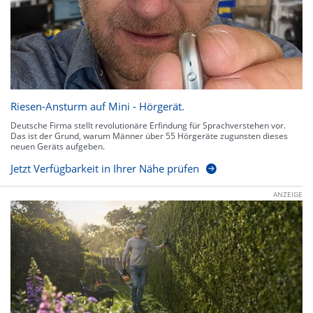
Riesen-Ansturm auf Mini - Hörgerät.
Deutsche Firma stellt revolutionäre Erfindung für Sprachverstehen vor.
Das ist der Grund, warum Männer über 55 Hörgeräte zugunsten dieses
neuen Geräts aufgeben.
Jetzt Verfügbarkeit in Ihrer Nähe prüfen
ANZEIGE