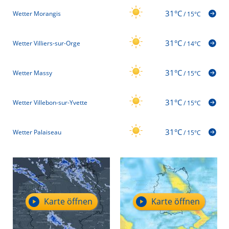
31°C
Wetter Morangis
/
15°C
31°C
Wetter Villiers-sur-Orge
/
14°C
31°C
Wetter Massy
/
15°C
31°C
Wetter Villebon-sur-Yvette
/
15°C
31°C
Wetter Palaiseau
/
15°C
Karte öffnen
Karte öffnen