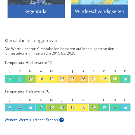
Regenradar
Windgeschwindigkeiten
Klimatabelle Longjumeau
Die Werte unserer Klimatabellen basieren auf Messungen an den
Klimastationen im Zeitraum 2015 bis 2020.
Temperatur Höchstwerte °C
J
F
M
A
M
J
J
A
S
O
N
D
7
9
12
16
19
23
25
26
21
16
11
9
Temperatur Tiefstwerte °C
J
F
M
A
M
J
J
A
S
O
N
D
2
2
4
6
10
14
16
16
12
9
6
4
Weitere Werte zu dieser Station