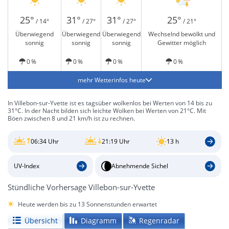
25°
31°
31°
25°
/ 14°
/ 27°
/ 27°
/ 21°
Überwiegend
Überwiegend
Überwiegend
Wechselnd bewölkt und
sonnig
sonnig
sonnig
Gewitter möglich
0 %
0 %
0 %
0 %
mehr Wetterinfos heute
In Villebon-sur-Yvette ist es tagsüber wolkenlos bei Werten von 14 bis zu
31°C. In der Nacht bilden sich leichte Wolken bei Werten von 21°C. Mit
Böen zwischen 8 und 21 km/h ist zu rechnen.
06:34 Uhr
21:19 Uhr
13 h
UV-Index
Abnehmende Sichel
Stündliche Vorhersage Villebon-sur-Yvette
Heute werden bis zu 13 Sonnenstunden erwartet
Übersicht
Diagramm
Regenradar