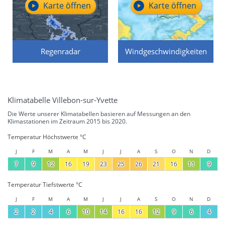
Karte öffnen
Karte öffnen
Regenradar
Windgeschwindigkeiten
Klimatabelle Villebon-sur-Yvette
Die Werte unserer Klimatabellen basieren auf Messungen an den
Klimastationen im Zeitraum 2015 bis 2020.
Temperatur Höchstwerte °C
J
F
M
A
M
J
J
A
S
O
N
D
7
9
12
16
19
23
25
26
21
16
11
9
Temperatur Tiefstwerte °C
J
F
M
A
M
J
J
A
S
O
N
D
2
2
4
6
10
14
16
16
12
9
6
4