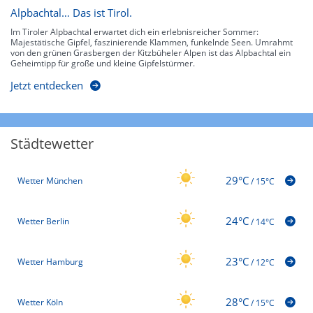
Alpbachtal… Das ist Tirol.
Im Tiroler Alpbachtal erwartet dich ein erlebnisreicher Sommer:
Majestätische Gipfel, faszinierende Klammen, funkelnde Seen. Umrahmt
von den grünen Grasbergen der Kitzbüheler Alpen ist das Alpbachtal ein
Geheimtipp für große und kleine Gipfelstürmer.
Jetzt entdecken
Städtewetter
29°C
Wetter München
/
15°C
24°C
Wetter Berlin
/
14°C
23°C
Wetter Hamburg
/
12°C
28°C
Wetter Köln
/
15°C