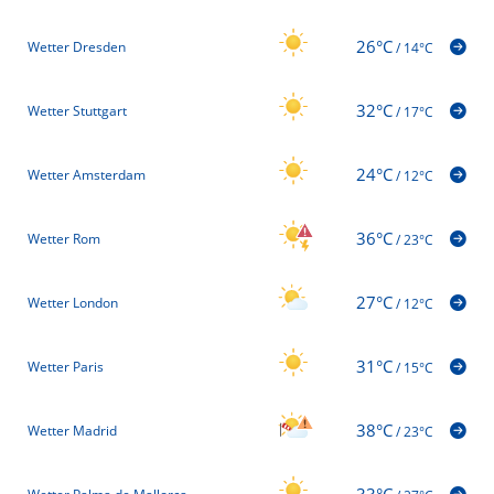
26°C
Wetter Dresden
/
14°C
32°C
Wetter Stuttgart
/
17°C
24°C
Wetter Amsterdam
/
12°C
36°C
Wetter Rom
/
23°C
27°C
Wetter London
/
12°C
31°C
Wetter Paris
/
15°C
38°C
Wetter Madrid
/
23°C
33°C