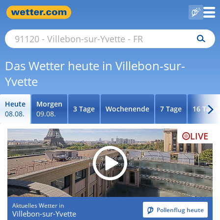
Das Wetter heute in Villebon-sur-
Yvette
Heute
Morgen
3 Tage
Wochenende
7 Tage
16 Tage
08.08.
09.08.
LIVE
Aktuelles Wetter in
Pollenflug heute
Villebon-sur-Yvette