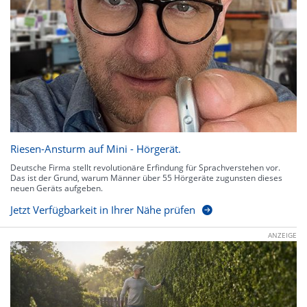
Riesen-Ansturm auf Mini - Hörgerät.
Deutsche Firma stellt revolutionäre Erfindung für Sprachverstehen vor.
Das ist der Grund, warum Männer über 55 Hörgeräte zugunsten dieses
neuen Geräts aufgeben.
Jetzt Verfügbarkeit in Ihrer Nähe prüfen
ANZEIGE