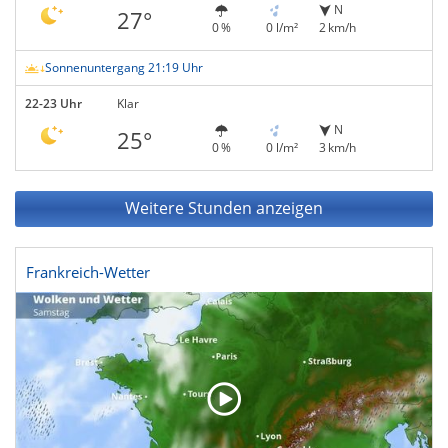
N
27°
0 %
0 l/m²
2 km/h
Sonnenuntergang 21:19 Uhr
22-23 Uhr
Klar
N
25°
0 %
0 l/m²
3 km/h
Weitere Stunden anzeigen
Frankreich-Wetter