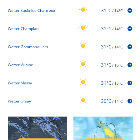
31°C
Wetter Saulx-les-Chartreux
/
14°C
31°C
Wetter Champlan
/
14°C
31°C
Wetter Gommonvilliers
/
14°C
31°C
Wetter Villaine
/
15°C
31°C
Wetter Massy
/
15°C
30°C
Wetter Orsay
/
14°C