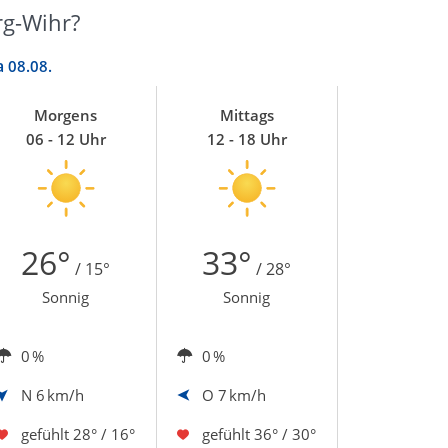
rg-Wihr?
a
08.08.
Morgens
Mittags
06 - 12 Uhr
12 - 18 Uhr
26°
33°
/ 15°
/ 28°
Sonnig
Sonnig
0 %
0 %
N
6 km/h
O
7 km/h
gefühlt
28° / 16°
gefühlt
36° / 30°