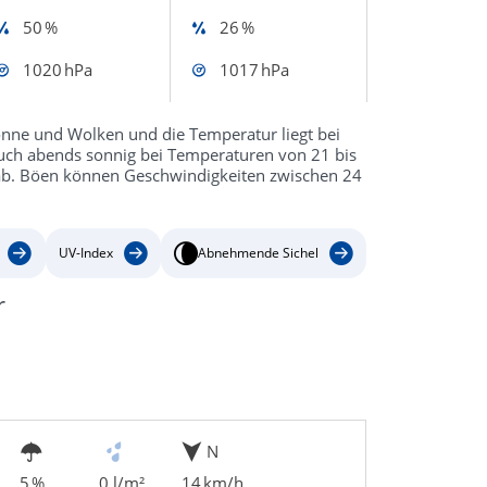
50 %
26 %
1020 hPa
1017 hPa
nne und Wolken und die Temperatur liegt bei
 auch abends sonnig bei Temperaturen von 21 bis
°C ab. Böen können Geschwindigkeiten zwischen 24
UV-Index
Abnehmende Sichel
r
N
5 %
0 l/m²
14 km/h