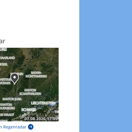
ar
n Regenradar