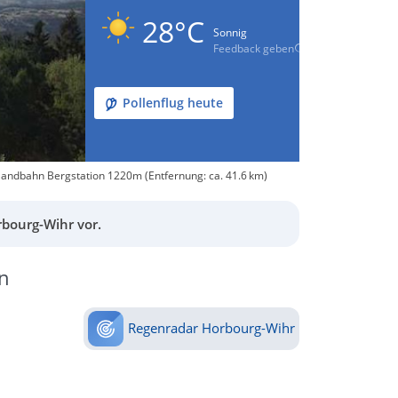
28°C
Sonnig
Feedback geben
Pollenflug heute
landbahn Bergstation 1220m (Entfernung: ca. 41.6 km)
bourg-Wihr vor.
n
Regenradar Horbourg-Wihr