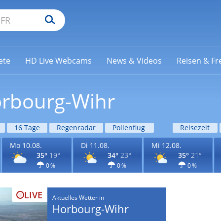
ete
HD Live Webcams
News & Videos
Reisen & Fre
orbourg-Wihr
16 Tage
Regenradar
Pollenflug
Reisezeit
Mo 10.08.
Di 11.08.
Mi 12.08.
35°
19°
34°
23°
35°
21°
0 %
0 %
0 %
LIVE
Aktuelles Wetter in
Horbourg-Wihr