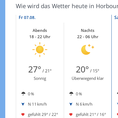
Wie wird das Wetter heute in Horbou
Fr
S
07.08.
Abends
Nachts
18 - 22 Uhr
22 - 06 Uhr
27°
20°
/ 21°
/ 15°
Sonnig
Überwiegend klar
0 %
0 %
N
11 km/h
N
6 km/h
gefühlt
29° / 22°
gefühlt
21° / 16°