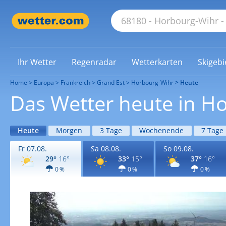
Ihr Wetter
Regenradar
Wetterkarten
Skigebi
Home
Europa
Frankreich
Grand Est
Horbourg-Wihr
Heute
Das Wetter heute in H
Heute
Morgen
3 Tage
Wochenende
7 Tage
Fr 07.08.
Sa 08.08.
So 09.08.
29°
16°
33°
15°
37°
16°
0 %
0 %
0 %