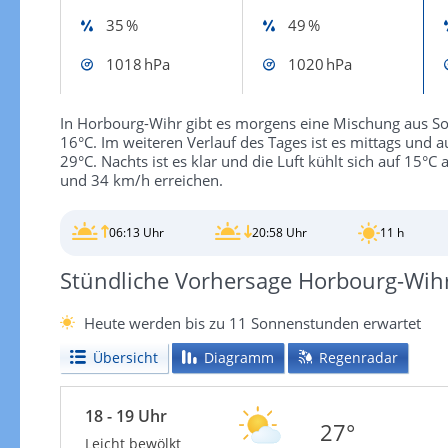
35 %
49 %
1018 hPa
1020 hPa
In Horbourg-Wihr gibt es morgens eine Mischung aus So
16°C. Im weiteren Verlauf des Tages ist es mittags und
29°C. Nachts ist es klar und die Luft kühlt sich auf 15
und 34 km/h erreichen.
06:13 Uhr
20:58 Uhr
11 h
Stündliche Vorhersage Horbourg-Wih
Heute werden bis zu 11 Sonnenstunden erwartet
Übersicht
Diagramm
Regenradar
18 - 19 Uhr
27°
Leicht bewölkt