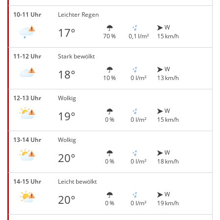
10-11 Uhr
Leichter Regen
W
17°
70 %
0,1 l/m²
15 km/h
11-12 Uhr
Stark bewölkt
W
18°
10 %
0 l/m²
13 km/h
12-13 Uhr
Wolkig
W
19°
0 %
0 l/m²
15 km/h
13-14 Uhr
Wolkig
W
20°
0 %
0 l/m²
18 km/h
14-15 Uhr
Leicht bewölkt
W
20°
0 %
0 l/m²
19 km/h