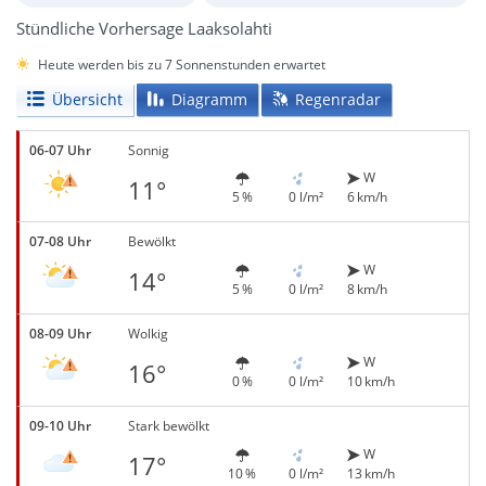
Stündliche Vorhersage Laaksolahti
Heute werden bis zu 7 Sonnenstunden erwartet
Übersicht
Diagramm
Regenradar
06-07 Uhr
Sonnig
W
11°
5 %
0 l/m²
6 km/h
07-08 Uhr
Bewölkt
W
14°
5 %
0 l/m²
8 km/h
08-09 Uhr
Wolkig
W
16°
0 %
0 l/m²
10 km/h
09-10 Uhr
Stark bewölkt
W
17°
10 %
0 l/m²
13 km/h