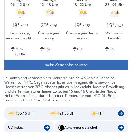
06 - 12 Uhr
12 - 18 Uhr
18 - 22 Uhr
22 - 06 Uhr
18°
20°
19°
15°
/ 11°
/ 19°
/ 15°
/ 14°
Teils sonnig,
Überwiegend
Überwiegend leicht
Wechselnd
vereinzelt leichter
wolkig
bewölkt
bewölkt
Regen
70 %
0 %
0 %
0 %
0,1 l/m²
mehr Wetterinfos heute
In Laaksolahti verdecken am Morgen einzelne Wolken die Sonne bei
Werten von 11°C. Gegen später ist es überwiegend dicht bewölkt bei
Höchstwerten von 20°C. Abends gibt es in Laaksolahti lockere Bewölkung
und die Temperaturen liegen zwischen 15 und 19 Grad. In der Nacht
ziehen Wolkenfelder durch bei einer Temperatur von 14°C. Mit Böen
zwischen 21 und 39 km/h ist zu rechnen.
05:16 Uhr
21:36 Uhr
7 h
UV-Index
Abnehmende Sichel