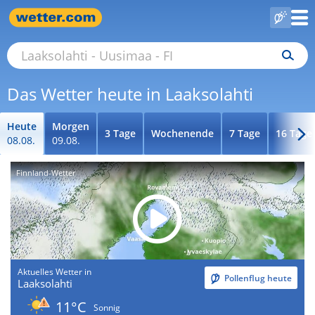
Das Wetter heute in Laaksolahti
Heute
Morgen
3 Tage
Wochenende
7 Tage
16 Tage
08.08.
09.08.
Finnland-Wetter
Aktuelles Wetter in
Pollenflug heute
Laaksolahti
11°C
Sonnig