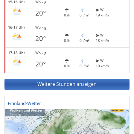
15-16 Uhr
Wolkig
W
20°
0 %
0 l/m²
19 km/h
16-17 Uhr
Wolkig
W
20°
0 %
0 l/m²
18 km/h
17-18 Uhr
Wolkig
W
20°
0 %
0 l/m²
19 km/h
Weitere Stunden anzeigen
Finnland-Wetter