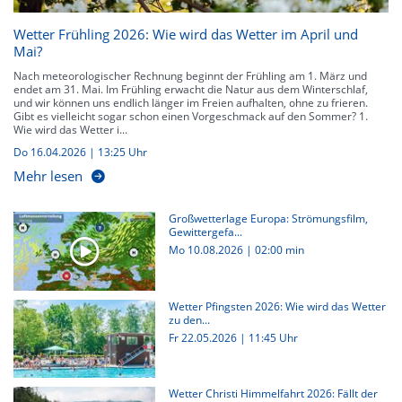
Im Winter hat das Gebirge eine große Auswahl an Aktivitäten für
Wintersportbegeisterte, die während der kalten Monate ausgeübt werden
Wetter Frühling 2026: Wie wird das Wetter im April und
können. 22 Pisten stehen Ski- und Snowboardfahrern in der Region um den
Mai?
Ochsenkopf, Bischofsgrün, Mehlmeisel oder Warmensteinach zur
Verfügung. Weiter kann man gut Schneewandern, Langlaufen und
Nach meteorologischer Rechnung beginnt der Frühling am 1. März und
Schlittenfahrern.
endet am 31. Mai. Im Frühling erwacht die Natur aus dem Winterschlaf,
und wir können uns endlich länger im Freien aufhalten, ohne zu frieren.
Gibt es vielleicht sogar schon einen Vorgeschmack auf den Sommer? 1.
Wie wird das Wetter i...
Do 16.04.2026 | 13:25 Uhr
Mehr lesen
Großwetterlage Europa: Strömungsfilm,
Gewittergefa...
Mo 10.08.2026
|
02:00 min
Wetter Pfingsten 2026: Wie wird das Wetter
zu den...
Fr 22.05.2026 | 11:45 Uhr
Wetter Christi Himmelfahrt 2026: Fällt der