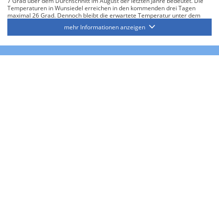
7 Grad über dem Durchschnitt im August der letzten Jahre bedeutet. Die
Temperaturen in Wunsiedel erreichen in den kommenden drei Tagen
maximal 26 Grad. Dennoch bleibt die erwartete Temperatur unter dem
bisherigen Höchstwert für den aktuellen Monat August von 34 Grad.
mehr Informationen anzeigen
Regen und Sonnenschein
Im Monat August wurden in der Region Fichtelgebirge in der Vergangenheit
durchschnittlich bis zu 9 Regentage gemessen. In Wunsiedel wird es
wahrscheinlich in den nächsten 16 Tagen nicht regnen.
Es wird voraussichtlich eine Sonnenscheindauer von durchschnittlich 13
Stunden pro Tag in den kommenden Tagen geben, was über dem
Durchschnitt von bis zu 8 Stunden für den Monat August in den letzten
Jahren liegt.
Tröstau
Temperaturen
Bis zu 30 Grad werden heute in Tröstau erwartet, was einen Anstieg um 6
Grad über dem Durchschnitt im August der letzten Jahre bedeutet.
Innerhalb der nächsten drei Tage steigen die Temperaturen in Tröstau auf
bis zu 26 Grad. Damit liegt die zu erwartende Temperatur aber noch unter
der höchsten im August gemessenen Temperatur von 34 Grad.
Regen und Sonnenschein
Historisch gesehen wurden in der Region Fichtelgebirge im Monat August