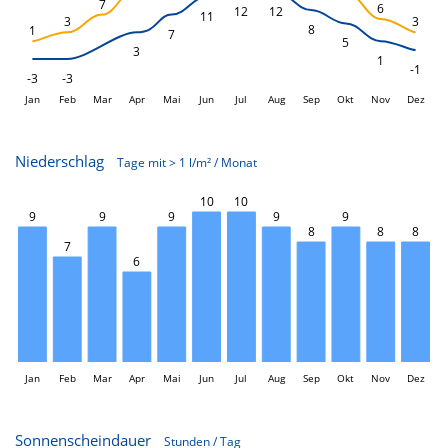
7
6
12
12
11
3
3
8
1
7
5
3
1
-1
-3
-3
Jan
Feb
Mar
Apr
Mai
Jun
L
Jul
Aug
Sep
Okt
Nov
Dez
Niederschlag
Tage mit > 1 l/m² / Monat
10
10
L
9
9
9
9
9
8
8
8
7
6
Jan
Feb
Mar
Apr
Mai
Jun
L
Jul
Aug
Sep
Okt
Nov
Dez
Sonnenscheindauer
Stunden / Tag