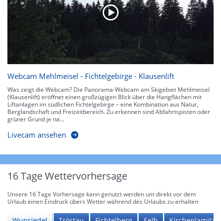
Webcam Mehlmeisel - Fichtelgebirge - Klausenlift
Was zeigt die Webcam? Die Panorama-Webcam am Skigebiet Mehlmeisel
(Klausenlift) eröffnet einen großzügigen Blick über die Hangflächen mit
Liftanlagen im südlichen Fichtelgebirge – eine Kombination aus Natur,
Berglandschaft und Freizeitbereich. Zu erkennen sind Abfahrtspisten oder
grüner Grund je na...
Livecam ansehen
16 Tage Wettervorhersage
Unsere 16 Tage Vorhersage kann genutzt werden um direkt vor dem
Urlaub einen Eindruck übers Wetter während des Urlaubs zu erhalten
Wunsiedel
Tröstau
Fichtelberg
Selb
Kirchenlamitz