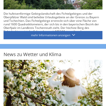
Die hufeisenförmige Gebirgslandschaft des Fichtelgebirges und der
Oberpfälzer Wald sind beliebte Urlaubsgebiete an der Grenze zu Bayern
und Tschechien. Das Fichtelgebirge erstreckt sich über eine Fläche von
rund 1600 Quadratkilometern, der sich bis in den bayerischen Bezirk der
Oberfpalz im Landkreis Tischenreuth zieht. Der höchste Berg des
Fichtelgebirges ist der Schneeberg mit 1053 Metern über den
Meeresspiegel. Berge, ungewöhnliche Felsformationen, Wald und
mehr Informationen anzeigen
Wildwasser charakterisieren die Landschaft in diesem Gebiet. In kaum
einer anderen Region Deutschlands gibt es mehr Abwechslung in der
Natur.
Das Fichtelgebirge bietet eine Menge an Aktivitäten für Jung und Alt und ist
News zu Wetter und Klima
wunderbar für einen Familienurlaub geeignet. Wanderbegeisterte kommen
hier voll auf ihre Kosten, denn das Fichtelgebirge wird von insgesamt 3.600
Kilometern Wanderwege durchzogen. Auf den gut ausgeschilderten Routen
gibt es Burgruinen, Moore, Täler und idyllische Waldseen zu entdecken.
Gerade für Wanderungen im Hochsommer sind die Seen ein erfrischendes
Erlebnis.
Weiter laden einzigartige Felsformationen zum Klettern ein. Die
Wanderwege zeichnen sich durch ihre unglaubliche Vielzahl aus. Wer eher
die sportliche Herausforderung sucht, kann mehrtägige Wanderungen
unternehmen, Familien bevorzugen eher kürzere, flache Touren. Wandern
kann man ab April, bis tief in den Oktober um den Herbst nochmal in vollen
Zügen genießen zu können. Die Region bietet im Sommer neben dem
Wandern noch andere Aktivitäten. Insbesondere die Erkundung der
Erlebnisparks sind neben dem Golfen und dem Reiten eine beliebte
Sommeraktivität.