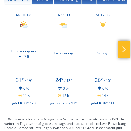
Mo 10.08.
Di 11.08.
Mi 12.08.
Teils sonnig und
Teils sonnig
Sonnig
windig
31°
24°
26°
/ 19°
/ 13°
/ 10°
0 %
0 %
0 %
11 h
12 h
14 h
gefühlt 33° / 20°
gefühlt 25° / 12°
gefühlt 28° / 11°
g
In Wunsiedel strahlt am Morgen die Sonne bei Temperaturen von 19°C. Im
weiteren Tagesverlauf gibt es mittags und auch abends lockere Bewölkung
und die Temperaturen liegen zwischen 20 und 31 Grad. In der Nacht gibt