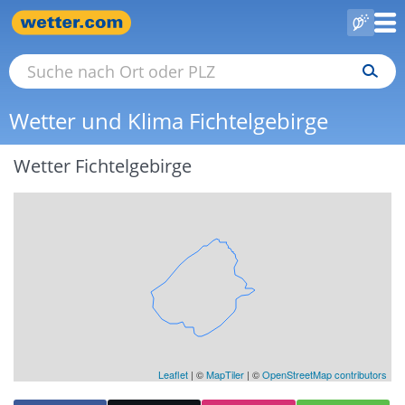
Wetter und Klima Fichtelgebirge
Wetter Fichtelgebirge
Leaflet
|
©
MapTiler
| ©
OpenStreetMap contributors