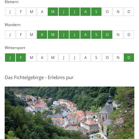
Klettern
J
F
M
A
M
J
J
A
S
O
N
D
Wandern
J
F
M
A
M
J
J
A
S
O
N
D
Wintersport
J
F
M
A
M
J
J
A
S
O
N
D
Das Fichtelgebirge - Erlebnis pur