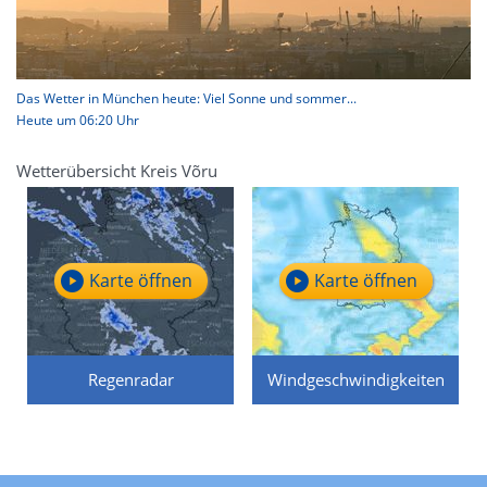
Das Wetter in München heute: Viel Sonne und sommer...
Heute um 06:20 Uhr
Wetterübersicht Kreis Võru
Karte öffnen
Karte öffnen
Regenradar
Windgeschwindigkeiten