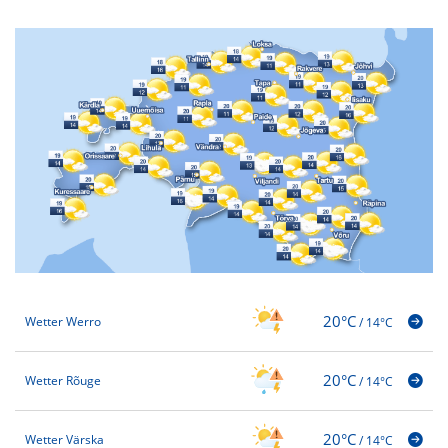
20°C
Wetter Werro
/
14°C
20°C
Wetter Rõuge
/
14°C
20°C
Wetter Värska
/
14°C