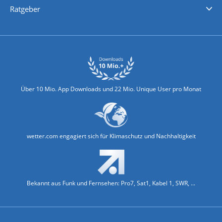
Ratgeber
Biowetter
Glätteindex
Reiseziel Finder
Erkältungswetter
Klima & Umwelt
Über 10 Mio. App Downloads und 22 Mio. Unique User pro Monat
wetter.com engagiert sich für Klimaschutz und Nachhaltigkeit
Bekannt aus Funk und Fernsehen: Pro7, Sat1, Kabel 1, SWR, ...