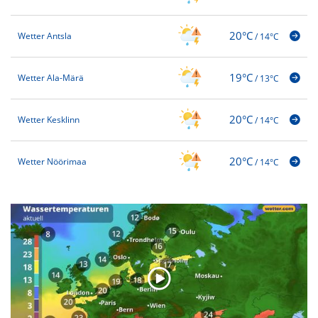
20°C
Wetter Antsla
/
14°C
19°C
Wetter Ala-Märä
/
13°C
20°C
Wetter Kesklinn
/
14°C
20°C
Wetter Nöörimaa
/
14°C