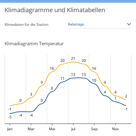
Klimadiagramme und Klimatabellen
Klimadaten für die Station
Klimadiagramm Temperatur
21
20
20
16
16
13
13
11
10
9
9
6
4
4
3
2
1
0
0
-1
-1
-4
-4
-5
Jan
Mar
Mai
Jul
Sep
Nov