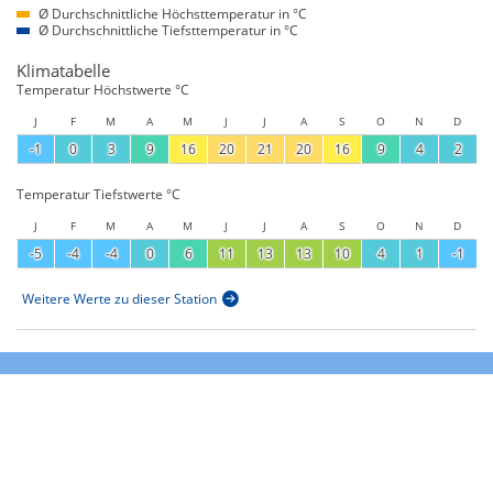
Ø Durchschnittliche Höchsttemperatur in °C
Ø Durchschnittliche Tiefsttemperatur in °C
Klimatabelle
Temperatur Höchstwerte °C
J
F
M
A
M
J
J
A
S
O
N
D
-1
0
3
9
16
20
21
20
16
9
4
2
Temperatur Tiefstwerte °C
J
F
M
A
M
J
J
A
S
O
N
D
-5
-4
-4
0
6
11
13
13
10
4
1
-1
Weitere Werte zu dieser Station