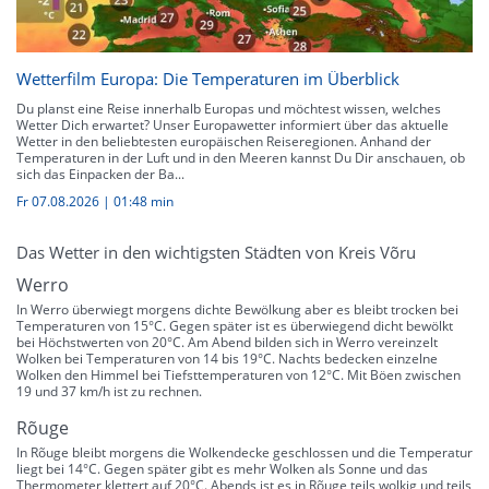
Wetterfilm Europa: Die Temperaturen im Überblick
Du planst eine Reise innerhalb Europas und möchtest wissen, welches
Wetter Dich erwartet? Unser Europawetter informiert über das aktuelle
Wetter in den beliebtesten europäischen Reiseregionen. Anhand der
Temperaturen in der Luft und in den Meeren kannst Du Dir anschauen, ob
sich das Einpacken der Ba...
Fr 07.08.2026
|
01:48 min
Das Wetter in den wichtigsten Städten von Kreis Võru
Werro
In Werro überwiegt morgens dichte Bewölkung aber es bleibt trocken bei
Temperaturen von 15°C. Gegen später ist es überwiegend dicht bewölkt
bei Höchstwerten von 20°C. Am Abend bilden sich in Werro vereinzelt
Wolken bei Temperaturen von 14 bis 19°C. Nachts bedecken einzelne
Wolken den Himmel bei Tiefsttemperaturen von 12°C. Mit Böen zwischen
19 und 37 km/h ist zu rechnen.
Rõuge
In Rõuge bleibt morgens die Wolkendecke geschlossen und die Temperatur
liegt bei 14°C. Gegen später gibt es mehr Wolken als Sonne und das
Thermometer klettert auf 20°C. Abends ist es in Rõuge teils wolkig und teils