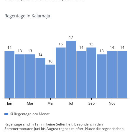
Regentage in Kalamaja
17
15
15
14
14
14
14
13
13
13
12
10
Jan
Mar
Mai
Jul
Sep
Nov
Ø Regentage pro Monat
Regentage sind in Tallinn keine Seltenheit. Besonders in den
Sommermonaten Juni bis August regnet es öfter. Nutze die regnerischen