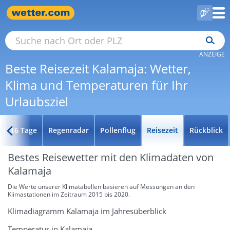
ANZEIGE
Beste Reisezeit Kalamaja: Wetter,
Klima und Temperaturen für Ihr
Urlaubsziel
16 Tage
Regenradar
Pollenflug
Reisezeit
Rückblick
Bestes Reisewetter mit den Klimadaten von
Kalamaja
Die Werte unserer Klimatabellen basieren auf Messungen an den
Klimastationen im Zeitraum 2015 bis 2020.
Klimadiagramm Kalamaja im Jahresüberblick
Temperatur in Kalamaja