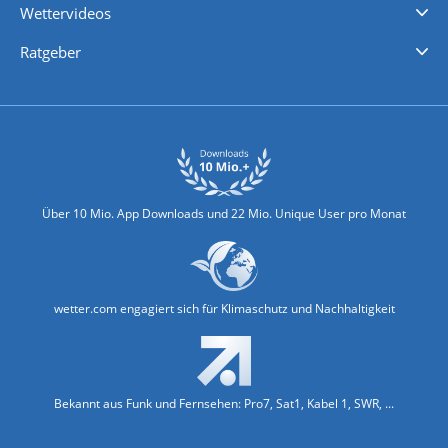
Wettervideos
Nachrichten
Deutschlandwetter
Schweizwetter
Österreichwetter
Regionalwetter
Wetter in Europa
Wetter Weltweit
Wetterlexikon
Promi-News
Ratgeber
Biowetter
Glätteindex
Reiseziel Finder
Erkältungswetter
Klima & Umwelt
Über 10 Mio. App Downloads und 22 Mio. Unique User pro Monat
wetter.com engagiert sich für Klimaschutz und Nachhaltigkeit
Bekannt aus Funk und Fernsehen: Pro7, Sat1, Kabel 1, SWR, ...