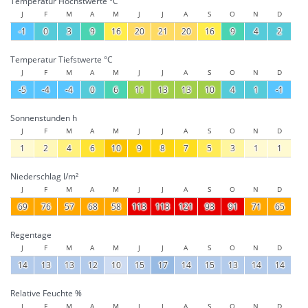
Temperatur Höchstwerte °C
J
F
M
A
M
J
J
A
S
O
N
D
-1
0
3
9
16
20
21
20
16
9
4
2
Temperatur Tiefstwerte °C
J
F
M
A
M
J
J
A
S
O
N
D
-5
-4
-4
0
6
11
13
13
10
4
1
-1
Sonnenstunden h
J
F
M
A
M
J
J
A
S
O
N
D
1
2
4
6
10
9
8
7
5
3
1
1
Niederschlag l/m²
J
F
M
A
M
J
J
A
S
O
N
D
69
76
57
68
58
113
113
121
93
91
71
65
Regentage
J
F
M
A
M
J
J
A
S
O
N
D
14
13
13
12
10
15
17
14
15
13
14
14
Relative Feuchte %
J
F
M
A
M
J
J
A
S
O
N
D