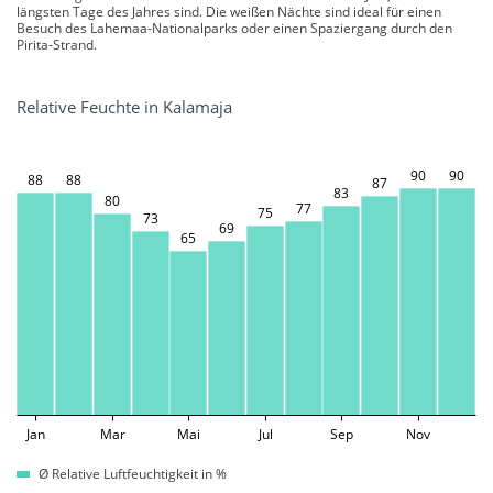
längsten Tage des Jahres sind. Die weißen Nächte sind ideal für einen
Besuch des Lahemaa-Nationalparks oder einen Spaziergang durch den
Pirita-Strand.
Relative Feuchte in Kalamaja
90
90
88
88
87
83
80
77
75
73
69
65
Jan
Mar
Mai
Jul
Sep
Nov
Ø Relative Luftfeuchtigkeit in %