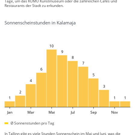
Tage, um das KUMU Kunstmuseum oder die zahlreichen Cafés und
Restaurants der Stadt zu erkunden.
Sonnenscheinstunden in Kalamaja
10
9
8
7
6
5
4
3
2
1
1
1
Jan
Mar
Mai
Jul
Sep
Nov
Ø Sonnenstunden pro Tag
In Tallinn gibt es viele Stunden Sonnenschein im Mai und Juni, was die