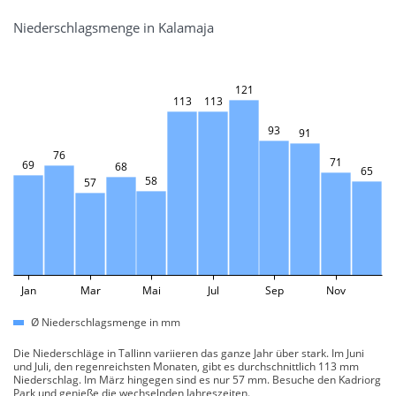
Niederschlagsmenge in Kalamaja
121
113
113
93
91
76
71
69
68
65
58
57
Jan
Mar
Mai
Jul
Sep
Nov
Ø Niederschlagsmenge in mm
Die Niederschläge in Tallinn variieren das ganze Jahr über stark. Im Juni
und Juli, den regenreichsten Monaten, gibt es durchschnittlich 113 mm
Niederschlag. Im März hingegen sind es nur 57 mm. Besuche den Kadriorg
Park und genieße die wechselnden Jahreszeiten.