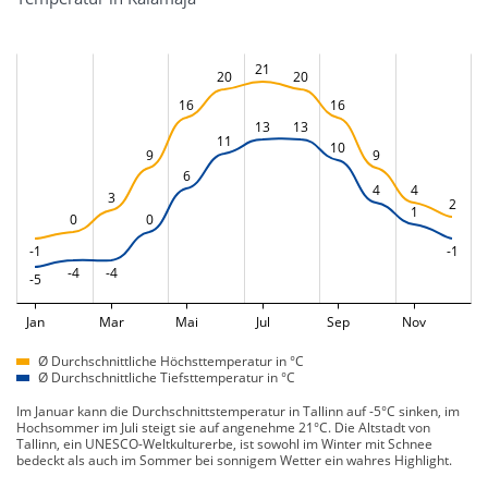
21
20
20
16
16
13
13
11
10
9
9
6
4
4
3
2
1
0
0
-1
-1
-4
-4
-5
Jan
Mar
Mai
Jul
Sep
Nov
Ø Durchschnittliche Höchsttemperatur in °C
Ø Durchschnittliche Tiefsttemperatur in °C
Im Januar kann die Durchschnittstemperatur in Tallinn auf -5°C sinken, im
Hochsommer im Juli steigt sie auf angenehme 21°C. Die Altstadt von
Tallinn, ein UNESCO-Weltkulturerbe, ist sowohl im Winter mit Schnee
bedeckt als auch im Sommer bei sonnigem Wetter ein wahres Highlight.