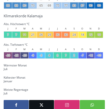
88
88
80
73
65
69
75
77
83
87
90
90
Klimarekorde Kalamaja
Abs. Höchstwert °C
J
F
M
A
M
J
J
A
S
O
N
D
7
7
11
21
26
29
30
30
24
18
12
10
Abs. Tiefstwert °C
J
F
M
A
M
J
J
A
S
O
N
D
-29
-22
-20
-9
-3
4
6
7
2
-7
-12
-10
Wärmster Monat
Juli
Kältester Monat
Januar
Meiste Regentage
Juli