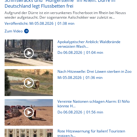
Schiffswracks und "Hungersteine" im Rhein: Dürre in
Deutschland legt Flussbetten frei
Aufgrund der Dürre ist ein versunkenes Fischerboot im Rhein bei Neuss
wieder aufgetaucht. Der sogenannte Aalschokker war zuletzt w...
Veröffentlicht: Mi 05.08.2026 | 01:38 min
Zum Video
Apokalyptischer Anblick: Waldbrände
verwüsten Wash...
Do 06.08.2026
|
01:04 min
Nach Hitzewelle: Drei Löwen sterben in Zoo
Mi 05.08.2026
|
01:36 min
Vereinte Nationen schlagen Alarm: El Niño
könnte H...
Do 06.08.2026
|
01:56 min
Rote Hitzewarnung für Italien! Touristen
trotzen h...