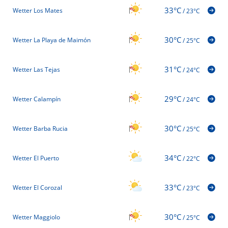
33°C
Wetter Los Mates
/
23°C
30°C
Wetter La Playa de Maimón
/
25°C
31°C
Wetter Las Tejas
/
24°C
29°C
Wetter Calampín
/
24°C
30°C
Wetter Barba Rucia
/
25°C
34°C
Wetter El Puerto
/
22°C
33°C
Wetter El Corozal
/
23°C
30°C
Wetter Maggiolo
/
25°C