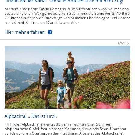
Urlaub an der Adria - schnelle Anreise auch mit dem Zug!
Mit dem Auto ist die Emilia Romagna in wenigen Stunden von Deutschland
aus zu erreichen. Wer gerne autofrei reist, nimmt die Bahn: Von 2. April bis
3. Oktober 2026 fahren Direktzüge von München über Bologna und Cesena
nach Rimini, Riccione und Cattolica ans Meer.
Hier mehr erfahren
ANZEIGE
Alpbachtal… Das ist Tirol.
Im Tiroler Alpbachtal erwartet dich ein erlebnisreicher Sommer:
Majestätische Gipfel, faszinierende Klammen, funkelnde Seen. Umrahmt
von den grünen Grasbergen der Kitzbüheler Alpen ist das Alpbachtal ein