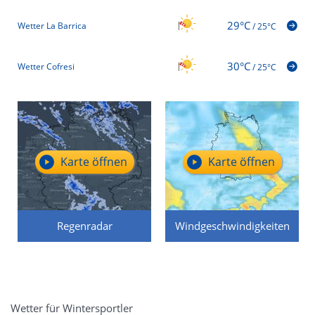
29°C
Wetter La Barrica
/
25°C
30°C
Wetter Cofresi
/
25°C
Karte öffnen
Karte öffnen
Regenradar
Windgeschwindigkeiten
Wetter für Wintersportler