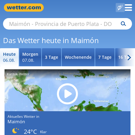
Das Wetter heute in Maimón
Heute
Morgen
3 Tage
Wochenende
7 Tage
16 Tage
06.08.
07.08.
Karibik-Wetter
Aktuelles Wetter in
Maimón
24°C
Klar