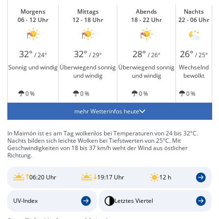
Morgens
Mittags
Abends
Nachts
06 - 12 Uhr
12 - 18 Uhr
18 - 22 Uhr
22 - 06 Uhr
32°
32°
28°
26°
/ 24°
/ 29°
/ 26°
/ 25°
Sonnig und windig
Überwiegend sonnig
Überwiegend sonnig
Wechselnd
und windig
und windig
bewölkt
0 %
0 %
0 %
0 %
mehr Wetterinfos heute
In Maimón ist es am Tag wolkenlos bei Temperaturen von 24 bis 32°C.
Nachts bilden sich leichte Wolken bei Tiefstwerten von 25°C. Mit
Geschwindigkeiten von 18 bis 37 km/h weht der Wind aus östlicher
Richtung.
06:20 Uhr
19:17 Uhr
12 h
UV-Index
Letztes Viertel