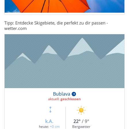
Tipp: Entdecke Skigebiete, die perfekt zu dir passen -
wetter.com
Bublava
aktuell:
geschlossen
k.A.
22°
/ 9°
heute:
+0 cm
Bergwetter