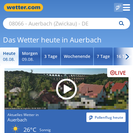
Das Wetter heute in Auerbach
Heute
Morgen
3 Tage
Wochenende
7 Tage
16 Tage
08.08.
09.08.
LIVE
Aktuelles Wetter in
Pollenflug heute
Auerbach
26°C
Sonnig