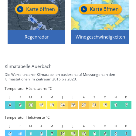
Karte öffnen
Karte öffnen
Regenradar
Windgeschwindigkeiten
Klimatabelle Auerbach
Die Werte unserer Klimatabellen basieren auf Messungen an den
Klimastationen im Zeitraum 2015 bis 2020.
Temperatur Höchstwerte °C
J
F
M
A
M
J
J
A
S
O
N
D
4
6
10
16
19
24
26
27
21
15
9
7
Temperatur Tiefstwerte °C
J
F
M
A
M
J
J
A
S
O
N
D
-2
-1
1
3
7
12
13
13
9
6
2
1