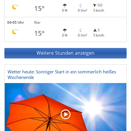
SO
15°
0 %
0 l/m²
5 km/h
04-05 Uhr
Klar
S
15°
0 %
0 l/m²
5 km/h
Weitere Stunden anzeigen
Wetter heute: Sonniger Start in ein sommerlich heißes
Wochenende