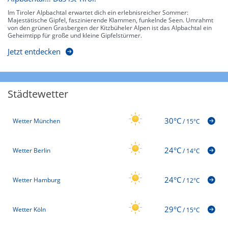
Im Tiroler Alpbachtal erwartet dich ein erlebnisreicher Sommer:
Majestätische Gipfel, faszinierende Klammen, funkelnde Seen. Umrahmt
von den grünen Grasbergen der Kitzbüheler Alpen ist das Alpbachtal ein
Geheimtipp für große und kleine Gipfelstürmer.
Jetzt entdecken
Städtewetter
30°C
Wetter München
/
15°C
24°C
Wetter Berlin
/
14°C
24°C
Wetter Hamburg
/
12°C
29°C
Wetter Köln
/
15°C