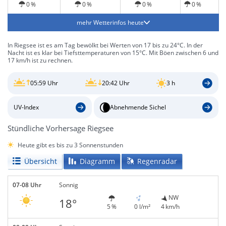
0 %
0 %
0 %
0 %
mehr Wetterinfos heute
In Riegsee ist es am Tag bewölkt bei Werten von 17 bis zu 24°C. In der
Nacht ist es klar bei Tiefsttemperaturen von 15°C. Mit Böen zwischen 6 und
17 km/h ist zu rechnen.
05:59 Uhr
20:42 Uhr
3 h
UV-Index
Abnehmende Sichel
Stündliche Vorhersage Riegsee
Heute gibt es bis zu 3 Sonnenstunden
Übersicht
Diagramm
Regenradar
07-08 Uhr
Sonnig
NW
18°
5 %
0 l/m²
4 km/h