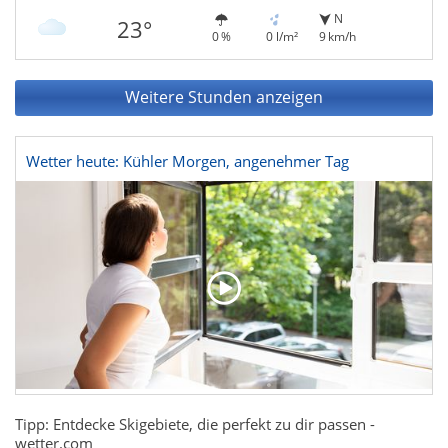
N
23°
0 %
0 l/m²
9 km/h
Weitere Stunden anzeigen
Wetter heute: Kühler Morgen, angenehmer Tag
Tipp: Entdecke Skigebiete, die perfekt zu dir passen -
wetter.com