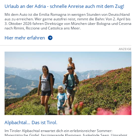
Urlaub an der Adria - schnelle Anreise auch mit dem Zug!
Mit dem Auto ist die Emilia Romagna in wenigen Stunden von Deutschland
aus zu erreichen. Wer gerne autofrei reist, nimmt die Bahn: Von 2. April bis
3. Oktober 2026 fahren Direktzüge von München über Bologna und Cesena
nach Rimini, Riccione und Cattolica ans Meer.
Hier mehr erfahren
ANZEIGE
Alpbachtal… Das ist Tirol.
Im Tiroler Alpbachtal erwartet dich ein erlebnisreicher Sommer:
Majestätische Gipfel, faszinierende Klammen, funkelnde Seen. Umrahmt