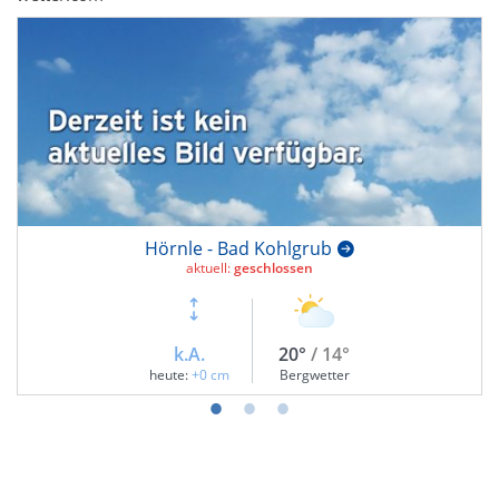
Hörnle - Bad Kohlgrub
aktuell:
geschlossen
k.A.
20°
/ 14°
heute:
+0 cm
Bergwetter