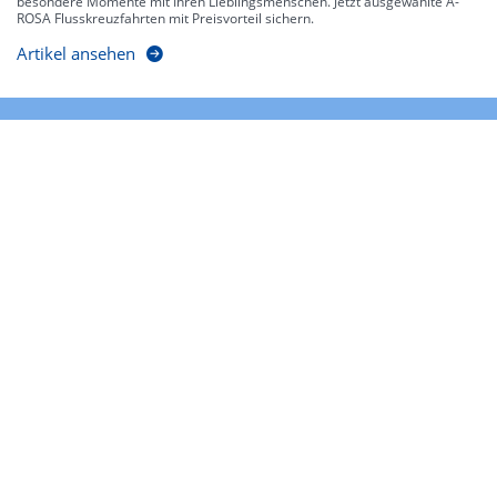
besondere Momente mit Ihren Lieblingsmenschen. Jetzt ausgewählte A-
ROSA Flusskreuzfahrten mit Preisvorteil sichern.
Artikel ansehen