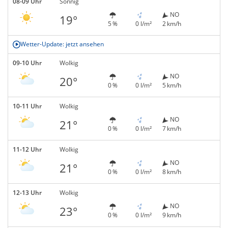
08-09 Uhr
Sonnig
NO
19°
5 %
0 l/m²
2 km/h
Wetter-Update: jetzt ansehen
09-10 Uhr
Wolkig
NO
20°
0 %
0 l/m²
5 km/h
10-11 Uhr
Wolkig
NO
21°
0 %
0 l/m²
7 km/h
11-12 Uhr
Wolkig
NO
21°
0 %
0 l/m²
8 km/h
12-13 Uhr
Wolkig
NO
23°
0 %
0 l/m²
9 km/h