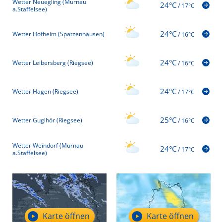
Wetter Neuegling (Murnau
24°C
/
17°C
a.Staffelsee)
24°C
Wetter Hofheim (Spatzenhausen)
/
16°C
24°C
Wetter Leibersberg (Riegsee)
/
16°C
24°C
Wetter Hagen (Riegsee)
/
17°C
25°C
Wetter Guglhör (Riegsee)
/
16°C
Wetter Weindorf (Murnau
24°C
/
17°C
a.Staffelsee)
Karte öffnen
Karte öffnen