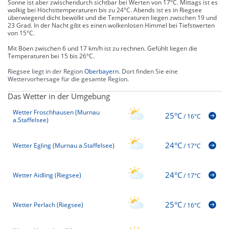
Sonne ist aber zwischendurch sichtbar bei Werten von 17°C. Mittags ist es
wolkig bei Höchsttemperaturen bis zu 24°C. Abends ist es in Riegsee
überwiegend dicht bewölkt und die Temperaturen liegen zwischen 19 und
23 Grad. In der Nacht gibt es einen wolkenlosen Himmel bei Tiefstwerten
von 15°C.
Mit Böen zwischen 6 und 17 km/h ist zu rechnen. Gefühlt liegen die
Temperaturen bei 15 bis 26°C.
Riegsee liegt in der Region
Oberbayern
. Dort finden Sie eine
Wettervorhersage für die gesamte Region.
Das Wetter in der Umgebung
Wetter Froschhausen (Murnau
25°C
/
16°C
a.Staffelsee)
24°C
Wetter Egling (Murnau a.Staffelsee)
/
17°C
24°C
Wetter Aidling (Riegsee)
/
17°C
25°C
Wetter Perlach (Riegsee)
/
16°C