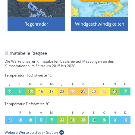
Regenradar
Windgeschwindigkeiten
Klimatabelle Riegsee
Die Werte unserer Klimatabellen basieren auf Messungen an den
Klimastationen im Zeitraum 2015 bis 2020.
Temperatur Höchstwerte °C
J
F
M
A
M
J
J
A
S
O
N
D
5
7
10
16
18
23
25
25
20
15
10
7
Temperatur Tiefstwerte °C
J
F
M
A
M
J
J
A
S
O
N
D
-4
-3
0
3
7
11
13
13
8
5
1
-2
Weitere Werte zu dieser Station