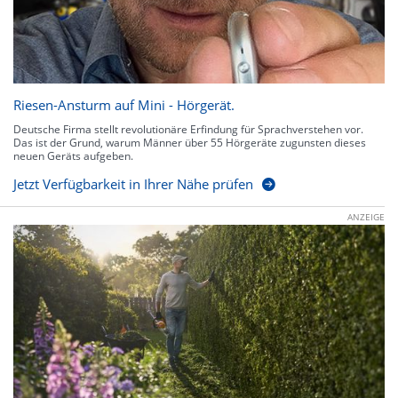
Riesen-Ansturm auf Mini - Hörgerät.
Deutsche Firma stellt revolutionäre Erfindung für Sprachverstehen vor.
Das ist der Grund, warum Männer über 55 Hörgeräte zugunsten dieses
neuen Geräts aufgeben.
Jetzt Verfügbarkeit in Ihrer Nähe prüfen
ANZEIGE