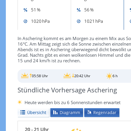
51 %
56 %
1020 hPa
1021 hPa
In Aschering kommt es am Morgen zu einem Mix aus Son
16°C. Am Mittag zeigt sich die Sonne zwischen einzelne
Abends ist es in Aschering überwiegend dicht bewölkt 
Grad. Nachts gibt es einen wolkenlosen Himmel und die 
15 und 24 km/h ist zu rechnen.
05:58 Uhr
20:42 Uhr
6 h
Stündliche Vorhersage Aschering
Heute werden bis zu 6 Sonnenstunden erwartet
Übersicht
Diagramm
Regenradar
20 - 21 Uhr