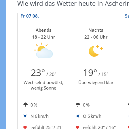
Wie wird das Wetter heute in Ascheri
Fr
S
07.08.
Abends
Nachts
18 - 22 Uhr
22 - 06 Uhr
23°
19°
/ 20°
/ 15°
Wechselnd bewölkt,
Überwiegend klar
wenig Sonne
0 %
0 %
N
6 km/h
O
5 km/h
gefühlt
25° / 21°
gefühlt
20° / 16°