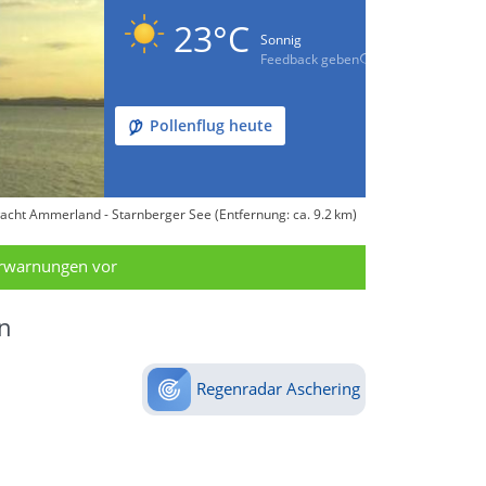
23°C
Sonnig
Feedback geben
Pollenflug heute
cht Ammerland - Starnberger See (Entfernung: ca. 9.2 km)
erwarnungen vor
n
Regenradar Aschering