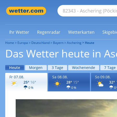
Ihr Wetter
Regenradar
Wetterkarten
Skigebi
Home
Europa
Deutschland
Bayern
Aschering
Heute
Das Wetter heute in As
Heute
Morgen
3 Tage
Wochenende
7 Tage
Fr 07.08.
Sa 08.08.
So 09.08.
25°
16°
28°
15°
32°
0 %
0 %
0