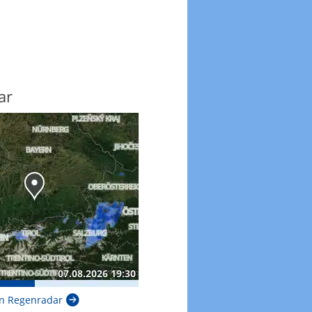
ar
n Regenradar