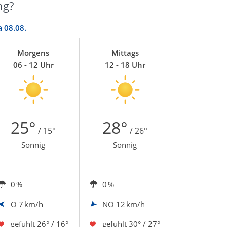
ng?
a
08.08.
Morgens
Mittags
06 - 12 Uhr
12 - 18 Uhr
25°
28°
/ 15°
/ 26°
Sonnig
Sonnig
0 %
0 %
O
7 km/h
NO
12 km/h
gefühlt
26° / 16°
gefühlt
30° / 27°