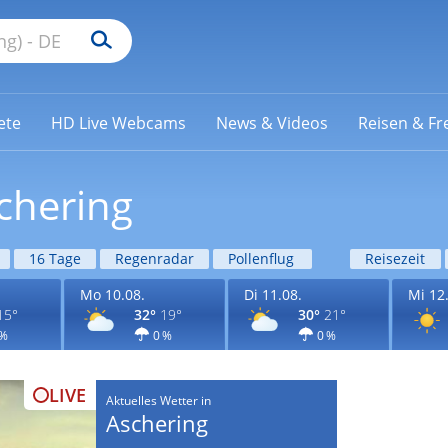
ete
HD Live Webcams
News & Videos
Reisen & Fre
chering
16 Tage
Regenradar
Pollenflug
Reisezeit
Mo 10.08.
Di 11.08.
Mi 12
15°
32°
19°
30°
21°
 %
0 %
0 %
LIVE
Aktuelles Wetter in
Aschering