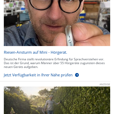
Riesen-Ansturm auf Mini - Hörgerät.
Deutsche Firma stellt revolutionäre Erfindung für Sprachverstehen vor.
Das ist der Grund, warum Männer über 55 Hörgeräte zugunsten dieses
neuen Geräts aufgeben.
Jetzt Verfügbarkeit in Ihrer Nähe prüfen
ANZEIGE