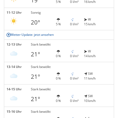
5 %
0 l/m²
16 km/h
11-12 Uhr
Sonnig
W
20°
5 %
0 l/m²
15 km/h
Wetter-Update: jetzt ansehen
12-13 Uhr
Stark bewölkt
W
21°
0 %
0 l/m²
14 km/h
13-14 Uhr
Stark bewölkt
SW
21°
0 %
0 l/m²
11 km/h
14-15 Uhr
Stark bewölkt
SW
21°
0 %
0 l/m²
10 km/h
15-16 Uhr
Stark bewölkt