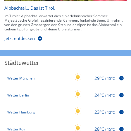
Alpbachtal… Das ist Tirol.
Im Tiroler Alpbachtal erwartet dich ein erlebnisreicher Sommer:
Majestätische Gipfel, faszinierende Klammen, funkelnde Seen. Umrahmt
von den grünen Grasbergen der Kitzbüheler Alpen ist das Alpbachtal ein
Geheimtipp für große und kleine Gipfelstürmer.
Jetzt entdecken
Städtewetter
29°C
Wetter München
/
15°C
24°C
Wetter Berlin
/
14°C
23°C
Wetter Hamburg
/
12°C
28°C
Wetter Köln
/
15°C