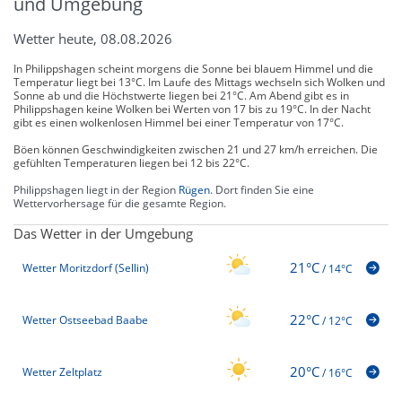
und Umgebung
Wetter heute, 08.08.2026
In Philippshagen scheint morgens die Sonne bei blauem Himmel und die
Temperatur liegt bei 13°C. Im Laufe des Mittags wechseln sich Wolken und
Sonne ab und die Höchstwerte liegen bei 21°C. Am Abend gibt es in
Philippshagen keine Wolken bei Werten von 17 bis zu 19°C. In der Nacht
gibt es einen wolkenlosen Himmel bei einer Temperatur von 17°C.
Böen können Geschwindigkeiten zwischen 21 und 27 km/h erreichen. Die
gefühlten Temperaturen liegen bei 12 bis 22°C.
Philippshagen liegt in der Region
Rügen
. Dort finden Sie eine
Wettervorhersage für die gesamte Region.
Das Wetter in der Umgebung
21°C
Wetter Moritzdorf (Sellin)
/
14°C
22°C
Wetter Ostseebad Baabe
/
12°C
20°C
Wetter Zeltplatz
/
16°C