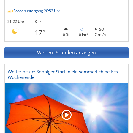
Sonnenuntergang 20:52 Uhr
21-22 Uhr
Klar
SO
17°
0 %
0 l/m²
7 km/h
Weitere Stunden anzeigen
Wetter heute: Sonniger Start in ein sommerlich heißes
Wochenende