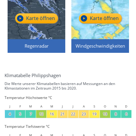
Karte öffnen
Karte öffnen
Regenradar
Windgeschwindigkeiten
Klimatabelle Philippshagen
Die Werte unserer Klimatabellen basieren auf Messungen an den
Klimastationen im Zeitraum 2015 bis 2020.
Temperatur Höchstwerte °C
J
F
M
A
M
J
J
A
S
O
N
D
4
5
7
12
16
21
22
23
19
13
8
6
Temperatur Tiefstwerte °C
J
F
M
A
M
J
J
A
S
O
N
D