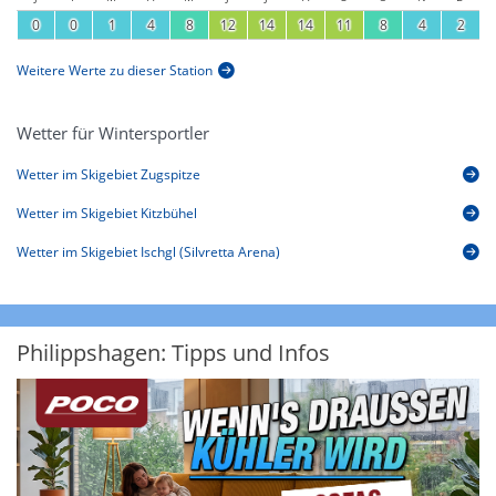
0
0
1
4
8
12
14
14
11
8
4
2
Weitere Werte zu dieser Station
Wetter für Wintersportler
Wetter im Skigebiet Zugspitze
Wetter im Skigebiet Kitzbühel
Wetter im Skigebiet Ischgl (Silvretta Arena)
Philippshagen: Tipps und Infos