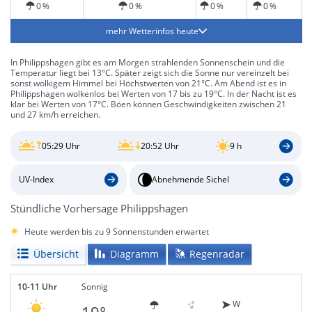
0 %
0 %
0 %
0 %
mehr Wetterinfos heute
In Philippshagen gibt es am Morgen strahlenden Sonnenschein und die
Temperatur liegt bei 13°C. Später zeigt sich die Sonne nur vereinzelt bei
sonst wolkigem Himmel bei Höchstwerten von 21°C. Am Abend ist es in
Philippshagen wolkenlos bei Werten von 17 bis zu 19°C. In der Nacht ist es
klar bei Werten von 17°C. Böen können Geschwindigkeiten zwischen 21
und 27 km/h erreichen.
05:29 Uhr
20:52 Uhr
9 h
UV-Index
Abnehmende Sichel
Stündliche Vorhersage Philippshagen
Heute werden bis zu 9 Sonnenstunden erwartet
Übersicht
Diagramm
Regenradar
10-11 Uhr
Sonnig
W
19°