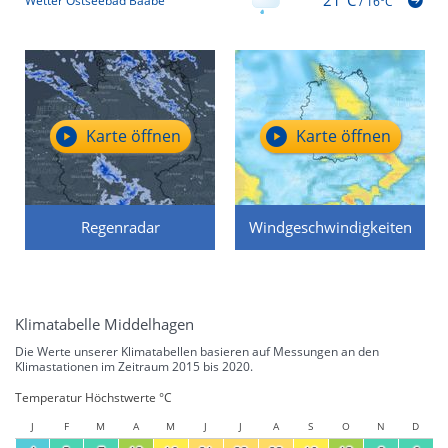
21°C
Wetter Ostseebad Baabe
/
16°C
Karte öffnen
Karte öffnen
Regenradar
Windgeschwindigkeiten
Klimatabelle Middelhagen
Die Werte unserer Klimatabellen basieren auf Messungen an den
Klimastationen im Zeitraum 2015 bis 2020.
Temperatur Höchstwerte °C
J
F
M
A
M
J
J
A
S
O
N
D