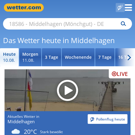
Das Wetter heute in Middelhagen
Heute
Morgen
3 Tage
Wochenende
7 Tage
16 Tage
10.08.
11.08.
LIVE
Aktuelles Wetter in
Pollenflug heute
Middelhagen
20°C
Stark bewölkt