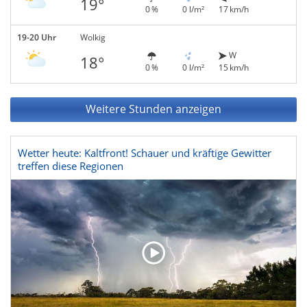
19°
0 %
0 l/m²
17 km/h
19-20 Uhr
Wolkig
W
18°
0 %
0 l/m²
15 km/h
Weitere Stunden anzeigen
Wetter heute: Kaltfront! Schauer und kräftige Gewitter
treffen diese Regionen