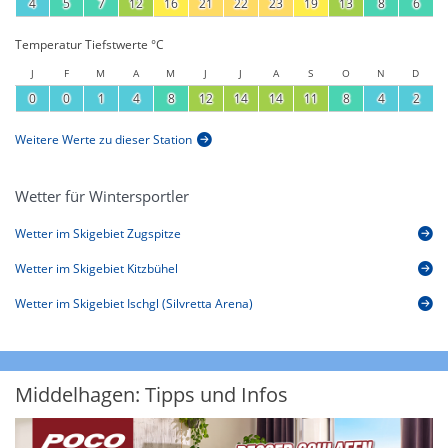
4
5
7
12
16
21
22
23
19
13
8
6
Temperatur Tiefstwerte °C
J
F
M
A
M
J
J
A
S
O
N
D
0
0
1
4
8
12
14
14
11
8
4
2
Weitere Werte zu dieser Station
Wetter für Wintersportler
Wetter im Skigebiet Zugspitze
Wetter im Skigebiet Kitzbühel
Wetter im Skigebiet Ischgl (Silvretta Arena)
Middelhagen: Tipps und Infos