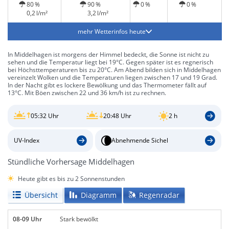
80 %
90 %
0 %
0 %
0,2 l/m²
3,2 l/m²
mehr Wetterinfos heute
In Middelhagen ist morgens der Himmel bedeckt, die Sonne ist nicht zu
sehen und die Temperatur liegt bei 19°C. Gegen später ist es regnerisch
bei Höchsttemperaturen bis zu 20°C. Am Abend bilden sich in Middelhagen
vereinzelt Wolken und die Temperaturen liegen zwischen 17 und 19 Grad.
In der Nacht gibt es lockere Bewölkung und das Thermometer fällt auf
13°C. Mit Böen zwischen 22 und 36 km/h ist zu rechnen.
05:32 Uhr
20:48 Uhr
2 h
UV-Index
Abnehmende Sichel
Stündliche Vorhersage Middelhagen
Heute gibt es bis zu 2 Sonnenstunden
Übersicht
Diagramm
Regenradar
08-09 Uhr
Stark bewölkt