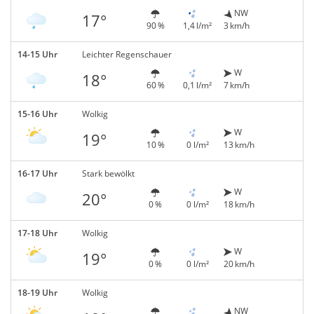
NW
17°
90 %
1,4 l/m²
3 km/h
14-15 Uhr
Leichter Regenschauer
W
18°
60 %
0,1 l/m²
7 km/h
15-16 Uhr
Wolkig
W
19°
10 %
0 l/m²
13 km/h
16-17 Uhr
Stark bewölkt
W
20°
0 %
0 l/m²
18 km/h
17-18 Uhr
Wolkig
W
19°
0 %
0 l/m²
20 km/h
18-19 Uhr
Wolkig
NW