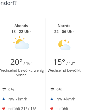
endorf?
Abends
Nachts
18 - 22 Uhr
22 - 06 Uhr
20°
15°
/ 16°
/ 12°
Wechselnd bewölkt, wenig
Wechselnd bewölkt
Sonne
0 %
0 %
NW
7 km/h
NW
4 km/h
gefühlt
21° / 16°
gefühlt