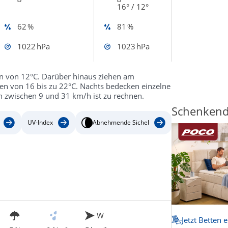
16° / 12°
62 %
81 %
1022 hPa
1023 hPa
en von 12°C. Darüber hinaus ziehen am
n von 16 bis zu 22°C. Nachts bedecken einzelne
 zwischen 9 und 31 km/h ist zu rechnen.
Schenkendo
UV-Index
Abnehmende Sichel
W
Jetzt Betten 