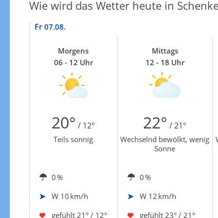
Wie wird das Wetter heute in Schenk
Fr
07.08.
Morgens
Mittags
06 - 12 Uhr
12 - 18 Uhr
20°
22°
/ 12°
/ 21°
Teils sonnig
Wechselnd bewölkt, wenig
Sonne
0 %
0 %
W
10 km/h
W
12 km/h
gefühlt
21° / 12°
gefühlt
23° / 21°