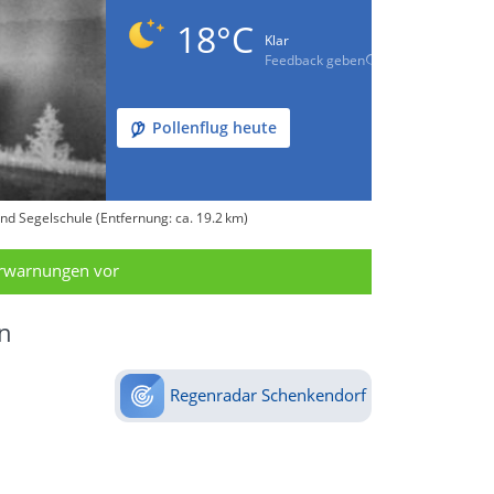
18°C
Klar
Feedback geben
Pollenflug heute
nd Segelschule (Entfernung: ca. 19.2 km)
erwarnungen vor
n
Regenradar Schenkendorf