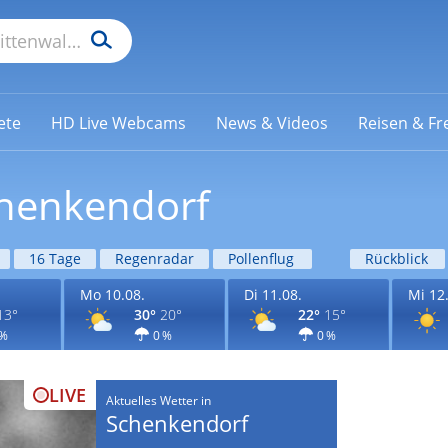
ete
HD Live Webcams
News & Videos
Reisen & Fre
chenkendorf
16 Tage
Regenradar
Pollenflug
Rückblick
Mo 10.08.
Di 11.08.
Mi 12
13°
30°
20°
22°
15°
 %
0 %
0 %
LIVE
Aktuelles Wetter in
Schenkendorf