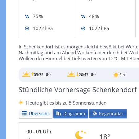
75 %
48 %
1022 hPa
1022 hPa
In Schenkendorf ist es morgens leicht bewölkt bei Wert
Nachmittag und am Abend Wolkenfelder durch bei Werte
Wolken den Himmel bei Tiefstwerten von 12°C. Mit Böen
05:35 Uhr
20:47 Uhr
5 h
Stündliche Vorhersage Schenkendorf
Heute gibt es bis zu 5 Sonnenstunden
Übersicht
Diagramm
Regenradar
00 - 01 Uhr
18°