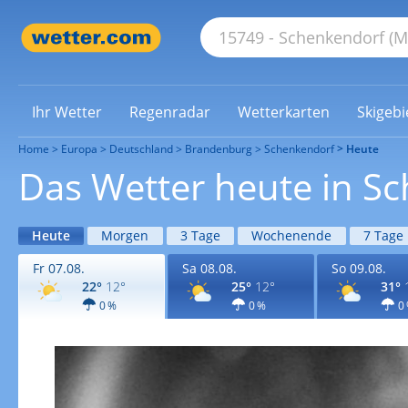
Ihr Wetter
Regenradar
Wetterkarten
Skigebi
Home
Europa
Deutschland
Brandenburg
Schenkendorf
Heute
Das Wetter heute in S
Heute
Morgen
3 Tage
Wochenende
7 Tage
Fr 07.08.
Sa 08.08.
So 09.08.
22°
12°
25°
12°
31°
0 %
0 %
0