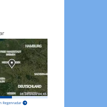
ar
n Regenradar