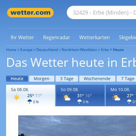
Ihr Wetter
Regenradar
Wetterkarten
Skigebi
Home
Europa
Deutschland
Nordrhein-Westfalen
Erbe
Heute
Das Wetter heute in Er
Heute
Morgen
3 Tage
Wochenende
7 Tage
Sa 08.08.
So 09.08.
Mo 10.08.
25°
11°
31°
16°
27°
0 %
0 %
0