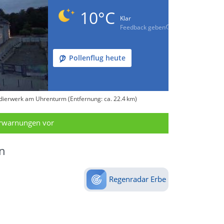
10°C
Klar
Feedback geben
Pollenflug heute
adierwerk am Uhrenturm (Entfernung: ca. 22.4 km)
erwarnungen vor
n
Regenradar Erbe