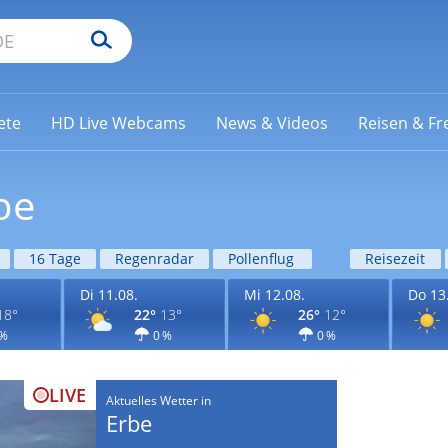
ete
HD Live Webcams
News & Videos
Reisen & Fre
be
16 Tage
Regenradar
Pollenflug
Reisezeit
Di 11.08.
Mi 12.08.
Do 13
18°
22°
13°
26°
12°
 %
0 %
0 %
LIVE
Aktuelles Wetter in
Erbe