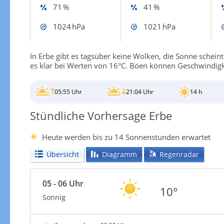
71 %
41 %
1024 hPa
1021 hPa
In Erbe gibt es tagsüber keine Wolken, die Sonne scheint
es klar bei Werten von 16°C. Böen können Geschwindigk
05:55 Uhr
21:04 Uhr
14 h
Stündliche Vorhersage Erbe
Heute werden bis zu 14 Sonnenstunden erwartet
Übersicht
Diagramm
Regenradar
05 - 06 Uhr
10°
Sonnig