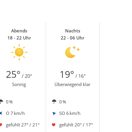
Abends
Nachts
18 - 22 Uhr
22 - 06 Uhr
25°
19°
/ 20°
/ 16°
Sonnig
Überwiegend klar
0 %
0 %
O
7 km/h
SO
6 km/h
gefühlt
27° / 21°
gefühlt
20° / 17°