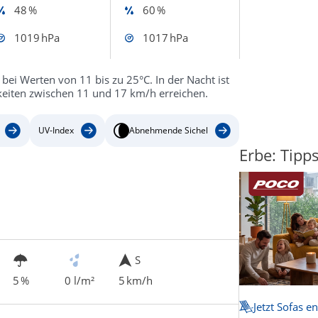
48 %
60 %
1019 hPa
1017 hPa
 bei Werten von 11 bis zu 25°C. In der Nacht ist
eiten zwischen 11 und 17 km/h erreichen.
UV-Index
Abnehmende Sichel
Erbe: Tipp
S
5 %
0 l/m²
5 km/h
Jetzt Sofas e