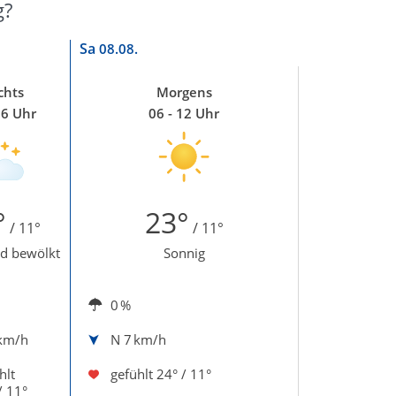
g?
Sa
08.08.
chts
Morgens
06 Uhr
06 - 12 Uhr
°
23°
/ 11°
/ 11°
d bewölkt
Sonnig
0 %
km/h
N
7 km/h
hlt
gefühlt
24° / 11°
/ 11°