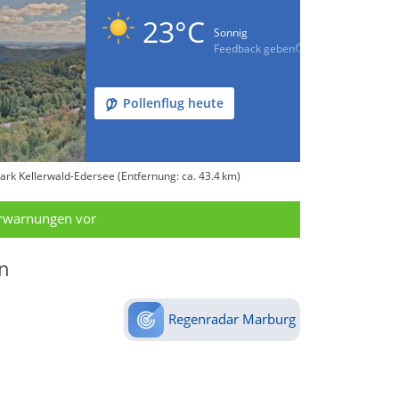
23°C
Sonnig
Feedback geben
Pollenflug heute
ark Kellerwald-Edersee (Entfernung: ca. 43.4 km)
erwarnungen vor
n
Regenradar Marburg