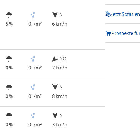
Jetzt Sofas e
N
5 %
0 l/m²
6 km/h
Prospekte fü
NO
0 %
0 l/m²
7 km/h
N
0 %
0 l/m²
8 km/h
N
0 %
0 l/m²
3 km/h