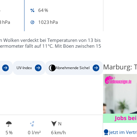
%
64 %
3 hPa
1023 hPa
n Wolken verdeckt bei Temperaturen von 13 bis
hermometer fällt auf 11°C. Mit Böen zwischen 15
Marburg: T
UV-Index
Abnehmende Sichel
N
Jetzt im Vert
5 %
0 l/m²
6 km/h