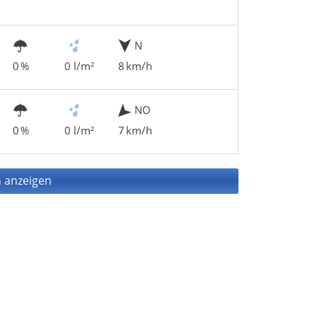
N
0 %
0 l/m²
8 km/h
NO
0 %
0 l/m²
7 km/h
 anzeigen