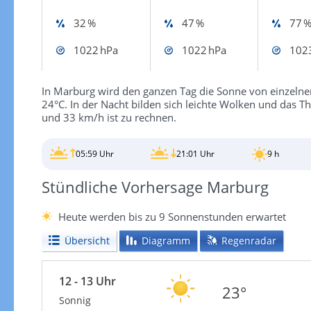
32 %
47 %
77 
1022 hPa
1022 hPa
102
In Marburg wird den ganzen Tag die Sonne von einzelne
24°C. In der Nacht bilden sich leichte Wolken und das T
und 33 km/h ist zu rechnen.
05:59 Uhr
21:01 Uhr
9 h
Stündliche Vorhersage Marburg
Heute werden bis zu 9 Sonnenstunden erwartet
Übersicht
Diagramm
Regenradar
12 - 13 Uhr
23°
Sonnig