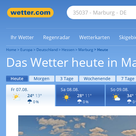
Ihr Wetter
Regenradar
Wetterkarten
Skigebi
Home
Europa
Deutschland
Hessen
Marburg
Heute
Das Wetter heute in M
Heute
Morgen
3 Tage
Wochenende
7 Tage
Fr 07.08.
Sa 08.08.
So 09.08.
24°
13°
28°
11°
34°
0 %
0 %
0