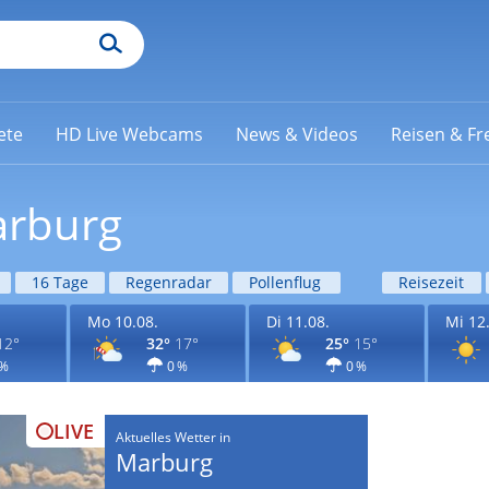
ete
HD Live Webcams
News & Videos
Reisen & Fre
arburg
16 Tage
Regenradar
Pollenflug
Reisezeit
Mo 10.08.
Di 11.08.
Mi 12
12°
32°
17°
25°
15°
 %
0 %
0 %
LIVE
Aktuelles Wetter in
Marburg