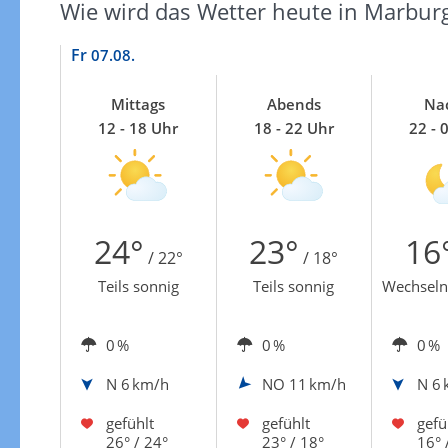
Wie wird das Wetter heute in Marbur
Fr
07.08.
Mittags
Abends
Na
12 - 18 Uhr
18 - 22 Uhr
22 - 
24°
23°
16
/ 22°
/ 18°
Teils sonnig
Teils sonnig
Wechseln
0 %
0 %
0 %
N
6 km/h
NO
11 km/h
N
6 
gefühlt
gefühlt
gefü
26° / 24°
23° / 18°
16° 