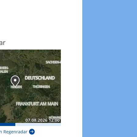
ar
n Regenradar