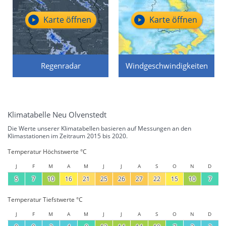
Karte öffnen
Karte öffnen
Regenradar
Windgeschwindigkeiten
Klimatabelle Neu Olvenstedt
Die Werte unserer Klimatabellen basieren auf Messungen an den
Klimastationen im Zeitraum 2015 bis 2020.
Temperatur Höchstwerte °C
J
F
M
A
M
J
J
A
S
O
N
D
5
7
10
16
21
25
26
27
22
15
10
7
Temperatur Tiefstwerte °C
J
F
M
A
M
J
J
A
S
O
N
D