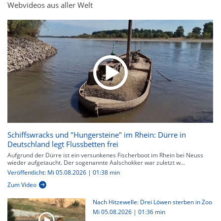
Webvideos aus aller Welt
Schiffswracks und "Hungersteine" im Rhein: Dürre in
Deutschland legt Flussbetten frei
Aufgrund der Dürre ist ein versunkenes Fischerboot im Rhein bei Neuss
wieder aufgetaucht. Der sogenannte Aalschokker war zuletzt w...
Veröffentlicht: Mi 05.08.2026 | 01:38 min
Zum Video
Nach Hitzewelle: Drei Löwen sterben in Zoo
Mi 05.08.2026
|
01:36 min