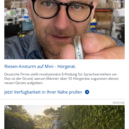
Riesen-Ansturm auf Mini - Hörgerät.
Deutsche Firma stellt revolutionäre Erfindung für Sprachverstehen vor.
Das ist der Grund, warum Männer über 55 Hörgeräte zugunsten dieses
neuen Geräts aufgeben.
Jetzt Verfügbarkeit in Ihrer Nähe prüfen
ANZEIGE