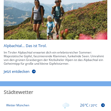
Alpbachtal… Das ist Tirol.
Im Tiroler Alpbachtal erwartet dich ein erlebnisreicher Sommer:
Majestätische Gipfel, faszinierende Klammen, funkelnde Seen. Umrahmt
von den grünen Grasbergen der Kitzbüheler Alpen ist das Alpbachtal ein
Geheimtipp für große und kleine Gipfelstürmer.
Jetzt entdecken
Städtewetter
26°C
Wetter München
/
20°C