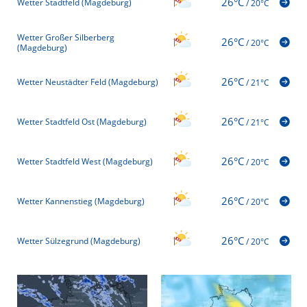
26°C
Wetter Stadtfeld (Magdeburg)
/
20°C
Wetter Großer Silberberg
26°C
/
20°C
(Magdeburg)
26°C
Wetter Neustädter Feld (Magdeburg)
/
21°C
26°C
Wetter Stadtfeld Ost (Magdeburg)
/
21°C
26°C
Wetter Stadtfeld West (Magdeburg)
/
20°C
26°C
Wetter Kannenstieg (Magdeburg)
/
20°C
26°C
Wetter Sülzegrund (Magdeburg)
/
20°C