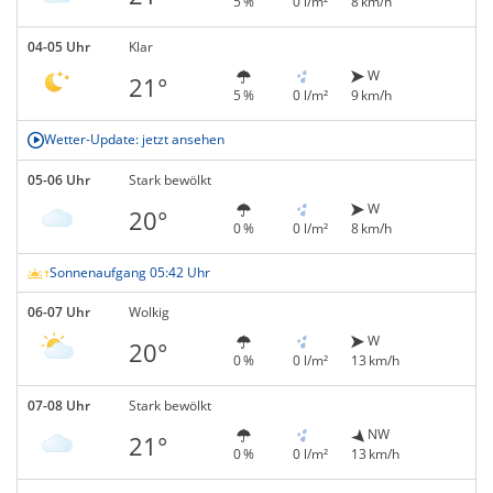
5 %
0 l/m²
8 km/h
04-05 Uhr
Klar
W
21°
5 %
0 l/m²
9 km/h
Wetter-Update: jetzt ansehen
05-06 Uhr
Stark bewölkt
W
20°
0 %
0 l/m²
8 km/h
Sonnenaufgang 05:42 Uhr
06-07 Uhr
Wolkig
W
20°
0 %
0 l/m²
13 km/h
07-08 Uhr
Stark bewölkt
NW
21°
0 %
0 l/m²
13 km/h