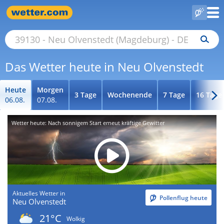
Das Wetter heute in Neu Olvenstedt
Heute
Morgen
3 Tage
Wochenende
7 Tage
16 Tage
06.08.
07.08.
Wetter heute: Nach sonnigem Start erneut kräftige Gewitter
Aktuelles Wetter in
Pollenflug heute
Neu Olvenstedt
21°C
Wolkig