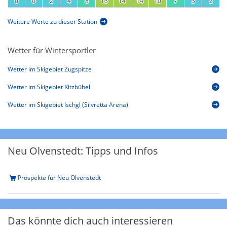
0
0
2
4
8
13
14
14
10
7
3
2
Weitere Werte zu dieser Station
Wetter für Wintersportler
Wetter im Skigebiet Zugspitze
Wetter im Skigebiet Kitzbühel
Wetter im Skigebiet Ischgl (Silvretta Arena)
Neu Olvenstedt: Tipps und Infos
Prospekte für Neu Olvenstedt
Das könnte dich auch interessieren