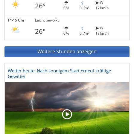
W
26°
0 %
0 l/m²
17 km/h
14-15 Uhr
Leicht bewölkt
W
26°
0 %
0 l/m²
18 km/h
Weitere Stunden anzeigen
Wetter heute: Nach sonnigem Start erneut kräftige
Gewitter