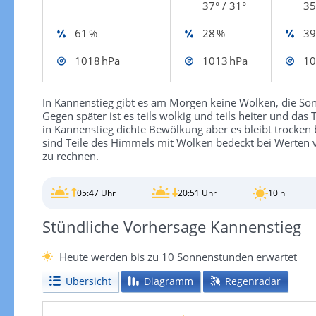
37° / 31°
35
61 %
28 %
39
1018 hPa
1013 hPa
10
In Kannenstieg gibt es am Morgen keine Wolken, die Son
Gegen später ist es teils wolkig und teils heiter und da
in Kannenstieg dichte Bewölkung aber es bleibt trocken 
sind Teile des Himmels mit Wolken bedeckt bei Werten 
zu rechnen.
05:47 Uhr
20:51 Uhr
10 h
Stündliche Vorhersage Kannenstieg
Heute werden bis zu 10 Sonnenstunden erwartet
Übersicht
Diagramm
Regenradar