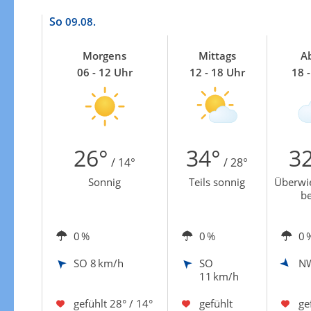
So
09.08.
Morgens
Mittags
A
06 - 12 Uhr
12 - 18 Uhr
18 
26°
34°
3
/ 14°
/ 28°
Sonnig
Teils sonnig
Überwi
b
0 %
0 %
0 
SO
8 km/h
SO
N
11 km/h
gefühlt
28° / 14°
gefühlt
ge