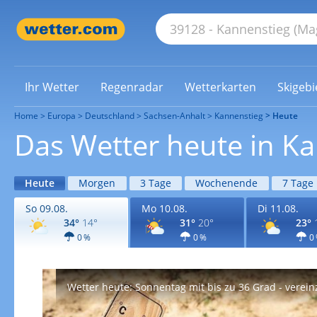
Ihr Wetter
Regenradar
Wetterkarten
Skigebi
Home
Europa
Deutschland
Sachsen-Anhalt
Kannenstieg
Heute
Das Wetter heute in K
Heute
Morgen
3 Tage
Wochenende
7 Tage
So 09.08.
Mo 10.08.
Di 11.08.
34°
14°
31°
20°
23°
0 %
0 %
0