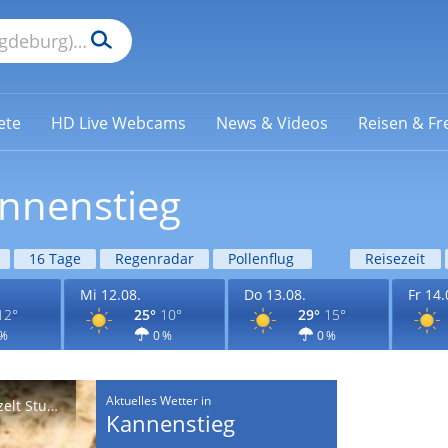
ete
HD Live Webcams
News & Videos
Reisen & Fre
annenstieg
16 Tage
Regenradar
Pollenflug
Reisezeit
Mi 12.08.
Do 13.08.
Fr 14.
12°
25°
10°
29°
15°
 %
0 %
0 %
Aktuelles Wetter in
Wetter heute: Sonnentag mit bis zu 36 Grad - vereinzelt Sturmgefahr
Kannenstieg