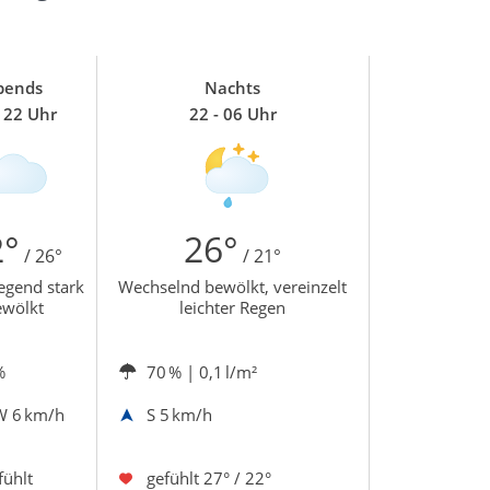
bends
Nachts
- 22 Uhr
22 - 06 Uhr
2°
26°
/ 26°
/ 21°
egend stark
Wechselnd bewölkt, vereinzelt
ewölkt
leichter Regen
%
70 %
| 0,1 l/m²
W
6 km/h
S
5 km/h
fühlt
gefühlt
27° / 22°