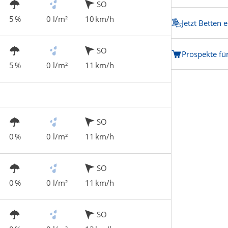
SO
5 %
0 l/m²
10 km/h
Jetzt Betten 
SO
Prospekte fü
5 %
0 l/m²
11 km/h
SO
0 %
0 l/m²
11 km/h
SO
0 %
0 l/m²
11 km/h
SO