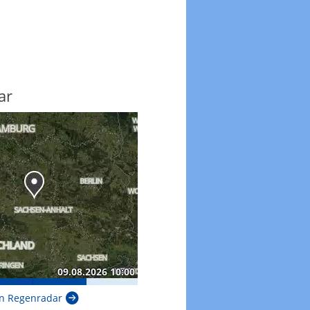
ar
n Regenradar