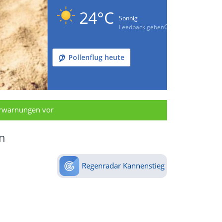
24°C
Sonnig
Feedback geben
Pollenflug heute
erwarnungen vor
n
Regenradar Kannenstieg