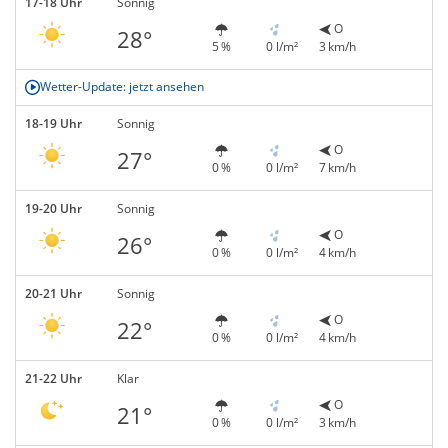
17-18 Uhr
Sonnig
O
28°
5 %
0 l/m²
3 km/h
Wetter-Update: jetzt ansehen
18-19 Uhr
Sonnig
O
27°
0 %
0 l/m²
7 km/h
19-20 Uhr
Sonnig
O
26°
0 %
0 l/m²
4 km/h
20-21 Uhr
Sonnig
O
22°
0 %
0 l/m²
4 km/h
21-22 Uhr
Klar
O
21°
0 %
0 l/m²
3 km/h