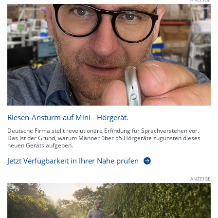
Riesen-Ansturm auf Mini - Hörgerät.
Deutsche Firma stellt revolutionäre Erfindung für Sprachverstehen vor.
Das ist der Grund, warum Männer über 55 Hörgeräte zugunsten dieses
neuen Geräts aufgeben.
Jetzt Verfügbarkeit in Ihrer Nähe prüfen
ANZEIGE