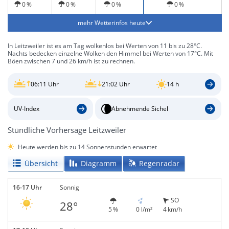
0 %
0 %
0 %
0 %
mehr Wetterinfos heute
In Leitzweiler ist es am Tag wolkenlos bei Werten von 11 bis zu 28°C.
Nachts bedecken einzelne Wolken den Himmel bei Werten von 17°C. Mit
Böen zwischen 7 und 26 km/h ist zu rechnen.
06:11 Uhr
21:02 Uhr
14 h
UV-Index
Abnehmende Sichel
Stündliche Vorhersage Leitzweiler
Heute werden bis zu 14 Sonnenstunden erwartet
Übersicht
Diagramm
Regenradar
16-17 Uhr
Sonnig
SO
28°
5 %
0 l/m²
4 km/h