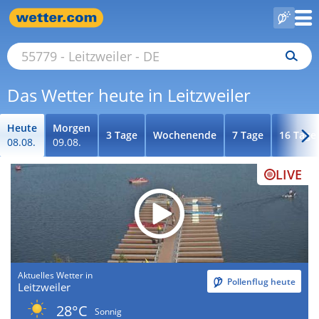
Das Wetter heute in Leitzweiler
Heute
Morgen
3 Tage
Wochenende
7 Tage
16 Tage
08.08.
09.08.
LIVE
Aktuelles Wetter in
Pollenflug heute
Leitzweiler
28°C
Sonnig