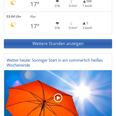
NW
17°
0 %
0 l/m²
1 km/h
03-04 Uhr
Klar
S
17°
0 %
0 l/m²
2 km/h
Weitere Stunden anzeigen
Wetter heute: Sonniger Start in ein sommerlich heißes
Wochenende