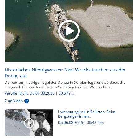
Historisches Niedrigwasser: Nazi-Wracks tauchen aus der
Donau auf
Der extrem niedrige Pegel der Donau in Serbien legt rund 20 deutsche
Kriegsschiffe aus dem Zweiten Weltkrieg frei. Die Wracks behi...
Veröffentlicht: Do 06.08.2026 | 00:57 min
Zum Video
Lawinenunglück in Pakistan: Zehn
Bergsteiger:innen...
Do 06.08.2026
|
00:48 min