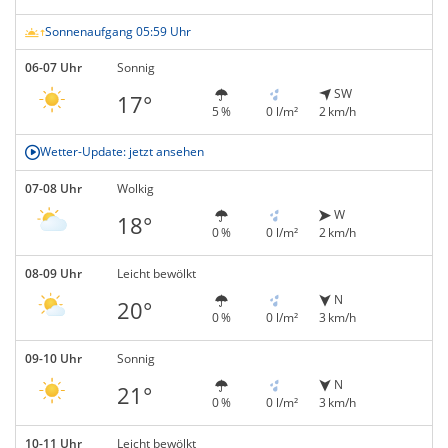
Sonnenaufgang 05:59 Uhr
06-07 Uhr
Sonnig
SW
17°
5 %
0 l/m²
2 km/h
Wetter-Update: jetzt ansehen
07-08 Uhr
Wolkig
W
18°
0 %
0 l/m²
2 km/h
08-09 Uhr
Leicht bewölkt
N
20°
0 %
0 l/m²
3 km/h
09-10 Uhr
Sonnig
N
21°
0 %
0 l/m²
3 km/h
10-11 Uhr
Leicht bewölkt