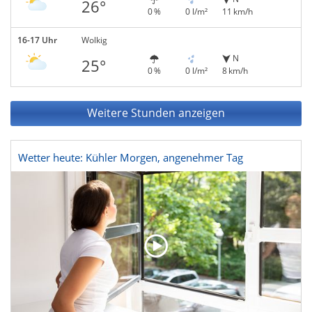
26°
0 %
0 l/m²
11 km/h
16-17 Uhr
Wolkig
N
25°
0 %
0 l/m²
8 km/h
Weitere Stunden anzeigen
Wetter heute: Kühler Morgen, angenehmer Tag