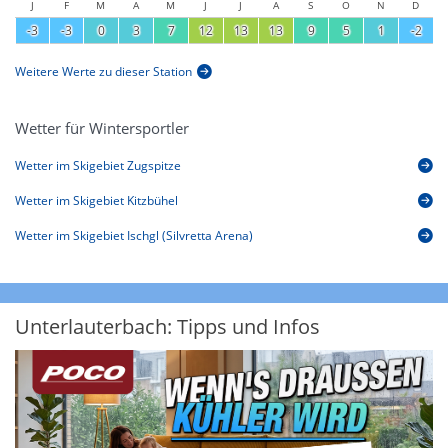
J
F
M
A
M
J
J
A
S
O
N
D
-3
-3
0
3
7
12
13
13
9
5
1
-2
Weitere Werte zu dieser Station
Wetter für Wintersportler
Wetter im Skigebiet Zugspitze
Wetter im Skigebiet Kitzbühel
Wetter im Skigebiet Ischgl (Silvretta Arena)
Unterlauterbach: Tipps und Infos