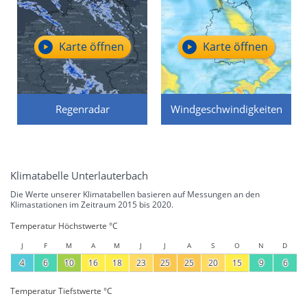
Karte öffnen
Karte öffnen
Regenradar
Windgeschwindigkeiten
Klimatabelle Unterlauterbach
Die Werte unserer Klimatabellen basieren auf Messungen an den
Klimastationen im Zeitraum 2015 bis 2020.
Temperatur Höchstwerte °C
J
F
M
A
M
J
J
A
S
O
N
D
4
6
10
16
18
23
25
25
20
15
9
6
Temperatur Tiefstwerte °C