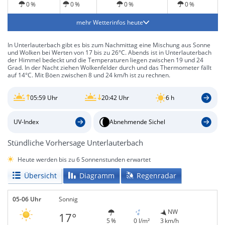
0 %
0 %
0 %
0 %
mehr Wetterinfos heute
In Unterlauterbach gibt es bis zum Nachmittag eine Mischung aus Sonne
und Wolken bei Werten von 17 bis zu 26°C. Abends ist in Unterlauterbach
der Himmel bedeckt und die Temperaturen liegen zwischen 19 und 24
Grad. In der Nacht ziehen Wolkenfelder durch und das Thermometer fällt
auf 14°C. Mit Böen zwischen 8 und 24 km/h ist zu rechnen.
05:59 Uhr
20:42 Uhr
6 h
UV-Index
Abnehmende Sichel
Stündliche Vorhersage Unterlauterbach
Heute werden bis zu 6 Sonnenstunden erwartet
Übersicht
Diagramm
Regenradar
05-06 Uhr
Sonnig
NW
17°
5 %
0 l/m²
3 km/h