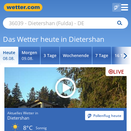
Das Wetter heute in Dietershan
Heute
Morgen
3 Tage
Wochenende
7 Tage
16 Tage
08.08.
09.08.
LIVE
Aktuelles Wetter in
Pollenflug heute
Dietershan
8°C
Sonnig