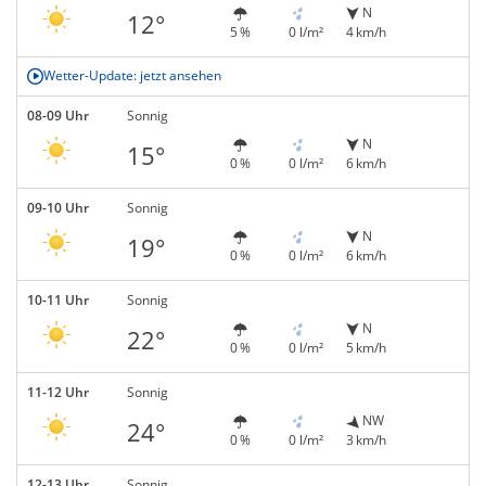
N
12°
5 %
0 l/m²
4 km/h
Wetter-Update: jetzt ansehen
08-09 Uhr
Sonnig
N
15°
0 %
0 l/m²
6 km/h
09-10 Uhr
Sonnig
N
19°
0 %
0 l/m²
6 km/h
10-11 Uhr
Sonnig
N
22°
0 %
0 l/m²
5 km/h
11-12 Uhr
Sonnig
NW
24°
0 %
0 l/m²
3 km/h
12-13 Uhr
Sonnig