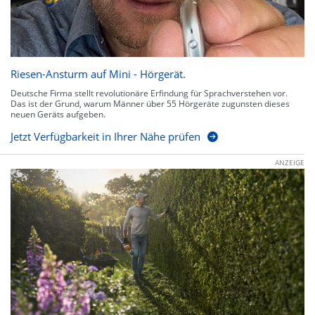
Riesen-Ansturm auf Mini - Hörgerät.
Deutsche Firma stellt revolutionäre Erfindung für Sprachverstehen vor.
Das ist der Grund, warum Männer über 55 Hörgeräte zugunsten dieses
neuen Geräts aufgeben.
Jetzt Verfügbarkeit in Ihrer Nähe prüfen
ANZEIGE