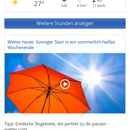
NO
27°
0 %
0 l/m²
11 km/h
Weitere Stunden anzeigen
Wetter heute: Sonniger Start in ein sommerlich heißes
Wochenende
Tipp: Entdecke Skigebiete, die perfekt zu dir passen -
wetter.com