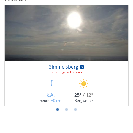
Simmelsberg
aktuell:
geschlossen
k.A.
25°
/ 12°
heute:
+0 cm
Bergwetter