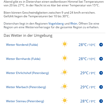
Abend gibt es in Dietershan einen wolkenlosen Himmel bei Temperaturen
von 20 bis 27°C. In der Nacht ist es klar bei einer Temperatur von 15°C.
Böen können Geschwindigkeiten zwischen 9 und 24 km/h erreichen.
Gefühlt liegen die Temperaturen bei 10 bis 30°C.
Dietershan liegt in den Regionen
Vogelsberg
und
Rhön
. Öffnen Sie eine
Region um eine Wettervorhersage für die gesamte Region zu erhalten.
Das Wetter in der Umgebung
28°C
Wetter Nordend (Fulda)
/
10°C
28°C
Wetter Bernhards (Fulda)
/
10°C
29°C
Wetter Ehrlichshof (Petersberg)
/
9°C
29°C
Wetter Marbach (Petersberg)
/
9°C
28°C
Wetter Steinau (Petersberg)
/
9°C