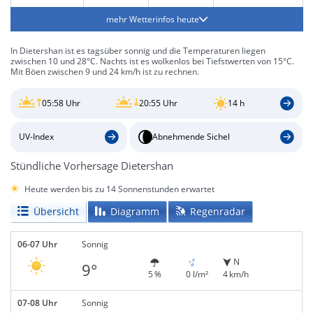
mehr Wetterinfos heute
In Dietershan ist es tagsüber sonnig und die Temperaturen liegen
zwischen 10 und 28°C. Nachts ist es wolkenlos bei Tiefstwerten von 15°C.
Mit Böen zwischen 9 und 24 km/h ist zu rechnen.
05:58 Uhr
20:55 Uhr
14 h
UV-Index
Abnehmende Sichel
Stündliche Vorhersage Dietershan
Heute werden bis zu 14 Sonnenstunden erwartet
Übersicht
Diagramm
Regenradar
06-07 Uhr
Sonnig
N
9°
5 %
0 l/m²
4 km/h
07-08 Uhr
Sonnig