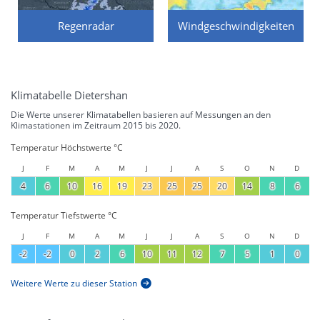
Regenradar
Windgeschwindigkeiten
Klimatabelle Dietershan
Die Werte unserer Klimatabellen basieren auf Messungen an den
Klimastationen im Zeitraum 2015 bis 2020.
Temperatur Höchstwerte °C
J
F
M
A
M
J
J
A
S
O
N
D
4
6
10
16
19
23
25
25
20
14
8
6
Temperatur Tiefstwerte °C
J
F
M
A
M
J
J
A
S
O
N
D
-2
-2
0
2
6
10
11
12
7
5
1
0
Weitere Werte zu dieser Station