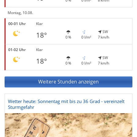
0 %
0 l/m²
8 km/h
Montag, 10.08.
00-01 Uhr
Klar
SW
18°
0 %
0 l/m²
7 km/h
01-02 Uhr
Klar
SW
18°
0 %
0 l/m²
7 km/h
Weitere Stunden anzeigen
Wetter heute: Sonnentag mit bis zu 36 Grad - vereinzelt
Sturmgefahr