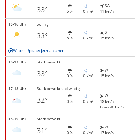
SW
33°
5 %
0 l/m²
11 km/h
15-16 Uhr
Sonnig
S
33°
5 %
0 l/m²
15 km/h
Wetter-Update: jetzt ansehen
16-17 Uhr
Stark bewölkt
W
33°
0 %
0 l/m²
15 km/h
17-18 Uhr
Stark bewölkt und windig
W
32°
0 %
0 l/m²
18 km/h
Böen 40 km/h
18-19 Uhr
Stark bewölkt
W
31°
0 %
0 l/m²
17 km/h