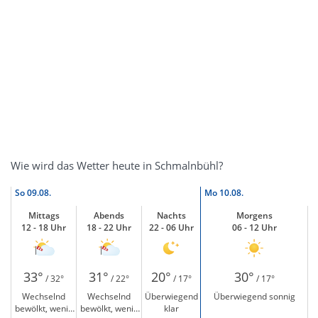
Wie wird das Wetter heute in Schmalnbühl?
So
09.08.
Mo
10.08.
Mittags
Abends
Nachts
Morgens
12 - 18 Uhr
18 - 22 Uhr
22 - 06 Uhr
06 - 12 Uhr
33°
31°
20°
30°
/ 32°
/ 22°
/ 17°
/ 17°
Wechselnd
Wechselnd
Überwiegend
Überwiegend sonnig
bewölkt, wenig
bewölkt, wenig
klar