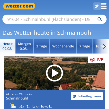
Das Wetter heute in Schmalnbühl
Heute
Morgen
3 Tage
Wochenende
7 Tage
16 Tage
09.08.
10.08.
LIVE
Aktuelles Wetter in
Pollenflug heute
Schmalnbühl
33°C
Leicht bewölkt