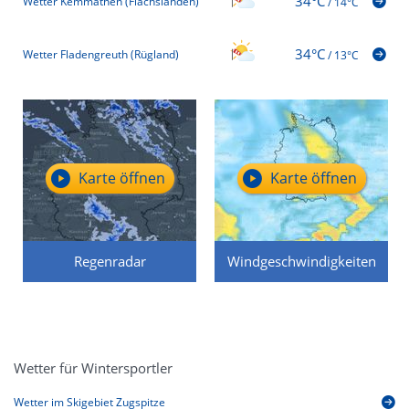
34°C
Wetter Kemmathen (Flachslanden)
/
14°C
34°C
Wetter Fladengreuth (Rügland)
/
13°C
Karte öffnen
Karte öffnen
Regenradar
Windgeschwindigkeiten
Wetter für Wintersportler
Wetter im Skigebiet Zugspitze