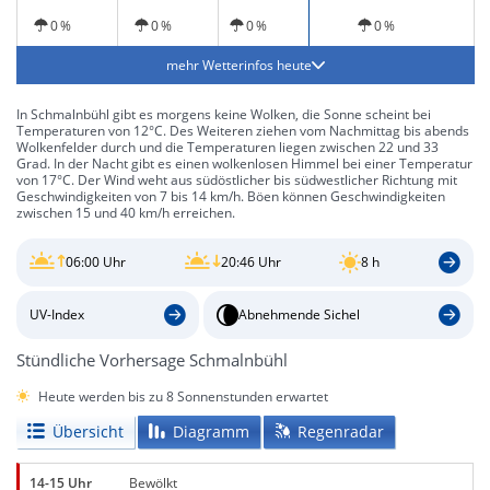
Sonne und
Sonne und
windig
windig
0 %
0 %
0 %
0 %
mehr Wetterinfos heute
In Schmalnbühl gibt es morgens keine Wolken, die Sonne scheint bei
Temperaturen von 12°C. Des Weiteren ziehen vom Nachmittag bis abends
Wolkenfelder durch und die Temperaturen liegen zwischen 22 und 33
Grad. In der Nacht gibt es einen wolkenlosen Himmel bei einer Temperatur
von 17°C. Der Wind weht aus südöstlicher bis südwestlicher Richtung mit
Geschwindigkeiten von 7 bis 14 km/h. Böen können Geschwindigkeiten
zwischen 15 und 40 km/h erreichen.
06:00 Uhr
20:46 Uhr
8 h
UV-Index
Abnehmende Sichel
Stündliche Vorhersage Schmalnbühl
Heute werden bis zu 8 Sonnenstunden erwartet
Übersicht
Diagramm
Regenradar
14-15 Uhr
Bewölkt