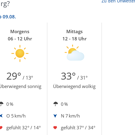
Zu den Unwette
rg?
o
09.08.
Morgens
Mittags
06 - 12 Uhr
12 - 18 Uhr
29°
33°
/ 13°
/ 31°
Überwiegend sonnig
Überwiegend wolkig
0 %
0 %
O
5 km/h
N
7 km/h
gefühlt
32° / 14°
gefühlt
37° / 34°