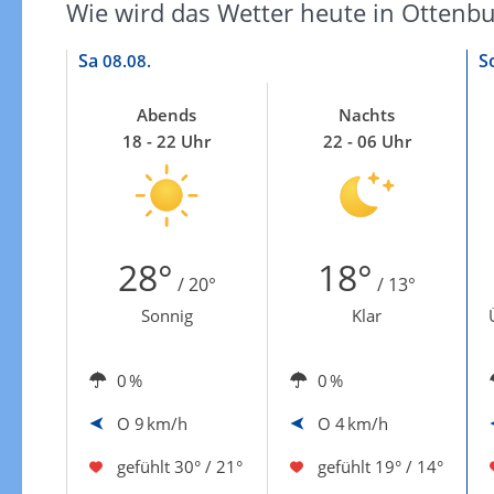
Zu den Unwetterwarnungen
Wie wird das Wetter heute in Ottenbu
Sa
S
08.08.
Abends
Nachts
18 - 22 Uhr
22 - 06 Uhr
28°
18°
/ 20°
/ 13°
Sonnig
Klar
0 %
0 %
O
9 km/h
O
4 km/h
gefühlt
30° / 21°
gefühlt
19° / 14°