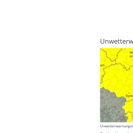
Regenradar
Unwetter
Unwetterwarnungen
Zum animierten Regenradar