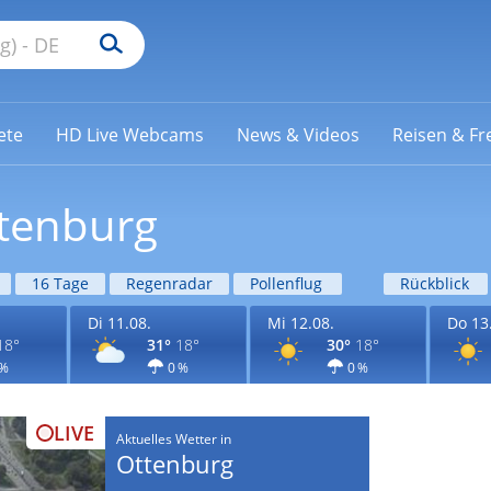
ete
HD Live Webcams
News & Videos
Reisen & Fre
ttenburg
16 Tage
Regenradar
Pollenflug
Rückblick
Di 11.08.
Mi 12.08.
Do 13
18°
31°
18°
30°
18°
 %
0 %
0 %
LIVE
Aktuelles Wetter in
Ottenburg