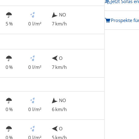
Jetzt Sofas e
NO
Prospekte fü
5 %
0 l/m²
7 km/h
O
0 %
0 l/m²
7 km/h
NO
0 %
0 l/m²
6 km/h
O
0 %
0 l/m²
5 km/h