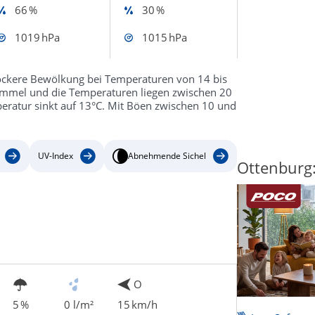
66 %
30 %
1019 hPa
1015 hPa
ockere Bewölkung bei Temperaturen von 14 bis
immel und die Temperaturen liegen zwischen 20
peratur sinkt auf 13°C. Mit Böen zwischen 10 und
UV-Index
Abnehmende Sichel
Ottenburg:
O
5 %
0 l/m²
15 km/h