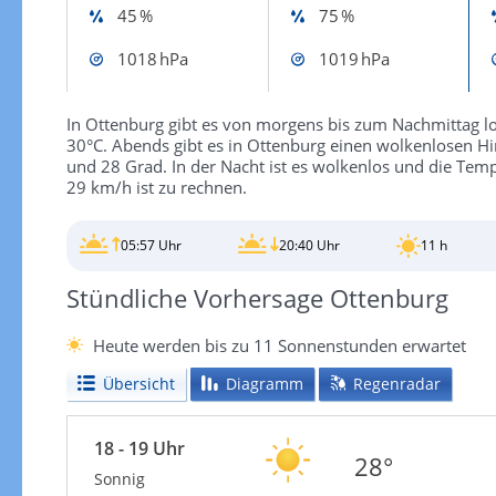
45 %
75 %
1018 hPa
1019 hPa
In Ottenburg gibt es von morgens bis zum Nachmittag l
30°C. Abends gibt es in Ottenburg einen wolkenlosen H
und 28 Grad. In der Nacht ist es wolkenlos und die Tem
29 km/h ist zu rechnen.
05:57 Uhr
20:40 Uhr
11 h
Stündliche Vorhersage Ottenburg
Heute werden bis zu 11 Sonnenstunden erwartet
Übersicht
Diagramm
Regenradar
18 - 19 Uhr
28°
Sonnig