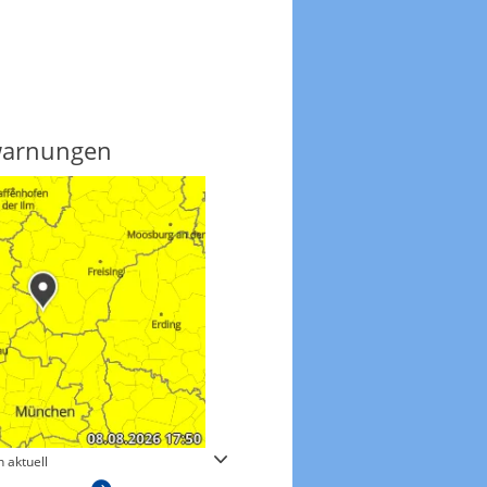
warnungen
Regenradar
 aktuell
Zum animierten Regenradar