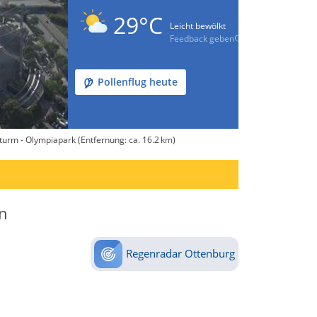
29°C
Leicht bewölkt
Feedback geben
Pollenflug heute
urm - Olympiapark (Entfernung: ca. 16.2 km)
n
Regenradar Ottenburg