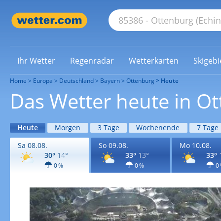
Ihr Wetter
Regenradar
Wetterkarten
Skigebi
Home
Europa
Deutschland
Bayern
Ottenburg
Heute
Das Wetter heute in O
Heute
Morgen
3 Tage
Wochenende
7 Tage
Sa 08.08.
So 09.08.
Mo 10.08.
30°
14°
33°
13°
33°
0 %
0 %
0