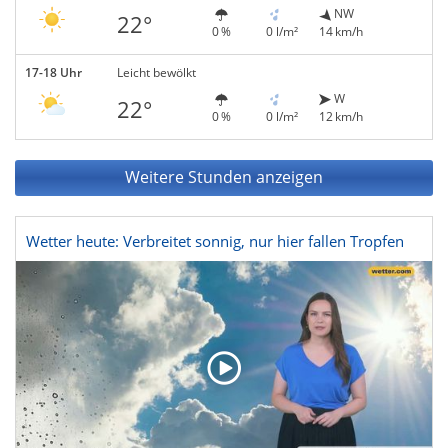
NW
22°
0 %
0 l/m²
14 km/h
17-18 Uhr
Leicht bewölkt
W
22°
0 %
0 l/m²
12 km/h
Weitere Stunden anzeigen
Wetter heute: Verbreitet sonnig, nur hier fallen Tropfen