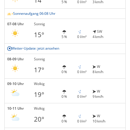
5 %
0 l/m²
3 km/h
Sonnenaufgang 06:08 Uhr
07-08 Uhr
Sonnig
SW
15°
5 %
0 l/m²
4 km/h
Wetter-Update: jetzt ansehen
08-09 Uhr
Sonnig
W
17°
0 %
0 l/m²
8 km/h
09-10 Uhr
Wolkig
W
19°
0 %
0 l/m²
9 km/h
10-11 Uhr
Wolkig
W
20°
0 %
0 l/m²
10 km/h