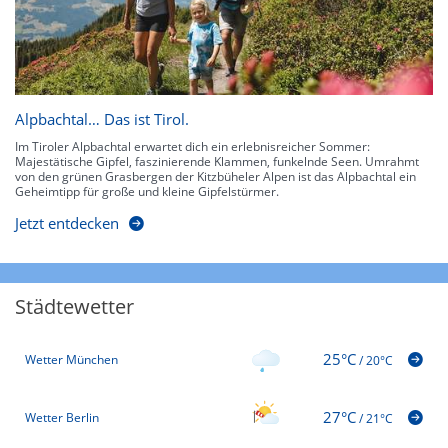
Alpbachtal… Das ist Tirol.
Im Tiroler Alpbachtal erwartet dich ein erlebnisreicher Sommer:
Majestätische Gipfel, faszinierende Klammen, funkelnde Seen. Umrahmt
von den grünen Grasbergen der Kitzbüheler Alpen ist das Alpbachtal ein
Geheimtipp für große und kleine Gipfelstürmer.
Jetzt entdecken
Städtewetter
25°C
Wetter München
/
20°C
27°C
Wetter Berlin
/
21°C