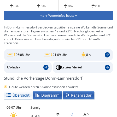
0 %
0 %
0 %
0 %
mehr Wetterinfos heute
In Dohm-Lammersdorf verdecken tagsüber einzelne Wolken die Sonne und
die Temperaturen liegen zwischen 12 und 22°C. Nachts gibt es keine
Wolken und die Sterne sind klar zu erkennen und die Werte gehen auf 8°C
zurück. Böen können Geschwindigkeiten zwischen 11 und 37 km/h
erreichen.
06:08 Uhr
21:09 Uhr
8 h
UV-Index
Letztes Viertel
Stündliche Vorhersage Dohm-Lammersdorf
Heute werden bis zu 8 Sonnenstunden erwartet
Übersicht
Diagramm
Regenradar
06-07 Uhr
Sonnig
S
14°