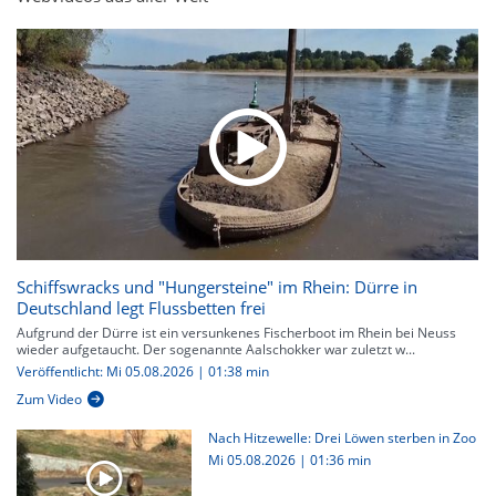
Schiffswracks und "Hungersteine" im Rhein: Dürre in
Deutschland legt Flussbetten frei
Aufgrund der Dürre ist ein versunkenes Fischerboot im Rhein bei Neuss
wieder aufgetaucht. Der sogenannte Aalschokker war zuletzt w...
Veröffentlicht: Mi 05.08.2026 | 01:38 min
Zum Video
Nach Hitzewelle: Drei Löwen sterben in Zoo
Mi 05.08.2026
|
01:36 min