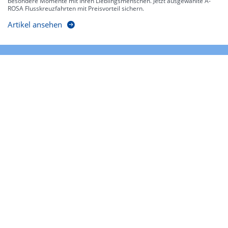
besondere Momente mit Ihren Lieblingsmenschen. Jetzt ausgewählte A-
ROSA Flusskreuzfahrten mit Preisvorteil sichern.
Artikel ansehen