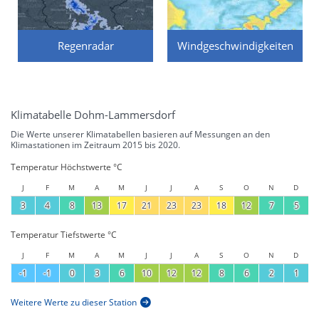
Regenradar
Windgeschwindigkeiten
Klimatabelle Dohm-Lammersdorf
Die Werte unserer Klimatabellen basieren auf Messungen an den
Klimastationen im Zeitraum 2015 bis 2020.
Temperatur Höchstwerte °C
J
F
M
A
M
J
J
A
S
O
N
D
3
4
8
13
17
21
23
23
18
12
7
5
Temperatur Tiefstwerte °C
J
F
M
A
M
J
J
A
S
O
N
D
-1
-1
0
3
6
10
12
12
8
6
2
1
Weitere Werte zu dieser Station