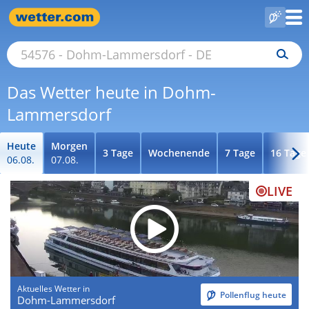
Das Wetter heute in Dohm-
Lammersdorf
Heute
Morgen
3 Tage
Wochenende
7 Tage
16 Tage
06.08.
07.08.
LIVE
Aktuelles Wetter in
Pollenflug heute
Dohm-Lammersdorf