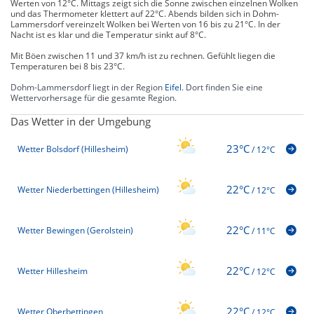
Werten von 12°C. Mittags zeigt sich die Sonne zwischen einzelnen Wolken
und das Thermometer klettert auf 22°C. Abends bilden sich in Dohm-
Lammersdorf vereinzelt Wolken bei Werten von 16 bis zu 21°C. In der
Nacht ist es klar und die Temperatur sinkt auf 8°C.
Mit Böen zwischen 11 und 37 km/h ist zu rechnen. Gefühlt liegen die
Temperaturen bei 8 bis 23°C.
Dohm-Lammersdorf liegt in der Region
Eifel
. Dort finden Sie eine
Wettervorhersage für die gesamte Region.
Das Wetter in der Umgebung
23°C
Wetter Bolsdorf (Hillesheim)
/
12°C
22°C
Wetter Niederbettingen (Hillesheim)
/
12°C
22°C
Wetter Bewingen (Gerolstein)
/
11°C
22°C
Wetter Hillesheim
/
12°C
22°C
Wetter Oberbettingen
/
12°C