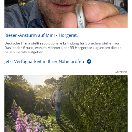
Riesen-Ansturm auf Mini - Hörgerät.
Deutsche Firma stellt revolutionäre Erfindung für Sprachverstehen vor.
Das ist der Grund, warum Männer über 55 Hörgeräte zugunsten dieses
neuen Geräts aufgeben.
Jetzt Verfügbarkeit in Ihrer Nähe prüfen
ANZEIGE