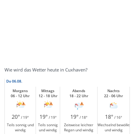
Wie wird das Wetter heute in Cuxhaven?
Do
06.08.
Morgens
Mittags
Abends
Nachts
06 - 12 Uhr
12 - 18 Uhr
18 - 22 Uhr
22 - 06 Uhr
20°
19°
19°
18°
/ 19°
/ 19°
/ 18°
/ 16°
Teils sonnig und
Teils sonnig
Zeitweise leichter
Wechselnd bewölkt
windig
und windig
Regen und windig
und windig