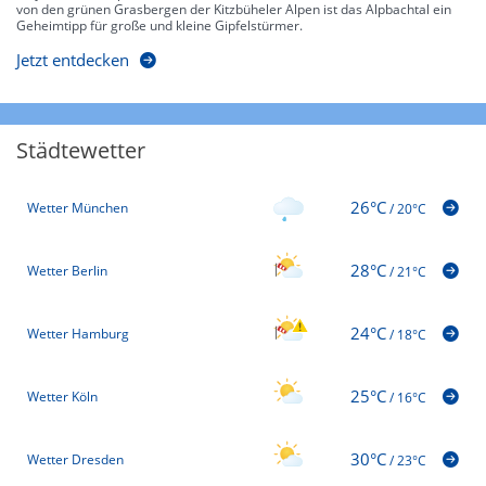
von den grünen Grasbergen der Kitzbüheler Alpen ist das Alpbachtal ein
Geheimtipp für große und kleine Gipfelstürmer.
Jetzt entdecken
Städtewetter
26°C
Wetter München
/
20°C
28°C
Wetter Berlin
/
21°C
24°C
Wetter Hamburg
/
18°C
25°C
Wetter Köln
/
16°C
30°C
Wetter Dresden
/
23°C