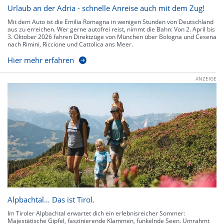
Urlaub an der Adria - schnelle Anreise auch mit dem Zug!
Mit dem Auto ist die Emilia Romagna in wenigen Stunden von Deutschland
aus zu erreichen. Wer gerne autofrei reist, nimmt die Bahn: Von 2. April bis
3. Oktober 2026 fahren Direktzüge von München über Bologna und Cesena
nach Rimini, Riccione und Cattolica ans Meer.
Hier mehr erfahren
ANZEIGE
Alpbachtal… Das ist Tirol.
Im Tiroler Alpbachtal erwartet dich ein erlebnisreicher Sommer:
Majestätische Gipfel, faszinierende Klammen, funkelnde Seen. Umrahmt