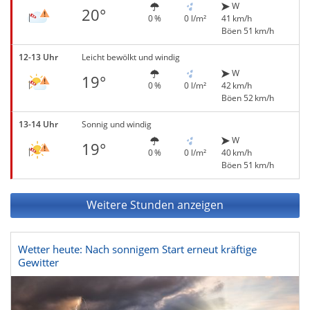
W
20°
0 %
0 l/m²
41 km/h
Böen 51 km/h
12-13 Uhr
Leicht bewölkt und windig
W
19°
0 %
0 l/m²
42 km/h
Böen 52 km/h
13-14 Uhr
Sonnig und windig
W
19°
0 %
0 l/m²
40 km/h
Böen 51 km/h
Weitere Stunden anzeigen
Wetter heute: Nach sonnigem Start erneut kräftige
Gewitter