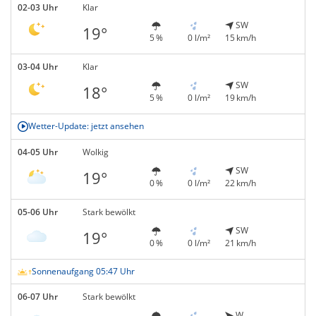
02-03 Uhr
Klar
SW
19°
5 %
0 l/m²
15 km/h
03-04 Uhr
Klar
SW
18°
5 %
0 l/m²
19 km/h
Wetter-Update: jetzt ansehen
04-05 Uhr
Wolkig
SW
19°
0 %
0 l/m²
22 km/h
05-06 Uhr
Stark bewölkt
SW
19°
0 %
0 l/m²
21 km/h
Sonnenaufgang 05:47 Uhr
06-07 Uhr
Stark bewölkt
W