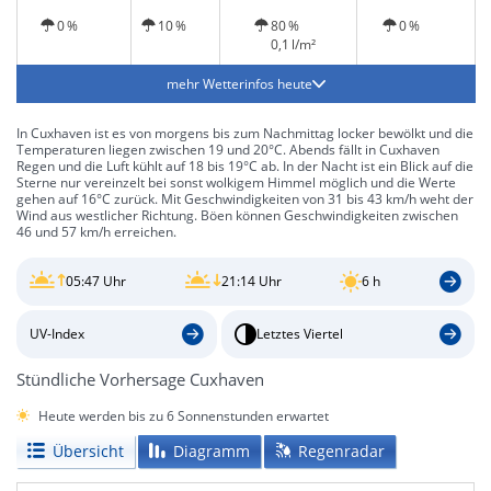
0 %
10 %
80 %
0 %
0,1 l/m²
mehr Wetterinfos heute
In Cuxhaven ist es von morgens bis zum Nachmittag locker bewölkt und die
Temperaturen liegen zwischen 19 und 20°C. Abends fällt in Cuxhaven
Regen und die Luft kühlt auf 18 bis 19°C ab. In der Nacht ist ein Blick auf die
Sterne nur vereinzelt bei sonst wolkigem Himmel möglich und die Werte
gehen auf 16°C zurück. Mit Geschwindigkeiten von 31 bis 43 km/h weht der
Wind aus westlicher Richtung. Böen können Geschwindigkeiten zwischen
46 und 57 km/h erreichen.
05:47 Uhr
21:14 Uhr
6 h
UV-Index
Letztes Viertel
Stündliche Vorhersage Cuxhaven
Heute werden bis zu 6 Sonnenstunden erwartet
Übersicht
Diagramm
Regenradar