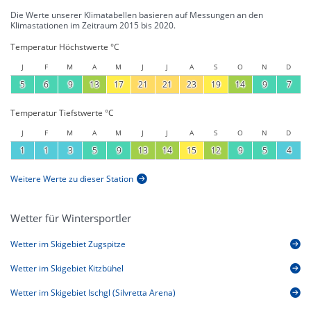
Die Werte unserer Klimatabellen basieren auf Messungen an den
Klimastationen im Zeitraum 2015 bis 2020.
Temperatur Höchstwerte °C
J
F
M
A
M
J
J
A
S
O
N
D
5
6
9
13
17
21
21
23
19
14
9
7
Temperatur Tiefstwerte °C
J
F
M
A
M
J
J
A
S
O
N
D
1
1
3
5
9
13
14
15
12
9
5
4
Weitere Werte zu dieser Station
Wetter für Wintersportler
Wetter im Skigebiet Zugspitze
Wetter im Skigebiet Kitzbühel
Wetter im Skigebiet Ischgl (Silvretta Arena)