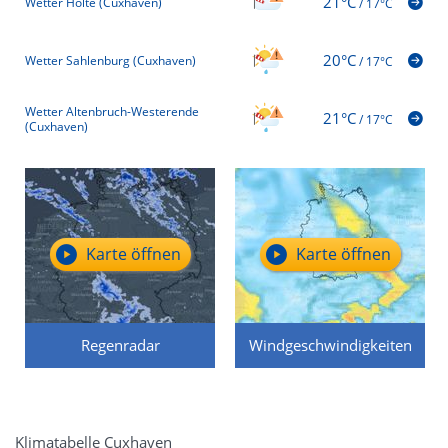
21°C
Wetter Holte (Cuxhaven)
/
17°C
20°C
Wetter Sahlenburg (Cuxhaven)
/
17°C
Wetter Altenbruch-Westerende
21°C
/
17°C
(Cuxhaven)
Karte öffnen
Karte öffnen
Regenradar
Windgeschwindigkeiten
Klimatabelle Cuxhaven