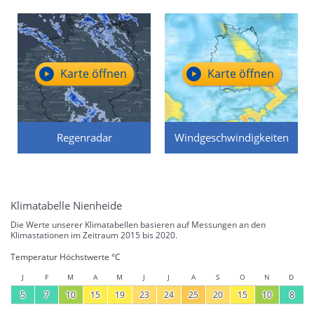
Karte öffnen
Karte öffnen
Regenradar
Windgeschwindigkeiten
Klimatabelle Nienheide
Die Werte unserer Klimatabellen basieren auf Messungen an den
Klimastationen im Zeitraum 2015 bis 2020.
Temperatur Höchstwerte °C
J
F
M
A
M
J
J
A
S
O
N
D
5
7
10
15
19
23
24
25
20
15
10
8