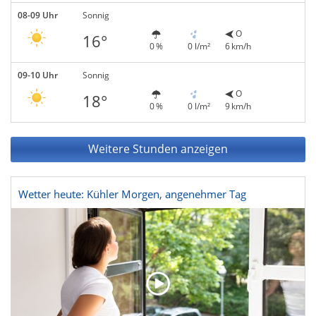
08-09 Uhr
Sonnig
O
16°
0 %
0 l/m²
6 km/h
09-10 Uhr
Sonnig
O
18°
0 %
0 l/m²
9 km/h
Weitere Stunden anzeigen
Wetter heute: Kühler Morgen, angenehmer Tag