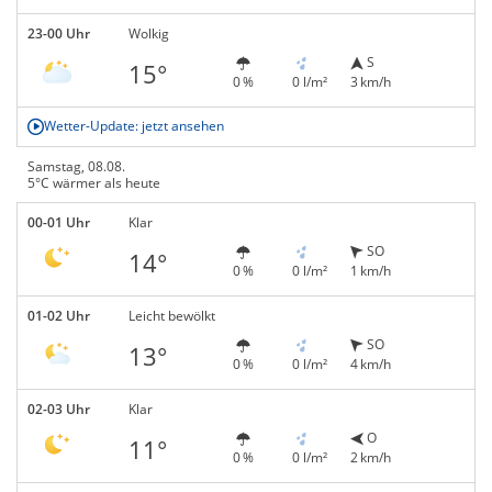
23-00 Uhr
Wolkig
S
15°
0 %
0 l/m²
3 km/h
Wetter-Update: jetzt ansehen
Samstag, 08.08.
5°C wärmer als heute
00-01 Uhr
Klar
SO
14°
0 %
0 l/m²
1 km/h
01-02 Uhr
Leicht bewölkt
SO
13°
0 %
0 l/m²
4 km/h
02-03 Uhr
Klar
O
11°
0 %
0 l/m²
2 km/h