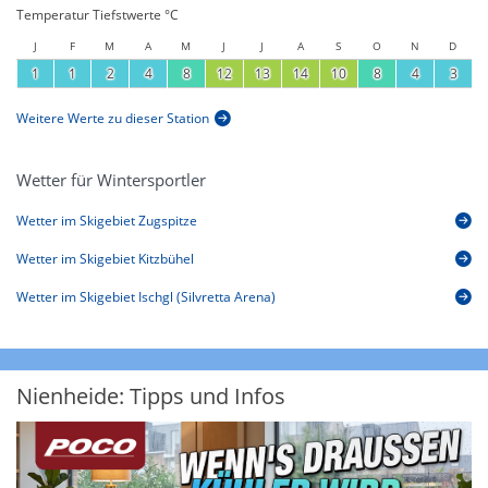
Temperatur Tiefstwerte °C
J
F
M
A
M
J
J
A
S
O
N
D
1
1
2
4
8
12
13
14
10
8
4
3
Weitere Werte zu dieser Station
Wetter für Wintersportler
Wetter im Skigebiet Zugspitze
Wetter im Skigebiet Kitzbühel
Wetter im Skigebiet Ischgl (Silvretta Arena)
Nienheide: Tipps und Infos