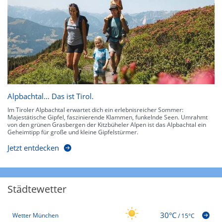
Alpbachtal… Das ist Tirol.
Im Tiroler Alpbachtal erwartet dich ein erlebnisreicher Sommer:
Majestätische Gipfel, faszinierende Klammen, funkelnde Seen. Umrahmt
von den grünen Grasbergen der Kitzbüheler Alpen ist das Alpbachtal ein
Geheimtipp für große und kleine Gipfelstürmer.
Jetzt entdecken
Städtewetter
30°C
Wetter München
/
15°C