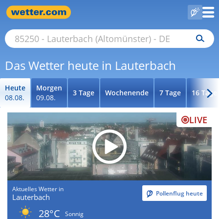
Das Wetter heute in Lauterbach
Heute
Morgen
3 Tage
Wochenende
7 Tage
16 Tage
08.08.
09.08.
LIVE
Aktuelles Wetter in
Pollenflug heute
Lauterbach
28°C
Sonnig