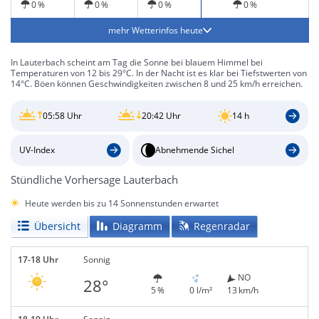
0 %
0 %
0 %
0 %
mehr Wetterinfos heute
In Lauterbach scheint am Tag die Sonne bei blauem Himmel bei
Temperaturen von 12 bis 29°C. In der Nacht ist es klar bei Tiefstwerten von
14°C. Böen können Geschwindigkeiten zwischen 8 und 25 km/h erreichen.
05:58 Uhr
20:42 Uhr
14 h
UV-Index
Abnehmende Sichel
Stündliche Vorhersage Lauterbach
Heute werden bis zu 14 Sonnenstunden erwartet
Übersicht
Diagramm
Regenradar
17-18 Uhr
Sonnig
NO
28°
5 %
0 l/m²
13 km/h