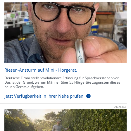
Riesen-Ansturm auf Mini - Hörgerät.
Deutsche Firma stellt revolutionäre Erfindung für Sprachverstehen vor.
Das ist der Grund, warum Männer über 55 Hörgeräte zugunsten dieses
neuen Geräts aufgeben.
Jetzt Verfügbarkeit in Ihrer Nähe prüfen
ANZEIGE