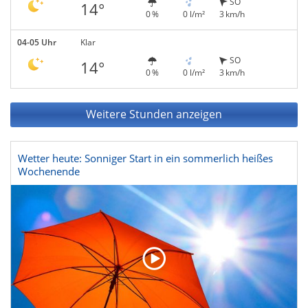
SO
14°
0 %
0 l/m²
3 km/h
04-05 Uhr
Klar
SO
14°
0 %
0 l/m²
3 km/h
Weitere Stunden anzeigen
Wetter heute: Sonniger Start in ein sommerlich heißes
Wochenende