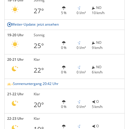
18-19 Uhr
Sonnig
NO
27°
5 %
0 l/m²
10 km/h
Wetter-Update: jetzt ansehen
19-20 Uhr
Sonnig
NO
25°
0 %
0 l/m²
9 km/h
20-21 Uhr
Klar
NO
22°
0 %
0 l/m²
6 km/h
Sonnenuntergang 20:42 Uhr
21-22 Uhr
Klar
O
20°
0 %
0 l/m²
5 km/h
22-23 Uhr
Klar
O