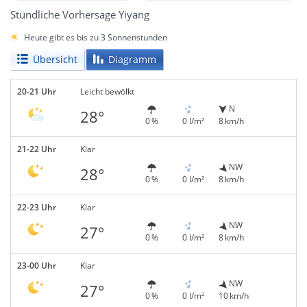
Stündliche Vorhersage Yiyang
Heute gibt es bis zu 3 Sonnenstunden
Übersicht
Diagramm
20-21 Uhr
Leicht bewölkt
N
28°
0 %
0 l/m²
8 km/h
21-22 Uhr
Klar
NW
28°
0 %
0 l/m²
8 km/h
22-23 Uhr
Klar
NW
27°
0 %
0 l/m²
8 km/h
23-00 Uhr
Klar
NW
27°
0 %
0 l/m²
10 km/h