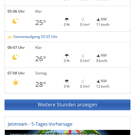
05-06 Uhr
Klar
NW
25°
0 %
0 l/m²
11 km/h
Sonnenaufgang 05:55 Uhr
06-07 Uhr
Klar
NW
26°
0 %
0 l/m²
9 km/h
07-08 Uhr
Sonnig
NW
28°
0 %
0 l/m²
12 km/h
Weitere Stunden anzeigen
Jetstream - 5-Tages-Vorhersage