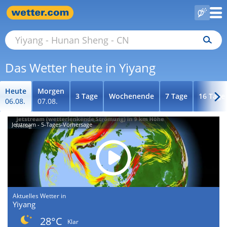
Das Wetter heute in Yiyang
Heute
Morgen
3 Tage
Wochenende
7 Tage
16 Tage
06.08.
07.08.
Jetstream - 5-Tages-Vorhersage
Aktuelles Wetter in
Yiyang
28°C
Klar