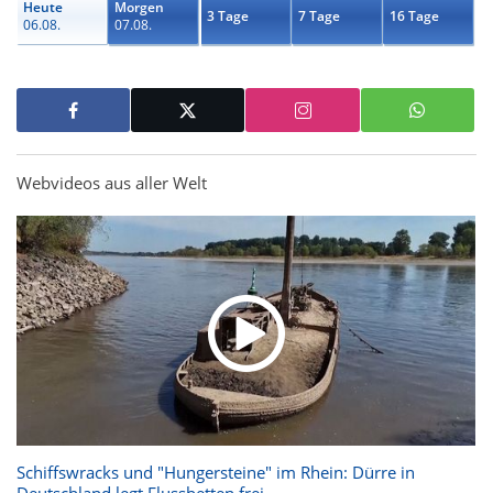
Heute
Morgen
3 Tage
7 Tage
16 Tage
06.08.
07.08.
Webvideos aus aller Welt
Schiffswracks und "Hungersteine" im Rhein: Dürre in