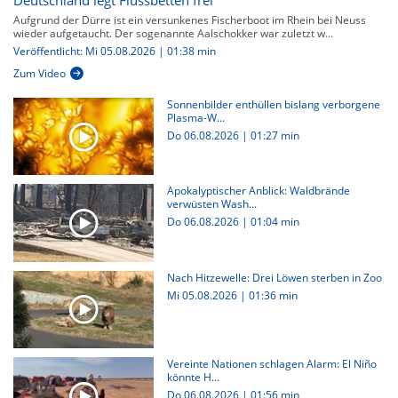
Deutschland legt Flussbetten frei
Aufgrund der Dürre ist ein versunkenes Fischerboot im Rhein bei Neuss
wieder aufgetaucht. Der sogenannte Aalschokker war zuletzt w...
Veröffentlicht: Mi 05.08.2026 | 01:38 min
Zum Video
Sonnenbilder enthüllen bislang verborgene
Plasma-W...
Do 06.08.2026
|
01:27 min
Apokalyptischer Anblick: Waldbrände
verwüsten Wash...
Do 06.08.2026
|
01:04 min
Nach Hitzewelle: Drei Löwen sterben in Zoo
Mi 05.08.2026
|
01:36 min
Vereinte Nationen schlagen Alarm: El Niño
könnte H...
Do 06.08.2026
|
01:56 min