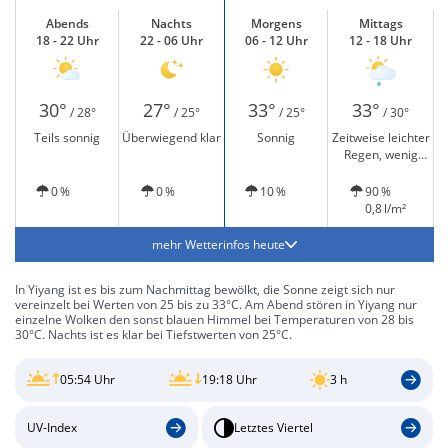
Abends
Nachts
Morgens
Mittags
18 - 22 Uhr
22 - 06 Uhr
06 - 12 Uhr
12 - 18 Uhr
30°
27°
33°
33°
/ 28°
/ 25°
/ 25°
/ 30°
Teils sonnig
Überwiegend klar
Sonnig
Zeitweise leichter
Regen, wenig
Sonne
0 %
0 %
10 %
90 %
0,8 l/m²
mehr Wetterinfos heute
In Yiyang ist es bis zum Nachmittag bewölkt, die Sonne zeigt sich nur
vereinzelt bei Werten von 25 bis zu 33°C. Am Abend stören in Yiyang nur
einzelne Wolken den sonst blauen Himmel bei Temperaturen von 28 bis
30°C. Nachts ist es klar bei Tiefstwerten von 25°C.
05:54 Uhr
19:18 Uhr
3 h
UV-Index
Letztes Viertel