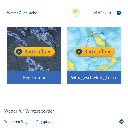
34°C
Wetter Quanjiaohe
/
25°C
Karte öffnen
Karte öffnen
Regenradar
Windgeschwindigkeiten
Wetter für Wintersportler
Wetter im Skigebiet Zugspitze