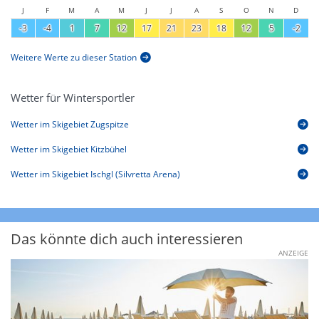
J
F
M
A
M
J
J
A
S
O
N
D
-3
-4
1
7
12
17
21
23
18
12
5
-2
Weitere Werte zu dieser Station
Wetter für Wintersportler
Wetter im Skigebiet Zugspitze
Wetter im Skigebiet Kitzbühel
Wetter im Skigebiet Ischgl (Silvretta Arena)
Das könnte dich auch interessieren
ANZEIGE