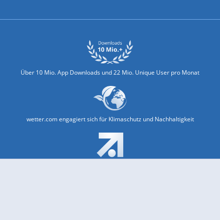
Biowetter
Glätteindex
Reiseziel Finder
Erkältungswetter
Klima & Umwelt
Über 10 Mio. App Downloads und 22 Mio. Unique User pro Monat
wetter.com engagiert sich für Klimaschutz und Nachhaltigkeit
Bekannt aus Funk und Fernsehen: Pro7, Sat1, Kabel 1, SWR, ...
Jobs und Karriere