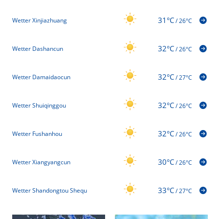
31°C
Wetter Xinjiazhuang
/
26°C
32°C
Wetter Dashancun
/
26°C
32°C
Wetter Damaidaocun
/
27°C
32°C
Wetter Shuiqinggou
/
26°C
32°C
Wetter Fushanhou
/
26°C
30°C
Wetter Xiangyangcun
/
26°C
33°C
Wetter Shandongtou Shequ
/
27°C