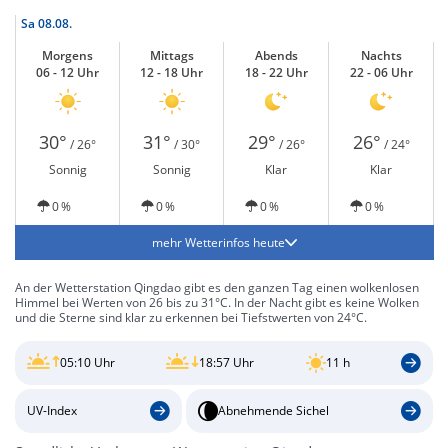
Sa
08.08.
Morgens
Mittags
Abends
Nachts
06 - 12 Uhr
12 - 18 Uhr
18 - 22 Uhr
22 - 06 Uhr
30°
31°
29°
26°
/ 26°
/ 30°
/ 26°
/ 24°
Sonnig
Sonnig
Klar
Klar
0 %
0 %
0 %
0 %
mehr Wetterinfos heute
An der Wetterstation Qingdao gibt es den ganzen Tag einen wolkenlosen
Himmel bei Werten von 26 bis zu 31°C. In der Nacht gibt es keine Wolken
und die Sterne sind klar zu erkennen bei Tiefstwerten von 24°C.
05:10 Uhr
18:57 Uhr
11 h
UV-Index
Abnehmende Sichel