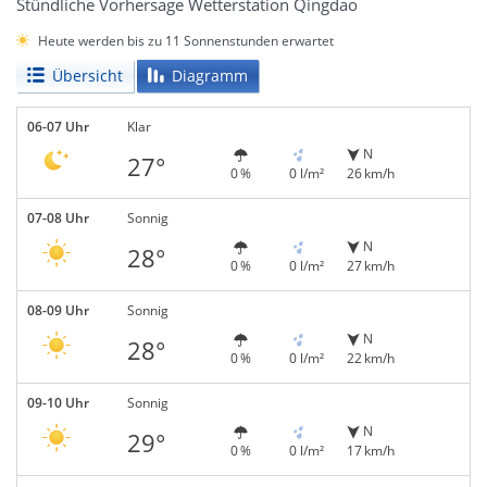
Stündliche Vorhersage Wetterstation Qingdao
Heute werden bis zu 11 Sonnenstunden erwartet
Übersicht
Diagramm
06-07 Uhr
Klar
N
27°
0 %
0 l/m²
26 km/h
07-08 Uhr
Sonnig
N
28°
0 %
0 l/m²
27 km/h
08-09 Uhr
Sonnig
N
28°
0 %
0 l/m²
22 km/h
09-10 Uhr
Sonnig
N
29°
0 %
0 l/m²
17 km/h