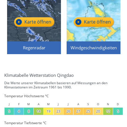
Karte öffnen
Karte öffnen
Regenradar
Windgeschwindigkeiten
Klimatabelle Wetterstation Qingdao
Die Werte unserer Klimatabellen basieren auf Messungen an den
Klimastationen im Zeitraum 1961 bis 1990.
Temperatur Höchstwerte °C
J
F
M
A
M
J
J
A
S
O
N
D
5
4
8
14
19
23
26
27
25
20
12
5
Temperatur Tiefstwerte °C