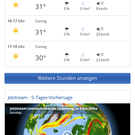
O
31°
0 %
0 l/m²
8 km/h
16-17 Uhr
Sonnig
O
31°
0 %
0 l/m²
20 km/h
17-18 Uhr
Sonnig
O
30°
0 %
0 l/m²
22 km/h
Weitere Stunden anzeigen
Jetstream - 5-Tages-Vorhersage