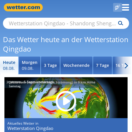
Das Wetter heute an der Wetterstation
Qingdao
Heute
Morgen
3 Tage
Wochenende
7 Tage
16 Tage
08.08.
09.08.
Jetstream - 5-Tages-Vorhersage
Aktuelles Wetter in
Wetterstation Qingdao