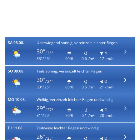
SA 08.08.
Überwiegend sonnig, vereinzelt leichter Regen
30°
/ 25°
N
33°/ 26°
90 %
0,6 l/m²
17 km/h
SO 09.08.
Teils sonnig, vereinzelt leichter Regen
30°
/ 24°
O
33°/ 25°
80 %
0,5 l/m²
21 km/h
MO 10.08.
Wolkig, vereinzelt leichter Regen und windig
29°
/ 27°
O
31°/ 29°
70 %
0,1 l/m²
28 km/h
DI 11.08.
Zeitweise leichter Regen und windig
26°
/ 25°
O