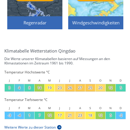
Regenradar
Windgeschwindigkeiten
Klimatabelle Wetterstation Qingdao
Die Werte unserer Klimatabellen basieren auf Messungen an den
Klimastationen im Zeitraum 1961 bis 1990.
Temperatur Höchstwerte °C
J
F
M
A
M
J
J
A
S
O
N
D
5
4
8
14
19
23
26
27
25
20
12
5
Temperatur Tiefstwerte °C
J
F
M
A
M
J
J
A
S
O
N
D
-3
-4
1
7
12
17
21
23
18
12
5
-2
Weitere Werte zu dieser Station