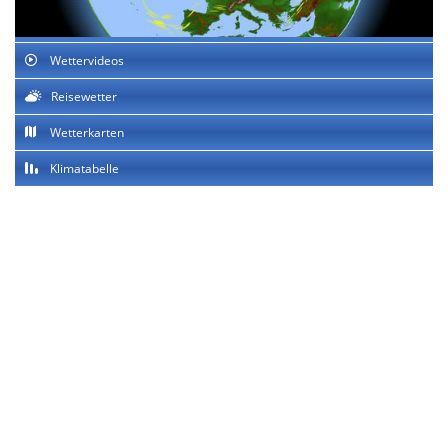
Wettervideos
Reisewetter
Wetterkarten
Klimatabelle