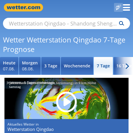
Wetter Wetterstation Qingdao 7-Tage
Prognose
Heute
Morgen
3 Tage
Wochenende
7 Tage
16 Tage
07.08.
08.08.
Jetstream - 5-Tages-Vorhersage
Aktuelles Wetter in
Wetterstation Qingdao