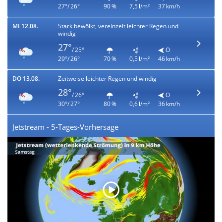
27°/ 26°
90 %
7,5 l/m²
37 km/h
MI 12.08.
Stark bewölkt, vereinzelt leichter Regen und
windig
27°
/ 25°
O
29°/ 26°
70 %
0,5 l/m²
46 km/h
DO 13.08.
Zeitweise leichter Regen und windig
28°
/ 26°
O
30°/ 27°
80 %
0,6 l/m²
36 km/h
Jetstream - 5-Tages-Vorhersage