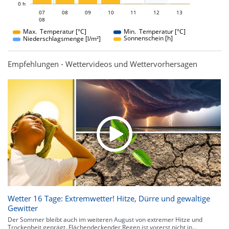
0 h
07
08
09
07
10
11
12
13
08
08
Max. Temperatur [°C]
Min. Temperatur [°C]
Sonnenschein [h]
Niederschlagsmenge [l/m²]
Empfehlungen - Wettervideos und Wettervorhersagen
Wetter 16 Tage: Extremwetter! Hitze, Dürre und gewaltige
Gewitter
Der Sommer bleibt auch im weiteren August von extremer Hitze und
Trockenheit geprägt. Flächendeckender Regen ist vorerst nicht in...