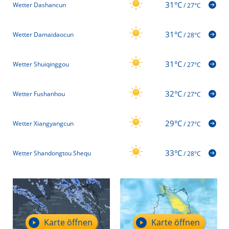
31°C
Wetter Dashancun
/
27°C
31°C
Wetter Damaidaocun
/
28°C
31°C
Wetter Shuiqinggou
/
27°C
32°C
Wetter Fushanhou
/
27°C
29°C
Wetter Xiangyangcun
/
27°C
33°C
Wetter Shandongtou Shequ
/
28°C
Karte öffnen
Karte öffnen