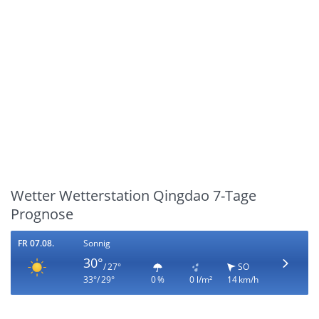
Wetter Wetterstation Qingdao 7-Tage
Prognose
FR 07.08.
Sonnig
30°
/ 27°
SO
33°/ 29°
0 %
0 l/m²
14 km/h