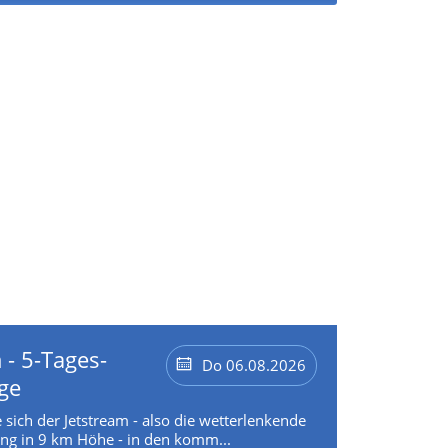
 - 5-Tages-
Do 06.08.2026
ge
 sich der Jetstream - also die wetterlenkende
g in 9 km Höhe - in den komm...