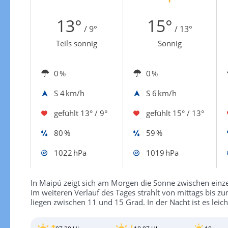
Zur Windgeschwindigkeitenkarte
13°
15°
/ 9°
/ 13°
Teils sonnig
Sonnig
0 %
0 %
S
4 km/h
S
6 km/h
gefühlt
13° / 9°
gefühlt
15° / 13°
80 %
59 %
1022 hPa
1019 hPa
In Maipú zeigt sich am Morgen die Sonne zwischen einze
Im weiteren Verlauf des Tages strahlt von mittags bis 
liegen zwischen 11 und 15 Grad. In der Nacht ist es leic