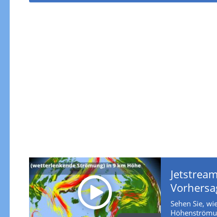
Jetstream
Vorhersa
Sehen Sie, wie
Höhenströmun