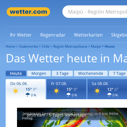
Ihr Wetter
Regenradar
Wetterkarten
Skigebi
Home
Südamerika
Chile
Región Metropolitana
Maipú
Heute
Das Wetter heute in M
Heute
Morgen
3 Tage
Wochenende
7 Tage
Do 06.08.
Fr 07.08.
Sa 08.08.
15°
9°
15°
8°
12°
6°
0 %
0 %
0 %
Jetstream - 5-Tages-Vorhersage