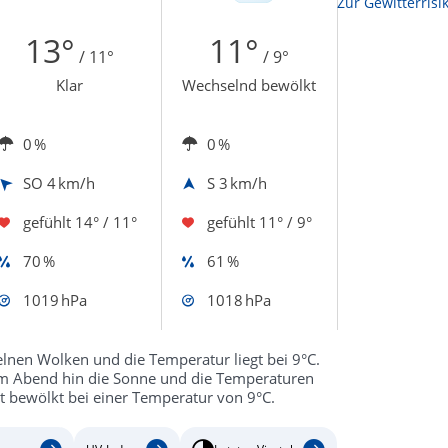
Zur Sonnenscheindauerkarte
Zur Gewitterrisi
13°
11°
/ 11°
/ 9°
Klar
Wechselnd bewölkt
0 %
0 %
SO
4 km/h
S
3 km/h
gefühlt
14° / 11°
gefühlt
11° / 9°
70 %
61 %
1019 hPa
1018 hPa
lnen Wolken und die Temperatur liegt bei 9°C.
zum Abend hin die Sonne und die Temperaturen
ht bewölkt bei einer Temperatur von 9°C.