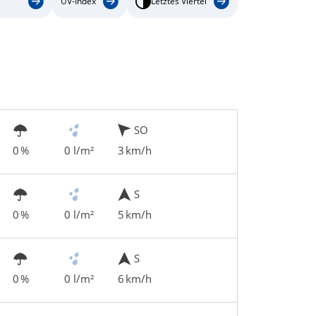
UV-Index
Letztes Viertel
SO
0 %
0 l/m²
3 km/h
S
0 %
0 l/m²
5 km/h
S
0 %
0 l/m²
6 km/h