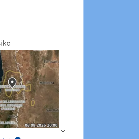
siko
Windböen
Windböen heute