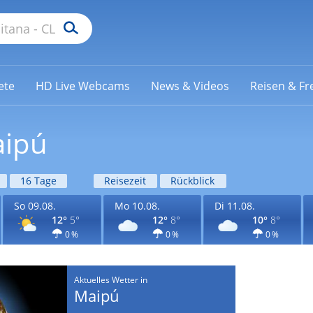
ete
HD Live Webcams
News & Videos
Reisen & Fre
aipú
16 Tage
Reisezeit
Rückblick
So 09.08.
Mo 10.08.
Di 11.08.
12°
5°
12°
8°
10°
8°
0 %
0 %
0 %
Aktuelles Wetter in
Maipú