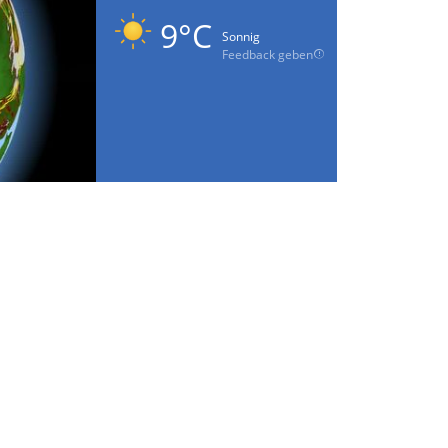
9°C
Sonnig
Feedback geben