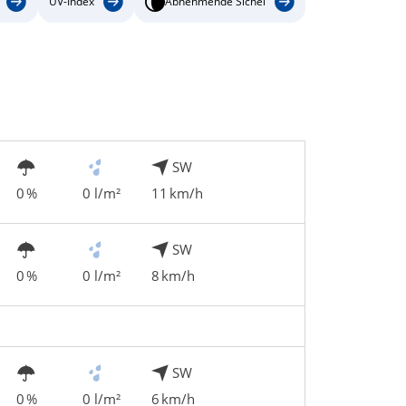
UV-Index
Abnehmende Sichel
SW
0 %
0 l/m²
11 km/h
SW
0 %
0 l/m²
8 km/h
SW
0 %
0 l/m²
6 km/h