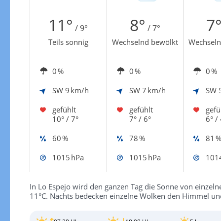
Zur Windgeschwindigkeitenkarte
11°
8°
7
/ 9°
/ 7°
Teils sonnig
Wechselnd bewölkt
Wechseln
0 %
0 %
0 %
SW
9 km/h
SW
7 km/h
SW
gefühlt
gefühlt
gefü
10° / 7°
7° / 6°
6° / 
60 %
78 %
81 
1015 hPa
1015 hPa
101
In Lo Espejo wird den ganzen Tag die Sonne von einzeln
11°C. Nachts bedecken einzelne Wolken den Himmel und d