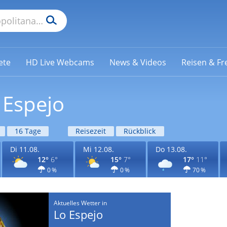
ete
HD Live Webcams
News & Videos
Reisen & Fre
 Espejo
16 Tage
Reisezeit
Rückblick
Di 11.08.
Mi 12.08.
Do 13.08.
12°
6°
15°
7°
17°
11°
0 %
0 %
70 %
Aktuelles Wetter in
Lo Espejo