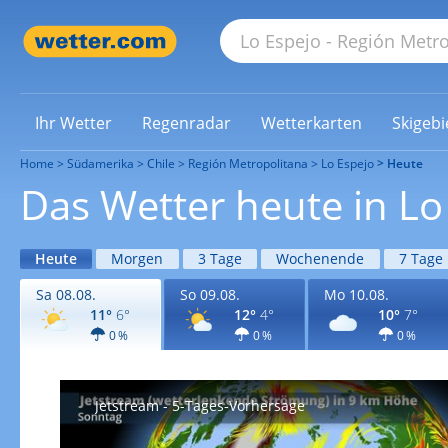
Ihr Wetter
Regenradar
Wetterkarten
Skigebi
Home
Südamerika
Chile
Región Metropolitana
Lo Espejo
Heute
Das Wetter heute in Lo
Heute
Morgen
3 Tage
Wochenende
7 Tage
Sa 08.08.
So 09.08.
Mo 10.08.
11°
6°
12°
4°
10°
7°
0 %
0 %
0 %
Jetstream - 5-Tages-Vorhersage