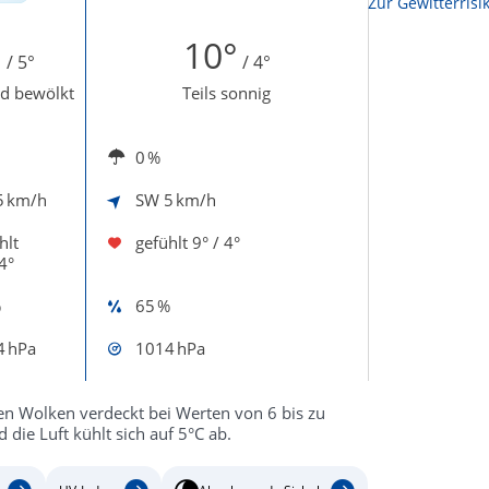
Zur Sonnenscheindauerkarte
Zur Gewitterrisi
°
10°
/ 5°
/ 4°
d bewölkt
Teils sonnig
0 %
5 km/h
SW
5 km/h
hlt
gefühlt
9° / 4°
4°
%
65 %
4 hPa
1014 hPa
en Wolken verdeckt bei Werten von 6 bis zu
ie Luft kühlt sich auf 5°C ab.