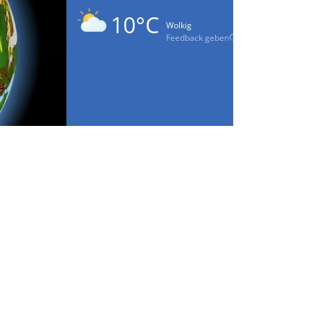
10°C
Wolkig
Feedback geben