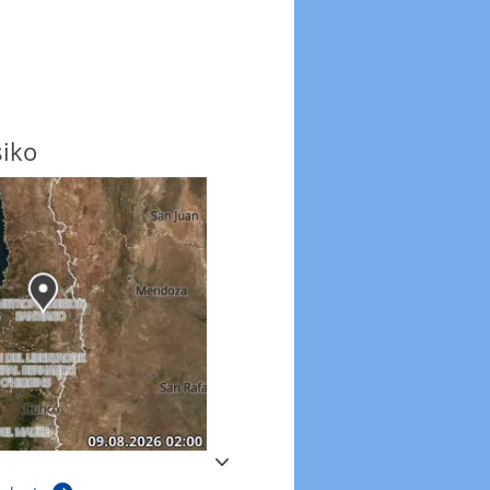
siko
Windböen
Windböen heute