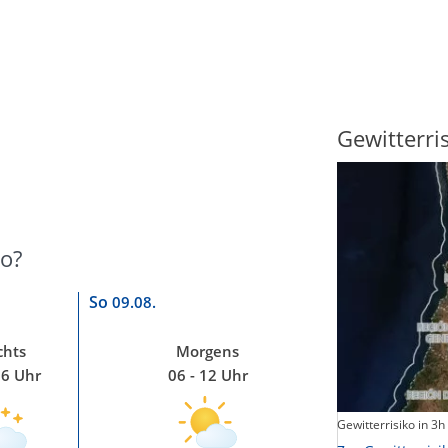
Sonnenscheindauer
Gewitterri
jo?
So
09.08.
chts
Morgens
06 Uhr
06 - 12 Uhr
Sonnenschein heute
Gewitterrisiko in 3h