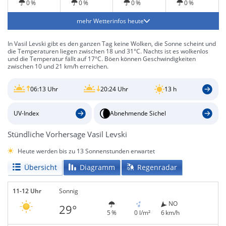
0 %
0 %
0 %
0 %
mehr Wetterinfos heute
In Vasil Levski gibt es den ganzen Tag keine Wolken, die Sonne scheint und
die Temperaturen liegen zwischen 18 und 31°C. Nachts ist es wolkenlos
und die Temperatur fällt auf 17°C. Böen können Geschwindigkeiten
zwischen 10 und 21 km/h erreichen.
06:13 Uhr
20:24 Uhr
13 h
UV-Index
Abnehmende Sichel
Stündliche Vorhersage Vasil Levski
Heute werden bis zu 13 Sonnenstunden erwartet
Übersicht
Diagramm
Regenradar
11-12 Uhr
Sonnig
NO
29°
5 %
0 l/m²
6 km/h