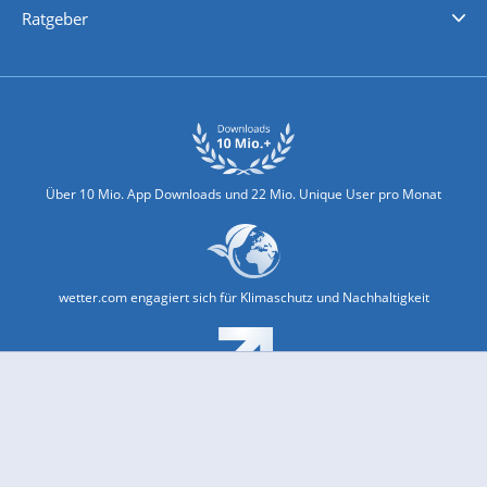
Ratgeber
Biowetter
Glätteindex
Reiseziel Finder
Erkältungswetter
Klima & Umwelt
Über 10 Mio. App Downloads und 22 Mio. Unique User pro Monat
wetter.com engagiert sich für Klimaschutz und Nachhaltigkeit
Bekannt aus Funk und Fernsehen: Pro7, Sat1, Kabel 1, SWR, ...