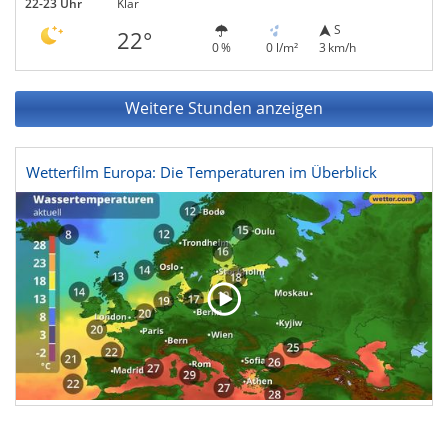
22-23 Uhr
Klar
S
22°
0 %
0 l/m²
3 km/h
Weitere Stunden anzeigen
Wetterfilm Europa: Die Temperaturen im Überblick