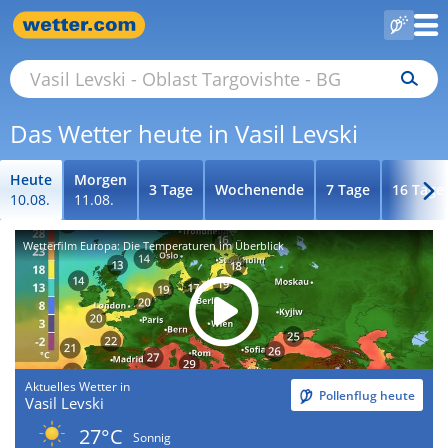
Das Wetter heute in Vasil Levski
Heute
Morgen
3 Tage
Wochenende
7 Tage
16 Tage
10.08.
11.08.
Wetterfilm Europa: Die Temperaturen im Überblick
Aktuelles Wetter in
Pollenflug heute
Vasil Levski
27°C
Sonnig