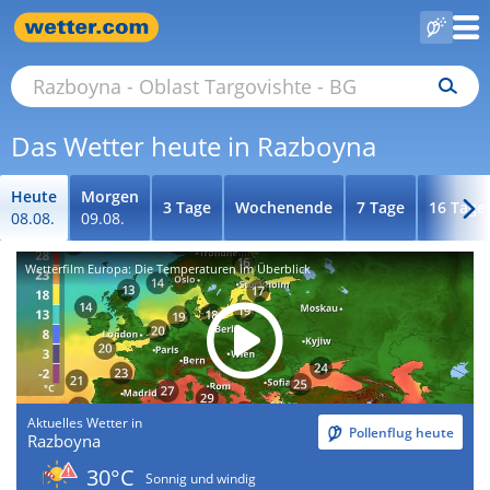
Das Wetter heute in Razboyna
Heute
Morgen
3 Tage
Wochenende
7 Tage
16 Tage
08.08.
09.08.
Wetterfilm Europa: Die Temperaturen im Überblick
Aktuelles Wetter in
Pollenflug heute
Razboyna
30°C
Sonnig und windig