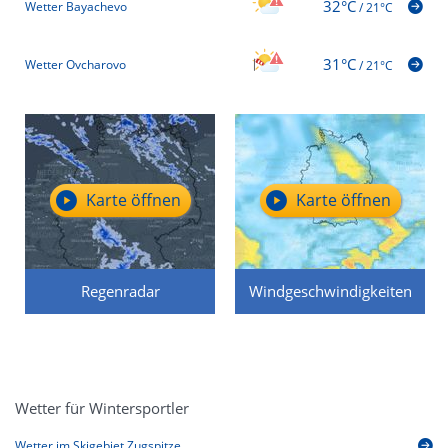
32°C
Wetter Bayachevo
/
21°C
31°C
Wetter Ovcharovo
/
21°C
Karte öffnen
Karte öffnen
Regenradar
Windgeschwindigkeiten
Wetter für Wintersportler
Wetter im Skigebiet Zugspitze