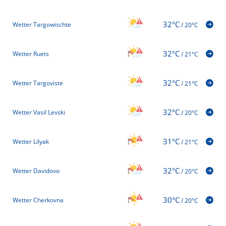
32°C
Wetter Targowischte
/
20°C
32°C
Wetter Ruets
/
21°C
32°C
Wetter Targoviste
/
21°C
32°C
Wetter Vasil Levski
/
20°C
31°C
Wetter Lilyak
/
21°C
32°C
Wetter Davidovo
/
20°C
30°C
Wetter Cherkovna
/
20°C