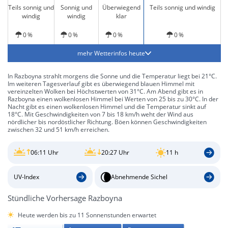
Teils sonnig und
Sonnig und
Überwiegend
Teils sonnig und windig
windig
windig
klar
0 %
0 %
0 %
0 %
mehr Wetterinfos heute
In Razboyna strahlt morgens die Sonne und die Temperatur liegt bei 21°C.
Im weiteren Tagesverlauf gibt es überwiegend blauen Himmel mit
vereinzelten Wolken bei Höchstwerten von 31°C. Am Abend gibt es in
Razboyna einen wolkenlosen Himmel bei Werten von 25 bis zu 30°C. In der
Nacht gibt es einen wolkenlosen Himmel und die Temperatur sinkt auf
18°C. Mit Geschwindigkeiten von 7 bis 18 km/h weht der Wind aus
nördlicher bis nordöstlicher Richtung. Böen können Geschwindigkeiten
zwischen 32 und 51 km/h erreichen.
06:11 Uhr
20:27 Uhr
11 h
UV-Index
Abnehmende Sichel
Stündliche Vorhersage Razboyna
Heute werden bis zu 11 Sonnenstunden erwartet