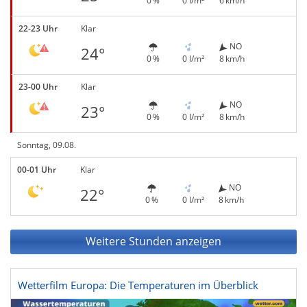
0 %
0 l/m²
6 km/h
22-23 Uhr
Klar
NO
24°
0 %
0 l/m²
8 km/h
23-00 Uhr
Klar
NO
23°
0 %
0 l/m²
8 km/h
Sonntag, 09.08.
00-01 Uhr
Klar
NO
22°
0 %
0 l/m²
8 km/h
Weitere Stunden anzeigen
Wetterfilm Europa: Die Temperaturen im Überblick