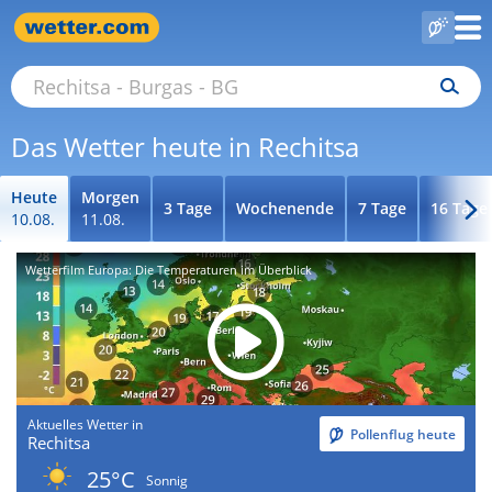
Das Wetter heute in Rechitsa
Heute
Morgen
3 Tage
Wochenende
7 Tage
16 Tage
10.08.
11.08.
Wetterfilm Europa: Die Temperaturen im Überblick
Aktuelles Wetter in
Pollenflug heute
Rechitsa
25°C
Sonnig