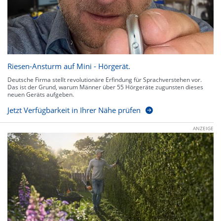
Riesen-Ansturm auf Mini - Hörgerät.
Deutsche Firma stellt revolutionäre Erfindung für Sprachverstehen vor.
Das ist der Grund, warum Männer über 55 Hörgeräte zugunsten dieses
neuen Geräts aufgeben.
Jetzt Verfügbarkeit in Ihrer Nähe prüfen
ANZEIGE