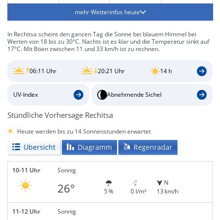
mehr Wetterinfos heute
In Rechitsa scheint den ganzen Tag die Sonne bei blauem Himmel bei
Werten von 18 bis zu 30°C. Nachts ist es klar und die Temperatur sinkt auf
17°C. Mit Böen zwischen 11 und 33 km/h ist zu rechnen.
06:11 Uhr
20:21 Uhr
14 h
UV-Index
Abnehmende Sichel
Stündliche Vorhersage Rechitsa
Heute werden bis zu 14 Sonnenstunden erwartet
Übersicht
Diagramm
Regenradar
10-11 Uhr
Sonnig
N
26°
5 %
0 l/m²
13 km/h
11-12 Uhr
Sonnig