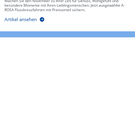
Machen Sie den November zu Ihrer Zeit für Genuss, Wohlgefühl und
besondere Momente mit Ihren Lieblingsmenschen. Jetzt ausgewählte A-
ROSA Flusskreuzfahrten mit Preisvorteil sichern.
Artikel ansehen