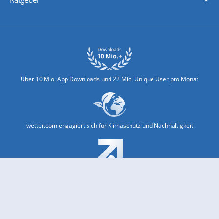
Ratgeber
Biowetter
Glätteindex
Reiseziel Finder
Erkältungswetter
Klima & Umwelt
Über 10 Mio. App Downloads und 22 Mio. Unique User pro Monat
wetter.com engagiert sich für Klimaschutz und Nachhaltigkeit
Bekannt aus Funk und Fernsehen: Pro7, Sat1, Kabel 1, SWR, ...
Jobs und Karriere