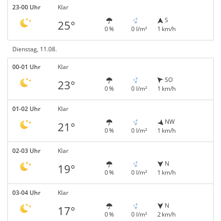
23-00 Uhr
Klar
S
25°
0 %
0 l/m²
1 km/h
Dienstag, 11.08.
00-01 Uhr
Klar
SO
23°
0 %
0 l/m²
1 km/h
01-02 Uhr
Klar
NW
21°
0 %
0 l/m²
1 km/h
02-03 Uhr
Klar
N
19°
0 %
0 l/m²
1 km/h
03-04 Uhr
Klar
N
17°
0 %
0 l/m²
2 km/h