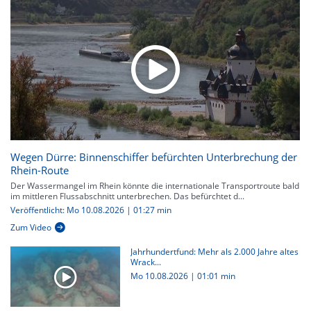
Wegen Dürre: Binnenschiffer befürchten Unterbrechung der
Rhein-Route
Der Wassermangel im Rhein könnte die internationale Transportroute bald
im mittleren Flussabschnitt unterbrechen. Das befürchtet d...
Veröffentlicht: Mo 10.08.2026 | 01:27 min
Zum Video
Jahrhundertfund: Mehr als 2.000 Jahre altes
Wrack...
Mo 10.08.2026
|
01:01 min