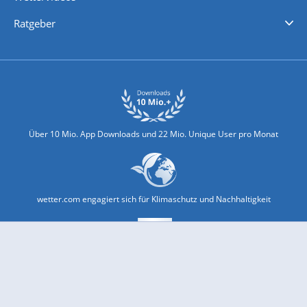
Nachrichten
Deutschlandwetter
Schweizwetter
Österreichwetter
Regionalwetter
Wetter in Europa
Wetter Weltweit
Wetterlexikon
Promi-News
Ratgeber
Biowetter
Glätteindex
Reiseziel Finder
Erkältungswetter
Klima & Umwelt
Über 10 Mio. App Downloads und 22 Mio. Unique User pro Monat
wetter.com engagiert sich für Klimaschutz und Nachhaltigkeit
Bekannt aus Funk und Fernsehen: Pro7, Sat1, Kabel 1, SWR, ...