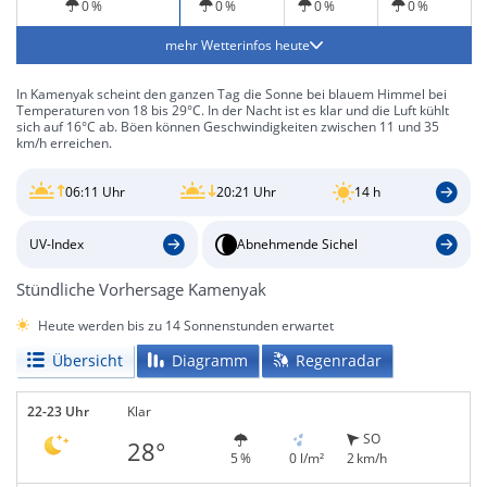
0 %
0 %
0 %
0 %
mehr Wetterinfos heute
In Kamenyak scheint den ganzen Tag die Sonne bei blauem Himmel bei
Temperaturen von 18 bis 29°C. In der Nacht ist es klar und die Luft kühlt
sich auf 16°C ab. Böen können Geschwindigkeiten zwischen 11 und 35
km/h erreichen.
06:11 Uhr
20:21 Uhr
14 h
UV-Index
Abnehmende Sichel
Stündliche Vorhersage Kamenyak
Heute werden bis zu 14 Sonnenstunden erwartet
Übersicht
Diagramm
Regenradar
22-23 Uhr
Klar
SO
28°
5 %
0 l/m²
2 km/h