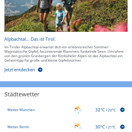
Alpbachtal… Das ist Tirol.
Im Tiroler Alpbachtal erwartet dich ein erlebnisreicher Sommer:
Majestätische Gipfel, faszinierende Klammen, funkelnde Seen. Umrahmt
von den grünen Grasbergen der Kitzbüheler Alpen ist das Alpbachtal ein
Geheimtipp für große und kleine Gipfelstürmer.
Jetzt entdecken
Städtewetter
32°C
Wetter München
/
20°C
30°C
Wetter Berlin
/
21°C