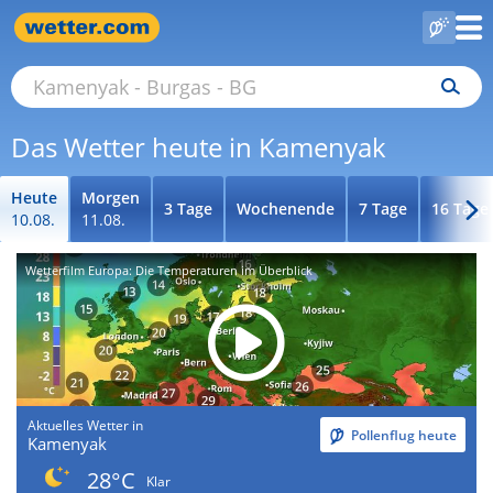
Das Wetter heute in Kamenyak
Heute
Morgen
3 Tage
Wochenende
7 Tage
16 Tage
10.08.
11.08.
Wetterfilm Europa: Die Temperaturen im Überblick
Aktuelles Wetter in
Pollenflug heute
Kamenyak
28°C
Klar