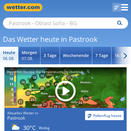
Das Wetter heute in Pastrook
Heute
Morgen
3 Tage
Wochenende
7 Tage
16 Tage
06.08.
07.08.
Wetterfilm Europa: Die Temperaturen im Überblick
Aktuelles Wetter in
Pollenflug heute
Pastrook
30°C
Wolkig