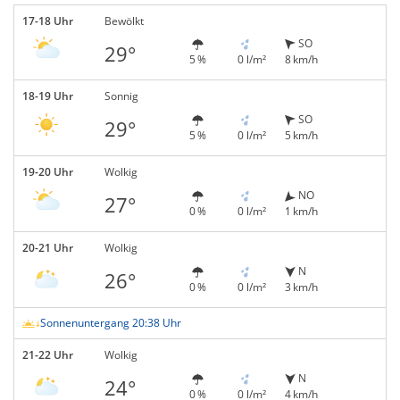
17-18 Uhr
Bewölkt
SO
29°
5 %
0 l/m²
8 km/h
18-19 Uhr
Sonnig
SO
29°
5 %
0 l/m²
5 km/h
19-20 Uhr
Wolkig
NO
27°
0 %
0 l/m²
1 km/h
20-21 Uhr
Wolkig
N
26°
0 %
0 l/m²
3 km/h
Sonnenuntergang 20:38 Uhr
21-22 Uhr
Wolkig
N
24°
0 %
0 l/m²
4 km/h