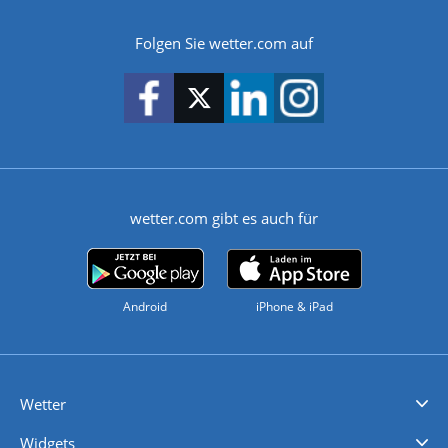
Folgen Sie wetter.com auf
wetter.com gibt es auch für
Android
iPhone & iPad
Wetter
Videovorhersagen
Kolumnen
Unwetterwarnungen
wetter.com Deutschland
wetter.com Schweiz
wetter.com Österreich
Werben
Homepage Widget
Wetter API
Wetter- und Geodaten - meteonomiqs.com
tiempo.es
meteos24.fr
ilmeteo24.it
pogoda24.pl
weather24.co.uk
Widgets