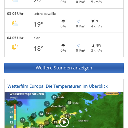
0 %
0 l/m²
5 km/h
03-04 Uhr
Leicht bewölkt
N
19°
0 %
0 l/m²
4 km/h
04-05 Uhr
Klar
NW
18°
0 %
0 l/m²
3 km/h
Weitere Stunden anzeigen
Wetterfilm Europa: Die Temperaturen im Überblick