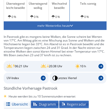
Überwiegend
Überwiegend
Wechselnd
Teils sonnig
leicht bewölkt
wolkig
bewölkt
0 %
0 %
0 %
0 %
mehr Wetterinfos heute
In Pastrook gibt es morgens keine Wolken, die Sonne scheint bei Werten
von 17°C. Am Mittag gibt es eine Mischung aus Sonne und Wolken und die
Höchstwerte liegen bei 33°C. Am Abend ist es in Pastrook bewölkt und die
Temperaturen liegen zwischen 24 und 31 Grad. In der Nacht stören nur
einzelne Wolken den sonst klaren Himmel bei einer Temperatur von 17°C.
Mit Böen zwischen 23 und 37 km/h ist zu rechnen.
06:21 Uhr
20:38 Uhr
10 h
UV-Index
Letztes Viertel
Stündliche Vorhersage Pastrook
Heute werden bis zu 10 Sonnenstunden erwartet
Übersicht
Diagramm
Regenradar