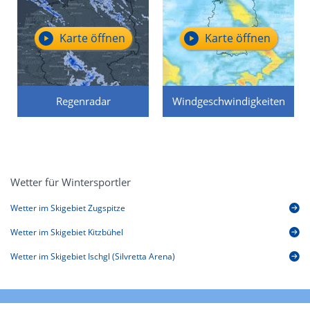
Karte öffnen
Karte öffnen
Regenradar
Windgeschwindigkeiten
Wetter für Wintersportler
Wetter im Skigebiet Zugspitze
Wetter im Skigebiet Kitzbühel
Wetter im Skigebiet Ischgl (Silvretta Arena)