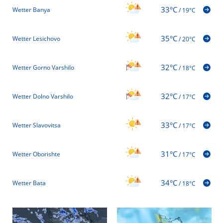
33°C
Wetter Banya
/
19°C
35°C
Wetter Lesichovo
/
20°C
32°C
Wetter Gorno Varshilo
/
18°C
32°C
Wetter Dolno Varshilo
/
17°C
33°C
Wetter Slavovitsa
/
17°C
31°C
Wetter Oborishte
/
17°C
34°C
Wetter Bata
/
18°C